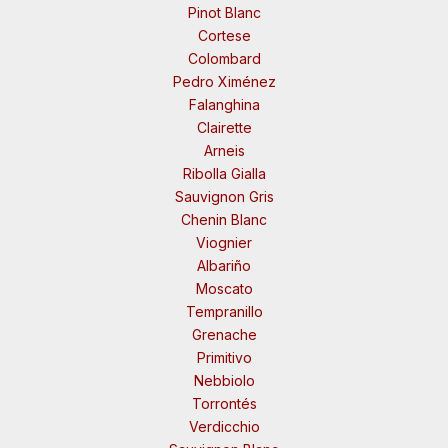
Pinot Blanc
Cortese
Colombard
Pedro Ximénez
Falanghina
Clairette
Arneis
Ribolla Gialla
Sauvignon Gris
Chenin Blanc
Viognier
Albariño
Moscato
Tempranillo
Grenache
Primitivo
Nebbiolo
Torrontés
Verdicchio