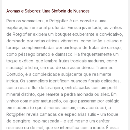
Aromas e Sabores: Uma Sinfonia de Nuances
Para os sommeliers, a Rotgipfler é um convite a uma
exploração sensorial profunda. Em sua juventude, os vinhos
de Rotgipfler exibem um bouquet exuberante e convidativo,
dominado por notas cítricas vibrantes, como limão siciliano e
toranja, complementadas por um leque de frutas de caroço,
como pêssego branco e damasco. Há frequentemente um
toque exótico, que lembra frutas tropicais maduras, como
maracujá e lichia, um eco de sua ascendência Traminer.
Contudo, é a complexidade subjacente que realmente
intriga. Os sommeliers identificam nuances florais delicadas,
como rosa e flor de laranjeira, entrelaçadas com um perfil
mineral distinto, que remete a pedra molhada ou sílex. Em
vinhos com maior maturação, ou que passaram por estágio
em madeira (o que é menos comum, mas acontece), a
Rotgipfler revela camadas de especiarias sutis – um toque
de gengibre, noz-moscada – e até mesmo um caráter
resinoso ou de mel, que se intensifica com a idade. É essa