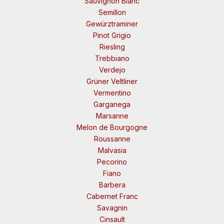
Sauvignon Blanc
Semillon
Gewürztraminer
Pinot Grigio
Riesling
Trebbiano
Verdejo
Grüner Veltliner
Vermentino
Garganega
Marsanne
Melon de Bourgogne
Roussanne
Malvasia
Pecorino
Fiano
Barbera
Cabernet Franc
Savagnin
Cinsault