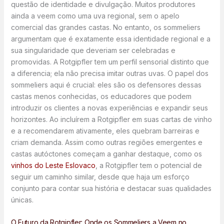
questão de identidade e divulgação. Muitos produtores
ainda a veem como uma uva regional, sem o apelo
comercial das grandes castas. No entanto, os sommeliers
argumentam que é exatamente essa identidade regional e a
sua singularidade que deveriam ser celebradas e
promovidas. A Rotgipfler tem um perfil sensorial distinto que
a diferencia; ela não precisa imitar outras uvas. O papel dos
sommeliers aqui é crucial: eles são os defensores dessas
castas menos conhecidas, os educadores que podem
introduzir os clientes a novas experiências e expandir seus
horizontes. Ao incluírem a Rotgipfler em suas cartas de vinho
e a recomendarem ativamente, eles quebram barreiras e
criam demanda. Assim como outras regiões emergentes e
castas autóctones começam a ganhar destaque, como os
vinhos do Leste Eslovaco
, a Rotgipfler tem o potencial de
seguir um caminho similar, desde que haja um esforço
conjunto para contar sua história e destacar suas qualidades
únicas.
O Futuro da Rotgipfler: Onde os Sommeliers a Veem no