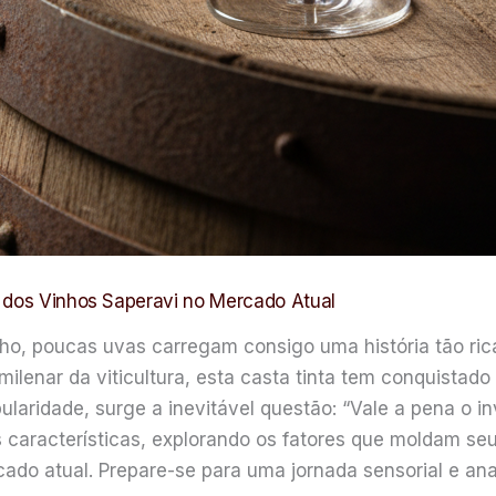
e dos Vinhos Saperavi no Mercado Atual
ho, poucas uvas carregam consigo uma história tão rica
milenar da viticultura, esta casta tinta tem conquistad
aridade, surge a inevitável questão: “Vale a pena o in
características, explorando os fatores que moldam seu 
cado atual. Prepare-se para uma jornada sensorial e ana