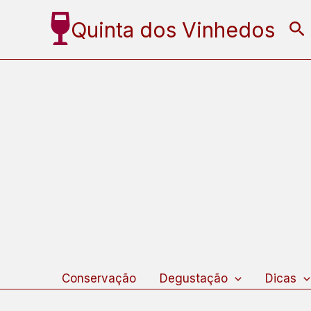
Ir
Quinta dos Vinhedos
Pe
para
o
conteúdo
Conservação
Degustação
Dicas