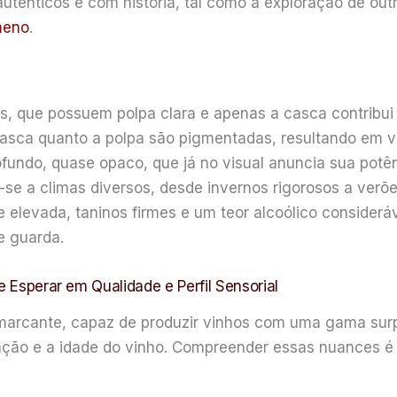
autênticos e com história, tal como a exploração de ou
meno
.
s, que possuem polpa clara e apenas a casca contribui 
 a casca quanto a polpa são pigmentadas, resultando em
fundo, quase opaco, que já no visual anuncia sua potên
-se a climas diversos, desde invernos rigorosos a verõe
levada, taninos firmes e um teor alcoólico considerá
e guarda.
e Esperar em Qualidade e Perfil Sensorial
marcante, capaz de produzir vinhos com uma gama surp
icação e a idade do vinho. Compreender essas nuances é