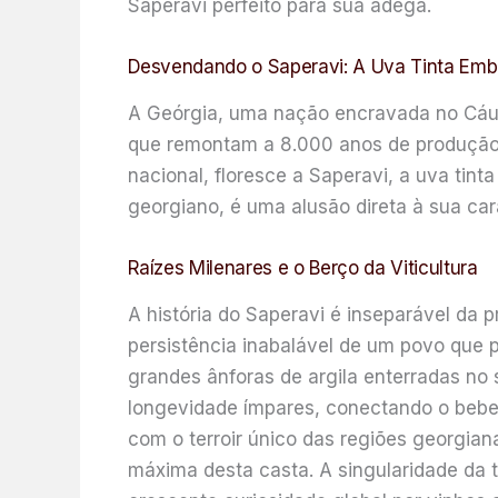
Saperavi perfeito para sua adega.
Desvendando o Saperavi: A Uva Tinta Embl
A Geórgia, uma nação encravada no Cáuc
que remontam a 8.000 anos de produção de
nacional, floresce a Saperavi, a uva tint
georgiano, é uma alusão direta à sua carac
Raízes Milenares e o Berço da Viticultura
A história do Saperavi é inseparável da p
persistência inabalável de um povo que p
grandes ânforas de argila enterradas no
longevidade ímpares, conectando o bebe
com o terroir único das regiões georgian
máxima desta casta. A singularidade da 