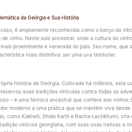
emática da Geórgia e Sua História
aso, é amplamente reconhecida como o berço da viticu
 vinho. Neste solo ancestral, onde a cultura do vinho
a mais proeminente e venerada do país. Seu nome, que si
terística mais distintiva: ser uma uva teinturier.
rópria história da Geórgia. Cultivada há milênios, esta
reservou suas tradições vinícolas contra todas as adv
 solo – é uma técnica ancestral que confere aos vinhos
dor moderno a uma prática que se mantém viva desde o
as, como Kakheti, Shida Kartli e Racha-Lechkhumi, cria
tradição vinícola georgiana, com suas uvas nativas e m