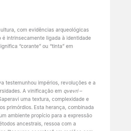
ltura, com evidências arqueológicas
 é intrinsecamente ligada à identidade
gnifica “corante” ou “tinta” em
 uva testemunhou impérios, revoluções e a
ersidades. A vinificação em
qvevri
–
 Saperavi uma textura, complexidade e
s primórdios. Esta herança, combinada
 um ambiente propício para a expressão
étodos ancestrais, ressoa com a