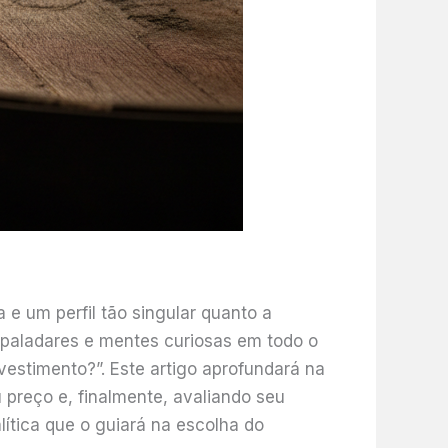
 e um perfil tão singular quanto a
o paladares e mentes curiosas em todo o
vestimento?”. Este artigo aprofundará na
preço e, finalmente, avaliando seu
lítica que o guiará na escolha do