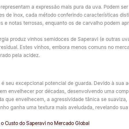
representam a expressão mais pura da uva. Podem ser 
 de inox, cada método conferindo características disti
es e notas terrosas, enquanto os de carvalho podem apr
gia produz vinhos semidoces de Saperavi (e outras uva
 residual. Estes vinhos, embora menos comuns no mercad
rado pela acidez.
 seu excepcional potencial de guarda. Devido à sua aci
odem envelhecer por décadas, desenvolvendo uma compl
ida que envelhecem, a agressividade tânica se suaviza,
 vinho ganha uma textura mais aveludada, revelando sua
m o Custo do Saperavi no Mercado Global