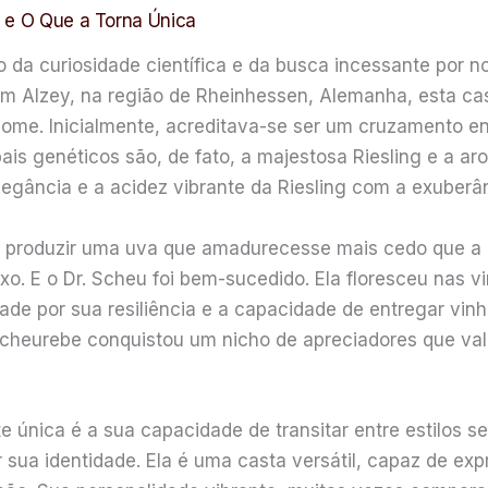
a e O Que a Torna Única
 da curiosidade científica e da busca incessante por n
em Alzey, na região de Rheinhessen, Alemanha, esta cast
me. Inicialmente, acreditava-se ser um cruzamento entr
s genéticos são, de fato, a majestosa Riesling e a arom
legância e a acidez vibrante da Riesling com a exuberâ
de produzir uma uva que amadurecesse mais cedo que a 
xo. E o Dr. Scheu foi bem-sucedido. Ela floresceu nas 
ade por sua resiliência e a capacidade de entregar vi
Scheurebe conquistou um nicho de apreciadores que valo
 única é a sua capacidade de transitar entre estilos 
ua identidade. Ela é uma casta versátil, capaz de expre