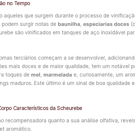
ção no Tempo
 aqueles que surgem durante o processo de vinificaçã
, podem surgir notas de
baunilha
,
especiarias doces
(c
urebe são vinificados em tanques de aço inoxidável pa
omas terciários começam a se desenvolver, adicionand
es mais doces e de maior qualidade, tem um notável p
ara toques de
mel
,
marmelada
e, curiosamente, um aro
ngs maduros. Este último é um sinal de boa qualidade 
Corpo Característicos da Scheurebe
 recompensadora quanto a sua análise olfativa, revela
t aromático.