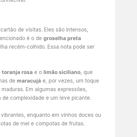
onhecível.
rtão de visitas. Eles são intensos,
mencionado é o de
groselha preta
lha recém-colhido. Essa nota pode ser
o
toranja rosa
e o
limão siciliano
, que
omas de
maracujá
e, por vezes, um toque
s maduras. Em algumas expressões,
 de complexidade e um leve picante.
e vibrantes, enquanto em vinhos doces ou
notas de mel e compotas de frutas.