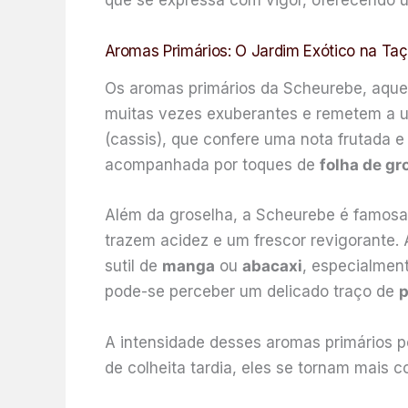
que se expressa com vigor, oferecendo 
Aromas Primários: O Jardim Exótico na Ta
Os aromas primários da Scheurebe, aquel
muitas vezes exuberantes e remetem a um
(cassis), que confere uma nota frutada 
acompanhada por toques de
folha de gr
Além da groselha, a Scheurebe é famosa 
trazem acidez e um frescor revigorante.
sutil de
manga
ou
abacaxi
, especialmen
pode-se perceber um delicado traço de
p
A intensidade desses aromas primários po
de colheita tardia, eles se tornam mais 