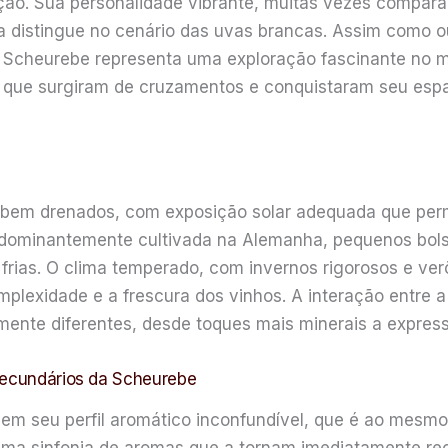
icação. Sua personalidade vibrante, muitas vezes compa
 a distingue no cenário das uvas brancas. Assim como o
Scheurebe representa uma exploração fascinante no mu
s que surgiram de cruzamentos e conquistaram seu espa
e bem drenados, com exposição solar adequada que per
edominantemente cultivada na Alemanha, pequenos bols
frias. O clima temperado, com invernos rigorosos e ve
mplexidade e a frescura dos vinhos. A interação entre a 
mente diferentes, desde toques mais minerais a expres
 Secundários da Scheurebe
em seu perfil aromático inconfundível, que é ao mesm