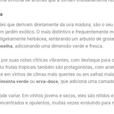
uma sinfonia de aromas que a tornam imediatamente rec
ça
es que derivam diretamente da uva madura, são o seu ca
 jardim exótico. O mais distintivo e frequentemente 
e ligeiramente herbácea, lembrando um arbusto de grose
oselha
, adicionando uma dimensão verde e fresca.
por suas notas cítricas vibrantes, com destaque para 
 As frutas tropicais também são protagonistas, com ar
te em vinhos de climas mais quentes ou em safras mai
imenta verde
ou
erva-doce
, que adiciona uma camada
de variar. Em vinhos jovens e secos, eles são nítidos 
concentrados e opulentos, muitas vezes evoluindo para 