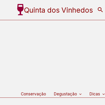
Ir
Quinta dos Vinhedos
Pe
para
o
conteúdo
Conservação
Degustação
Dicas