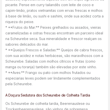
picante. Pense em curry tailandês com leite de coco e
capim-limão, pratos vietnamitas com ervas frescas e molhos
à base de limão, ou sushi e sashimi, onde sua acidez corta a
riqueza do peixe.
* **Frutos do Mar:** Peixes grelhados ou assados, vieiras
caramelizadas e ostras frescas encontram um parceiro ideal
na Scheurebe seca. Sua mineralidade e frescor realçam os
sabores delicados do mar.
* **Queijos Frescos e Saladas:** Queijos de cabra frescos,
com sua acidez e notas herbáceas, são maravilhosos com a
Scheurebe. Saladas com molhos cítricos e frutas (como
manga ou toranja) também são elevadas por este vinho.
* **Aves:** Frango ou pato com molhos frutados ou
especiarias leves podem ser lindamente complementados
pela Scheurebe.
A Doçura Sedutora dos Scheurebe de Colheita Tardia
Os Scheurebe de colheita tardia, Beerenauslese ou
Trockenbeerenauslese, são vinhos de sobremesa