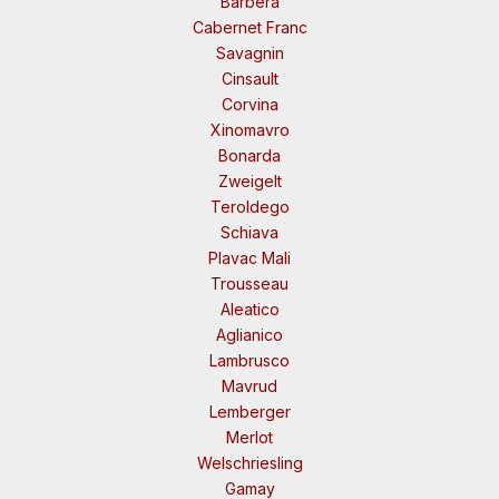
Barbera
Cabernet Franc
Savagnin
Cinsault
Corvina
Xinomavro
Bonarda
Zweigelt
Teroldego
Schiava
Plavac Mali
Trousseau
Aleatico
Aglianico
Lambrusco
Mavrud
Lemberger
Merlot
Welschriesling
Gamay