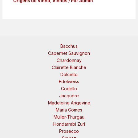
Origens do Vinho
,
Vinhos
/ Por
Admin
Bacchus
Cabernet Sauvignon
Chardonnay
Clairette Blanche
Dolcetto
Edelweiss
Godello
Jacquère
Madeleine Angevine
Maria Gomes
Müller-Thurgau
Hondarrabi Zuri
Prosecco