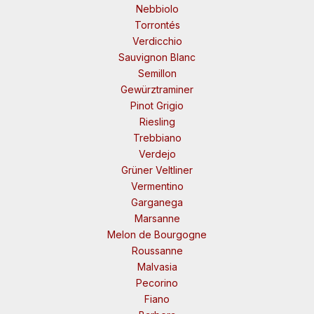
Nebbiolo
Torrontés
Verdicchio
Sauvignon Blanc
Semillon
Gewürztraminer
Pinot Grigio
Riesling
Trebbiano
Verdejo
Grüner Veltliner
Vermentino
Garganega
Marsanne
Melon de Bourgogne
Roussanne
Malvasia
Pecorino
Fiano