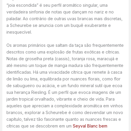
“joia escondida” é seu perfil aromático singular, uma
verdadeira sinfonia de notas que dançam no nariz e no
paladar. Ao contrário de outras uvas brancas mais discretas,
a Scheurebe se anuncia com um buquê exuberante e
inesquecível.
Os aromas primários que saltam da taça são frequentemente
descritos como uma explosão de frutas exóticas e cítricas.
Notas de groselha preta (cassis), toranja rosa, maracujá e
até mesmo um toque de manga madura são frequentemente
identificadas. Há uma vivacidade cítrica que remete à casca
de limão ou lima, equilibrada por nuances florais, como flor
de sabugueiro ou acácia, e um fundo mineral sutil que ecoa
sua herança Riesling. É um perfil que evoca imagens de um
jardim tropical orvalhado, vibrante e cheio de vida. Para
aqueles que apreciam a complexidade aromática em vinhos
brancos, explorar a Scheurebe é como desvendar um novo
capítulo, talvez tão fascinante quanto as nuances frescas e
cítricas que se descobrem em um
Seyval Blanc bem