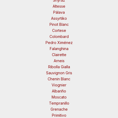
Shyraz
Altesse
Pálava
Assyrtiko
Pinot Blanc
Cortese
Colombard
Pedro Ximénez
Falanghina
Clairette
Arneis
Ribolla Gialla
Sauvignon Gris
Chenin Blanc
Viognier
Albariño
Moscato
Tempranillo
Grenache
Primitivo