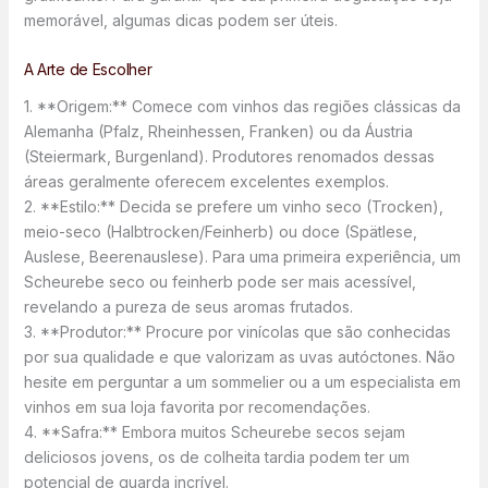
memorável, algumas dicas podem ser úteis.
A Arte de Escolher
1. **Origem:** Comece com vinhos das regiões clássicas da
Alemanha (Pfalz, Rheinhessen, Franken) ou da Áustria
(Steiermark, Burgenland). Produtores renomados dessas
áreas geralmente oferecem excelentes exemplos.
2. **Estilo:** Decida se prefere um vinho seco (Trocken),
meio-seco (Halbtrocken/Feinherb) ou doce (Spätlese,
Auslese, Beerenauslese). Para uma primeira experiência, um
Scheurebe seco ou feinherb pode ser mais acessível,
revelando a pureza de seus aromas frutados.
3. **Produtor:** Procure por vinícolas que são conhecidas
por sua qualidade e que valorizam as uvas autóctones. Não
hesite em perguntar a um sommelier ou a um especialista em
vinhos em sua loja favorita por recomendações.
4. **Safra:** Embora muitos Scheurebe secos sejam
deliciosos jovens, os de colheita tardia podem ter um
potencial de guarda incrível.