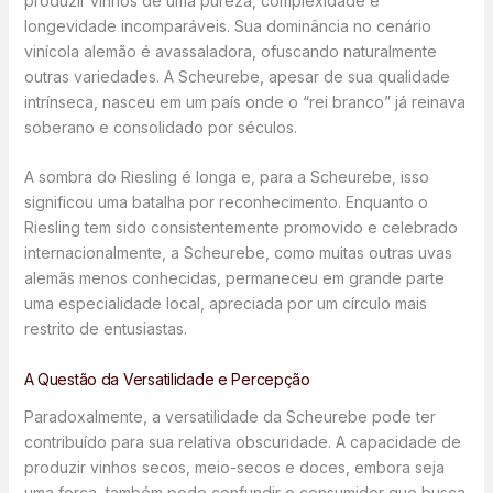
produzir vinhos de uma pureza, complexidade e
longevidade incomparáveis. Sua dominância no cenário
vinícola alemão é avassaladora, ofuscando naturalmente
outras variedades. A Scheurebe, apesar de sua qualidade
intrínseca, nasceu em um país onde o “rei branco” já reinava
soberano e consolidado por séculos.
A sombra do Riesling é longa e, para a Scheurebe, isso
significou uma batalha por reconhecimento. Enquanto o
Riesling tem sido consistentemente promovido e celebrado
internacionalmente, a Scheurebe, como muitas outras uvas
alemãs menos conhecidas, permaneceu em grande parte
uma especialidade local, apreciada por um círculo mais
restrito de entusiastas.
A Questão da Versatilidade e Percepção
Paradoxalmente, a versatilidade da Scheurebe pode ter
contribuído para sua relativa obscuridade. A capacidade de
produzir vinhos secos, meio-secos e doces, embora seja
uma força, também pode confundir o consumidor que busca