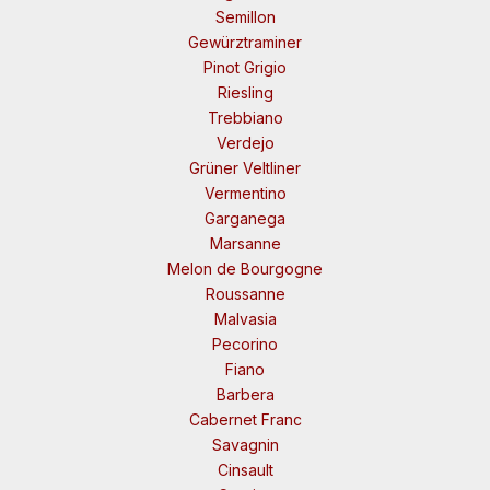
Semillon
Gewürztraminer
Pinot Grigio
Riesling
Trebbiano
Verdejo
Grüner Veltliner
Vermentino
Garganega
Marsanne
Melon de Bourgogne
Roussanne
Malvasia
Pecorino
Fiano
Barbera
Cabernet Franc
Savagnin
Cinsault