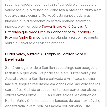
recompensadora, que nos faz refletir sobre a riqueza e a
variedade que o mundo do vinho tem a oferecer, muito além
das uvas mais comuns. Se você está curioso sobre as
nuances que diferenciam as castas brancas, talvez se
interesse em ler sobre
Seyval Blanc vs. Clássicas: A
Diferença que Você Precisa Conhecer para Escolher Seu
Próximo Vinho Branco
, para aprofundar seu conhecimento
sobre o universo dos vinhos brancos.
Hunter Valley, Austrália: O Templo da Sémillon Seca e
Envelhecida
Se há um lugar onde a Sémillon seca atinge seu apogeu e
redefine o que esta uva pode ser, é em Hunter Valley, na
Austrália. Aqui, a Sémillon é cultivada e vinificada de uma
maneira singular, resultando em vinhos que são verdadeiros
camaleões. Colhida precocemente, com baixo teor alcoólico
(muitas vezes entre 10-11,5%) e alta acidez, a Sémillon de
Hunter Valley é fermentada em tanques de aço inoxidável e
engarrafada jovem, sem passagem por carvalho. Este