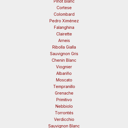
Pinot Blanc
Cortese
Colombard
Pedro Ximénez
Falanghina
Clairette
Arneis
Ribolla Gialla
Sauvignon Gris
Chenin Blanc
Viognier
Albariño
Moscato
Tempranillo
Grenache
Primitivo
Nebbiolo
Torrontés
Verdicchio
Sauvignon Blanc