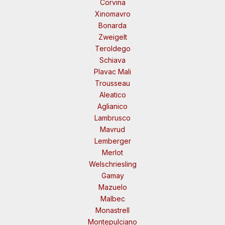
Corvina
Xinomavro
Bonarda
Zweigelt
Teroldego
Schiava
Plavac Mali
Trousseau
Aleatico
Aglianico
Lambrusco
Mavrud
Lemberger
Merlot
Welschriesling
Gamay
Mazuelo
Malbec
Monastrell
Montepulciano