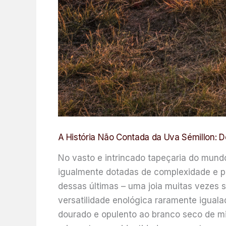
A História Não Contada da Uva Sémillon: D
No vasto e intrincado tapeçaria do mund
igualmente dotadas de complexidade e po
dessas últimas – uma joia muitas vezes s
versatilidade enológica raramente igual
dourado e opulento ao branco seco de min