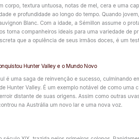
om corpo, textura untuosa, notas de mel, cera e uma c
ade e profundidade ao longo do tempo. Quando jovem, 
Sauvignon Blanc. Com a idade, a Sémillon assume o pr
os torna companheiros ideais para uma variedade de pr
screta que a opulência de seus irmãos doces, é um tes
Conquistou Hunter Valley e o Mundo Novo
 sul é uma saga de reinvenção e sucesso, culminando 
de Hunter Valley. É um exemplo notável de como uma c
roir distante de suas origens. Assim como outras uva
controu na Austrália um novo lar e uma nova voz.
do século XIX, trazida pelos primeiros colonos. Rapida