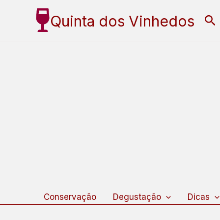
Ir
Quinta dos Vinhedos
Pe
para
o
conteúdo
Conservação
Degustação
Dicas