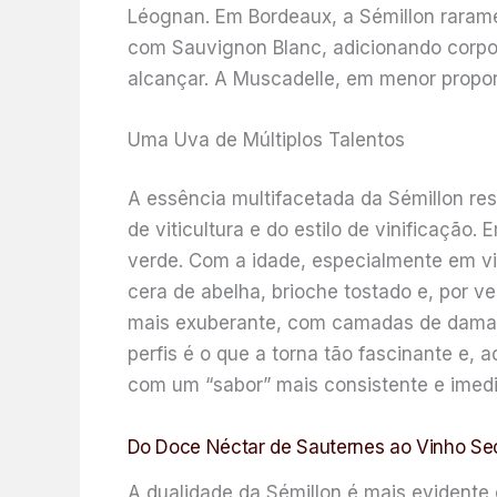
Léognan. Em Bordeaux, a Sémillon raram
com Sauvignon Blanc, adicionando corpo,
alcançar. A Muscadelle, em menor proporç
Uma Uva de Múltiplos Talentos
A essência multifacetada da Sémillon re
de viticultura e do estilo de vinificaçã
verde. Com a idade, especialmente em v
cera de abelha, brioche tostado e, por v
mais exuberante, com camadas de damasc
perfis é o que a torna tão fascinante e,
com um “sabor” mais consistente e imedi
Do Doce Néctar de Sauternes ao Vinho Seco
A dualidade da Sémillon é mais evidente