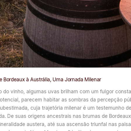
e Bordeaux à Austrália, Uma Jornada Milenar
o do vinho, algumas uvas brilham com um fulgor const
tencial, parecem habitar as sombras da percepção púb
ubestimada, cuja trajetória milenar é um testemunho de 
ada. De suas origens ancestrais nas brumas de Bordeaux
eralidade austera, até sua ascensão triunfal nas pais