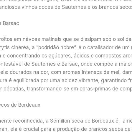
andiosos vinhos doces de Sauternes e os brancos seco
e Barsac
voltos em névoas matinais que se dissipam sob o sol da 
ytis cinerea, a “podridão nobre”, é o catalisador de um
 e concentrando os açúcares, ácidos e compostos aromá
incontestável de Sauternes e Barsac, onde compõe a maior
eis: dourados na cor, com aromas intensos de mel, da
oçura é equilibrada por uma acidez vibrante, garantindo
r décadas, transformando-se em obras-primas de comple
ecos de Bordeaux
mente reconhecida, a Sémillon seca de Bordeaux é, lam
n, ela é crucial para a produção de brancos secos de 