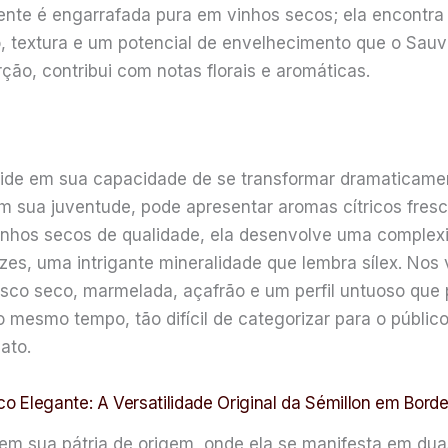
ente é engarrafada pura em vinhos secos; ela encontr
 textura e um potencial de envelhecimento que o Sauvig
ão, contribui com notas florais e aromáticas.
side em sua capacidade de se transformar dramaticamen
o. Em sua juventude, pode apresentar aromas cítricos fr
inhos secos de qualidade, ela desenvolve uma complexi
ezes, uma intrigante mineralidade que lembra sílex. Nos
o seco, marmelada, açafrão e um perfil untuoso que p
 ao mesmo tempo, tão difícil de categorizar para o públ
ato.
 Elegante: A Versatilidade Original da Sémillon em Bord
 em sua pátria de origem, onde ela se manifesta em du