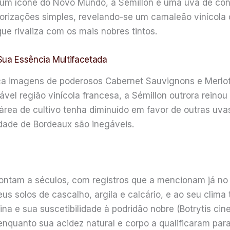
 um ícone do Novo Mundo, a Sémillon é uma uva de contr
orizações simples, revelando-se um camaleão vinícola
ue rivaliza com os mais nobres tintos.
Sua Essência Multifacetada
a imagens de poderosos Cabernet Sauvignons e Merlots
vel região vinícola francesa, a Sémillon outrora reino
área de cultivo tenha diminuído em favor de outras uva
tidade de Bordeaux são inegáveis.
ntam a séculos, com registros que a mencionam já no s
us solos de cascalho, argila e calcário, e ao seu clima
ina e sua suscetibilidade à podridão nobre (Botrytis ci
enquanto sua acidez natural e corpo a qualificaram pa