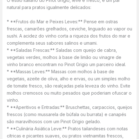
O estilo italiano do Pinot Grigio, leve e fresco, é um par
natural para pratos igualmente delicados:
* **Frutos do Mar e Peixes Leves:** Pense em ostras
frescas, camarões grelhados, ceviche, linguado ao vapor ou
sushi. A acidez do vinho corta a riqueza dos frutos do mar e
complementa seus sabores salinos e umami.
* **Saladas Frescas:** Saladas com queijo de cabra,
vegetais verdes, molhos à base de limão ou vinagre de
vinho branco encontram no Pinot Grigio um parceiro ideal.
* **Massas Leves:** Massas com molhos à base de
vegetais, azeite de oliva, alho e ervas, ou um simples molho
de tomate fresco, são realçadas pela leveza do vinho. Evite
molhos cremosos ou muito pesados que poderiam ofuscar o
vinho.
* **Aperitivos e Entradas:** Bruschettas, carpaccios, queijos
frescos (como mussarela de búfala ou burrata) e canapés
são maravilhosos com um Pinot Grigio gelado.
* **Culinária Asiática Leve:** Pratos tailandeses com notas
cítricas e picantes suaves, ou pratos vietnamitas frescos,