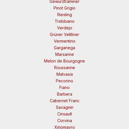
Gewürztraminer
Pinot Grigio
Riesling
Trebbiano
Verdejo
Grüner Veltliner
Vermentino
Garganega
Marsanne
Melon de Bourgogne
Roussanne
Malvasia
Pecorino
Fiano
Barbera
Cabernet Franc
Savagnin
Cinsault
Corvina
Xinomavro