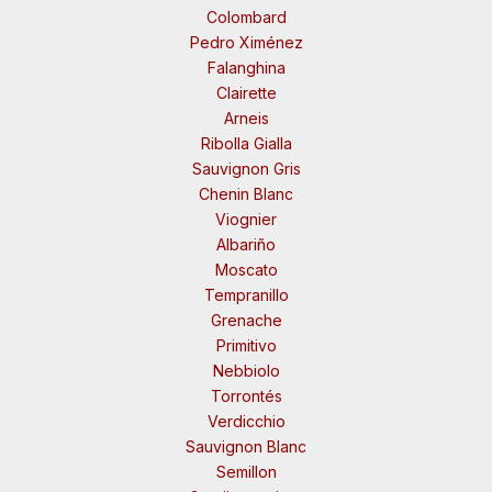
Colombard
Pedro Ximénez
Falanghina
Clairette
Arneis
Ribolla Gialla
Sauvignon Gris
Chenin Blanc
Viognier
Albariño
Moscato
Tempranillo
Grenache
Primitivo
Nebbiolo
Torrontés
Verdicchio
Sauvignon Blanc
Semillon