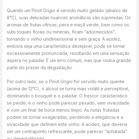
Quando um Pinot Grigio é servido muito gelado (abaixo de
8°C), suas delicadas nuances aromáticas são suprimidas. Os
aromas de frutas cítricas, pera e maçã verde, bem como os
sutis toques florais ou minerais, ficam “adormecidos”,
tornando o vinho unidimensional e sem graça. A acidez,
embora seja uma característica desejável, pode se tornar
excessivamente pronunciada, resultando em uma sensação
áspera no paladar. É um erro comum, mas que rouba grande
parte do prazer da degustação.
Por outro lado, se o Pinot Grigio for servido muito quente
(acima de 12°C), o álcool se torna mais volátil e perceptível,
dominando o bouquet e o paladar. O frescor característico
se perde, e o vinho pode parecer pesado, sem vivacidade
e com um final de boca menos limpo. As notas frutadas
podem se tornar exageradas, perdendo a elegância e a
vivacidade que definem este vinho. A acidez, que deveria
ser um contraponto refrescante, pode parecer “achatada”
ou desequilibrada.