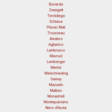
Bonarda
Zweigelt
Teroldego
Schiava
Plavac Mali
Trousseau
Aleatico
Aglianico
Lambrusco
Mavrud
Lemberger
Merlot
Welschriesling
Gamay
Mazuelo
Malbec
Monastrell
Montepulciano
Nero d’Avola