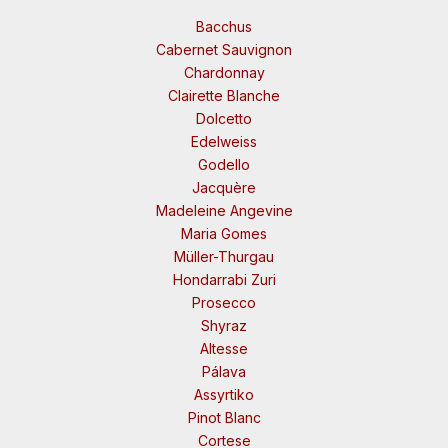
Bacchus
Cabernet Sauvignon
Chardonnay
Clairette Blanche
Dolcetto
Edelweiss
Godello
Jacquère
Madeleine Angevine
Maria Gomes
Müller-Thurgau
Hondarrabi Zuri
Prosecco
Shyraz
Altesse
Pálava
Assyrtiko
Pinot Blanc
Cortese