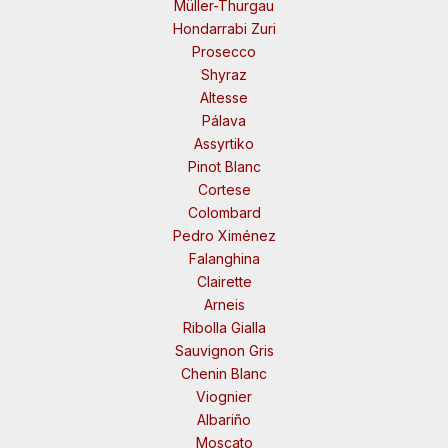
Müller-Thurgau
Hondarrabi Zuri
Prosecco
Shyraz
Altesse
Pálava
Assyrtiko
Pinot Blanc
Cortese
Colombard
Pedro Ximénez
Falanghina
Clairette
Arneis
Ribolla Gialla
Sauvignon Gris
Chenin Blanc
Viognier
Albariño
Moscato