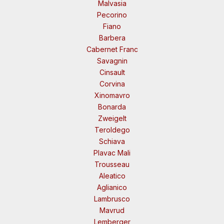
Malvasia
Pecorino
Fiano
Barbera
Cabernet Franc
Savagnin
Cinsault
Corvina
Xinomavro
Bonarda
Zweigelt
Teroldego
Schiava
Plavac Mali
Trousseau
Aleatico
Aglianico
Lambrusco
Mavrud
Lemberger