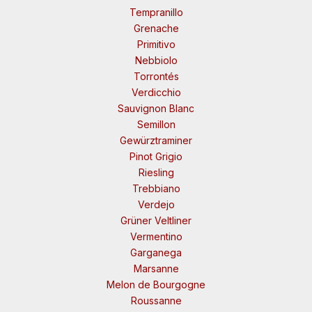
Tempranillo
Grenache
Primitivo
Nebbiolo
Torrontés
Verdicchio
Sauvignon Blanc
Semillon
Gewürztraminer
Pinot Grigio
Riesling
Trebbiano
Verdejo
Grüner Veltliner
Vermentino
Garganega
Marsanne
Melon de Bourgogne
Roussanne