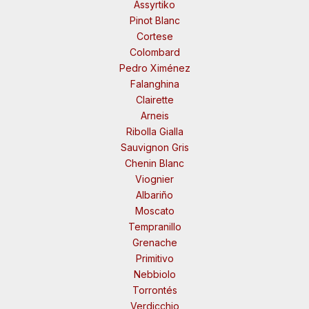
Assyrtiko
Pinot Blanc
Cortese
Colombard
Pedro Ximénez
Falanghina
Clairette
Arneis
Ribolla Gialla
Sauvignon Gris
Chenin Blanc
Viognier
Albariño
Moscato
Tempranillo
Grenache
Primitivo
Nebbiolo
Torrontés
Verdicchio