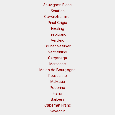
Sauvignon Blanc
Semillon
Gewürztraminer
Pinot Grigio
Riesling
Trebbiano
Verdejo
Grüner Veltliner
Vermentino
Garganega
Marsanne
Melon de Bourgogne
Roussanne
Malvasia
Pecorino
Fiano
Barbera
Cabernet Franc
Savagnin