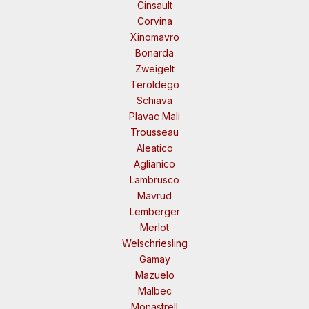
Cinsault
Corvina
Xinomavro
Bonarda
Zweigelt
Teroldego
Schiava
Plavac Mali
Trousseau
Aleatico
Aglianico
Lambrusco
Mavrud
Lemberger
Merlot
Welschriesling
Gamay
Mazuelo
Malbec
Monastrell