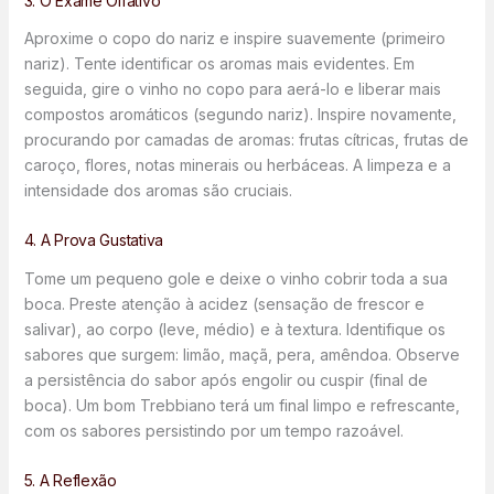
3. O Exame Olfativo
Aproxime o copo do nariz e inspire suavemente (primeiro
nariz). Tente identificar os aromas mais evidentes. Em
seguida, gire o vinho no copo para aerá-lo e liberar mais
compostos aromáticos (segundo nariz). Inspire novamente,
procurando por camadas de aromas: frutas cítricas, frutas de
caroço, flores, notas minerais ou herbáceas. A limpeza e a
intensidade dos aromas são cruciais.
4. A Prova Gustativa
Tome um pequeno gole e deixe o vinho cobrir toda a sua
boca. Preste atenção à acidez (sensação de frescor e
salivar), ao corpo (leve, médio) e à textura. Identifique os
sabores que surgem: limão, maçã, pera, amêndoa. Observe
a persistência do sabor após engolir ou cuspir (final de
boca). Um bom Trebbiano terá um final limpo e refrescante,
com os sabores persistindo por um tempo razoável.
5. A Reflexão