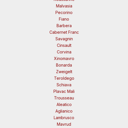
Malvasia
Pecorino
Fiano
Barbera
Cabernet Franc
Savagnin
Cinsault
Corvina
Xinomavro
Bonarda
Zweigelt
Teroldego
Schiava
Plavac Mali
Trousseau
Aleatico
Aglianico
Lambrusco
Mavrud