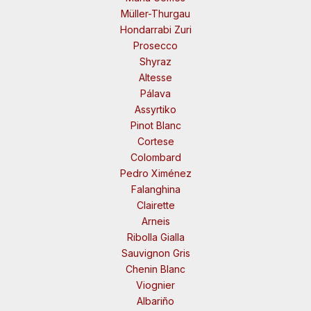
Müller-Thurgau
Hondarrabi Zuri
Prosecco
Shyraz
Altesse
Pálava
Assyrtiko
Pinot Blanc
Cortese
Colombard
Pedro Ximénez
Falanghina
Clairette
Arneis
Ribolla Gialla
Sauvignon Gris
Chenin Blanc
Viognier
Albariño