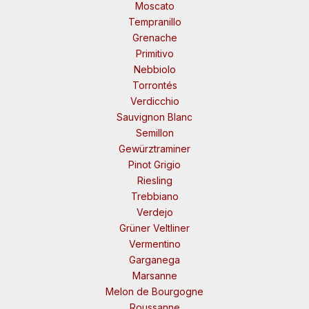
Moscato
Tempranillo
Grenache
Primitivo
Nebbiolo
Torrontés
Verdicchio
Sauvignon Blanc
Semillon
Gewürztraminer
Pinot Grigio
Riesling
Trebbiano
Verdejo
Grüner Veltliner
Vermentino
Garganega
Marsanne
Melon de Bourgogne
Roussanne