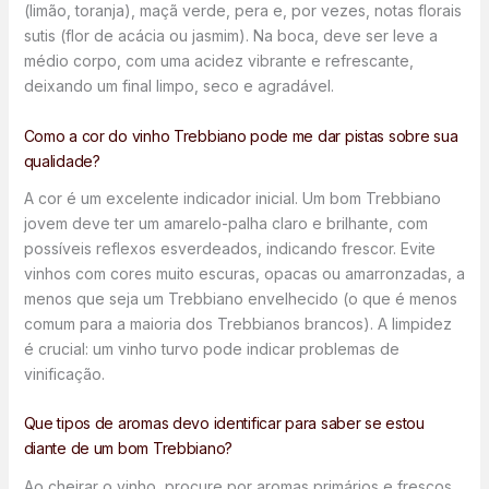
(limão, toranja), maçã verde, pera e, por vezes, notas florais
sutis (flor de acácia ou jasmim). Na boca, deve ser leve a
médio corpo, com uma acidez vibrante e refrescante,
deixando um final limpo, seco e agradável.
Como a cor do vinho Trebbiano pode me dar pistas sobre sua
qualidade?
A cor é um excelente indicador inicial. Um bom Trebbiano
jovem deve ter um amarelo-palha claro e brilhante, com
possíveis reflexos esverdeados, indicando frescor. Evite
vinhos com cores muito escuras, opacas ou amarronzadas, a
menos que seja um Trebbiano envelhecido (o que é menos
comum para a maioria dos Trebbianos brancos). A limpidez
é crucial: um vinho turvo pode indicar problemas de
vinificação.
Que tipos de aromas devo identificar para saber se estou
diante de um bom Trebbiano?
Ao cheirar o vinho, procure por aromas primários e frescos