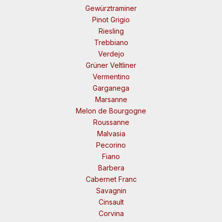
Gewürztraminer
Pinot Grigio
Riesling
Trebbiano
Verdejo
Grüner Veltliner
Vermentino
Garganega
Marsanne
Melon de Bourgogne
Roussanne
Malvasia
Pecorino
Fiano
Barbera
Cabernet Franc
Savagnin
Cinsault
Corvina