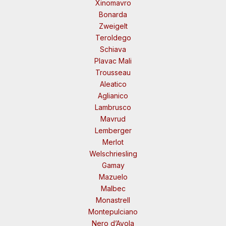
Xinomavro
Bonarda
Zweigelt
Teroldego
Schiava
Plavac Mali
Trousseau
Aleatico
Aglianico
Lambrusco
Mavrud
Lemberger
Merlot
Welschriesling
Gamay
Mazuelo
Malbec
Monastrell
Montepulciano
Nero d’Avola