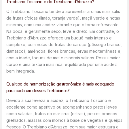
Trebbiano Toscano e do Trebbiano d’Abruzzo?
O Trebbiano Toscano tende a apresentar aromas mais sutis
de frutas cítricas (limão, toranja verde), maçã verde e notas
minerais, com uma acidez vibrante que o torna refrescante.
Na boca, é geralmente seco, leve e direto. Em contraste, o
Trebbiano d’Abruzzo oferece um buquê mais intenso e
complexo, com notas de frutas de caroço (pêssego branco,
damasco), amêndoa, flores brancas, ervas mediterrâneas e,
com a idade, toques de mel e minerais salinos. Possui maior
corpo e uma textura mais rica, equilibrada por uma acidez
bem integrada.
Qual tipo de harmonização gastronômica é mais adequado
para cada um desses Trebbianos?
Devido à sua leveza e acidez, o Trebbiano Toscano é
excelente como aperitivo ou acompanhando pratos leves
como saladas, frutos do mar crus (ostras), peixes brancos
grelhados, massas com molhos à base de vegetais e queijos
frescos. O Trebbiano d’Abruzzo, com sua maior estrutura e