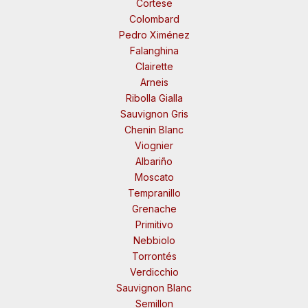
Cortese
Colombard
Pedro Ximénez
Falanghina
Clairette
Arneis
Ribolla Gialla
Sauvignon Gris
Chenin Blanc
Viognier
Albariño
Moscato
Tempranillo
Grenache
Primitivo
Nebbiolo
Torrontés
Verdicchio
Sauvignon Blanc
Semillon