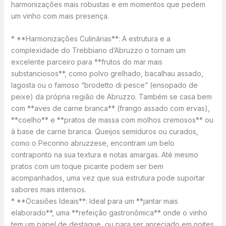
harmonizações mais robustas e em momentos que pedem
um vinho com mais presença.
* **Harmonizações Culinárias**: A estrutura e a
complexidade do Trebbiano d’Abruzzo o tornam um
excelente parceiro para **frutos do mar mais
substanciosos**, como polvo grelhado, bacalhau assado,
lagosta ou o famoso “brodetto di pesce” (ensopado de
peixe) da própria região de Abruzzo. Também se casa bem
com **aves de carne branca** (frango assado com ervas),
**coelho** e **pratos de massa com molhos cremosos** ou
à base de carne branca. Queijos semiduros ou curados,
como o Pecorino abruzzese, encontram um belo
contraponto na sua textura e notas amargas. Até mesmo
pratos com um toque picante podem ser bem
acompanhados, uma vez que sua estrutura pode suportar
sabores mais intensos.
* **Ocasiões Ideais**: Ideal para um **jantar mais
elaborado**, uma **refeição gastronômica** onde o vinho
tem um papel de destaque, ou para ser apreciado em noites