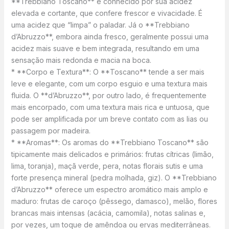
**Trebbiano Toscano** é conhecido por sua acidez
elevada e cortante, que confere frescor e vivacidade. É
uma acidez que “limpa” o paladar. Já o **Trebbiano
d’Abruzzo**, embora ainda fresco, geralmente possui uma
acidez mais suave e bem integrada, resultando em uma
sensação mais redonda e macia na boca.
* **Corpo e Textura**: O **Toscano** tende a ser mais
leve e elegante, com um corpo esguio e uma textura mais
fluida. O **d’Abruzzo**, por outro lado, é frequentemente
mais encorpado, com uma textura mais rica e untuosa, que
pode ser amplificada por um breve contato com as lias ou
passagem por madeira.
* **Aromas**: Os aromas do **Trebbiano Toscano** são
tipicamente mais delicados e primários: frutas cítricas (limão,
lima, toranja), maçã verde, pera, notas florais sutis e uma
forte presença mineral (pedra molhada, giz). O **Trebbiano
d’Abruzzo** oferece um espectro aromático mais amplo e
maduro: frutas de caroço (pêssego, damasco), melão, flores
brancas mais intensas (acácia, camomila), notas salinas e,
por vezes, um toque de amêndoa ou ervas mediterrâneas.