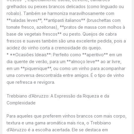
grelhados ou peixes brancos delicados (como linguado ou
robalo). Também se harmoniza maravilhosamente com
**saladas leves**, **antipasti italianos** (bruschettas com
tomate fresco, azeitonas), **pratos de massa com molhos à
base de vegetais frescos** ou pesto. Queijos de cabra
frescos e suaves também são uma excelente pedida, pois a
acidez do vinho corta a cremosidade do queijo.
* **Ocasiões Ideais**: Perfeito como **aperitivo** em um
dia quente de verão, para um **almoço leve** ao ar livre,
em um **piquenique**, ou como um vinho para acompanhar
uma conversa descontraída entre amigos. É o tipo de vinho
que refresca e revigora.
Trebbiano d’Abruzzo: A Expressão da Riqueza e da
Complexidade
Para aqueles que preferem vinhos brancos com mais corpo,
textura e uma gama aromática mais rica, o Trebbiano
d’Abruzzo é a escolha acertada. Ele se destaca em