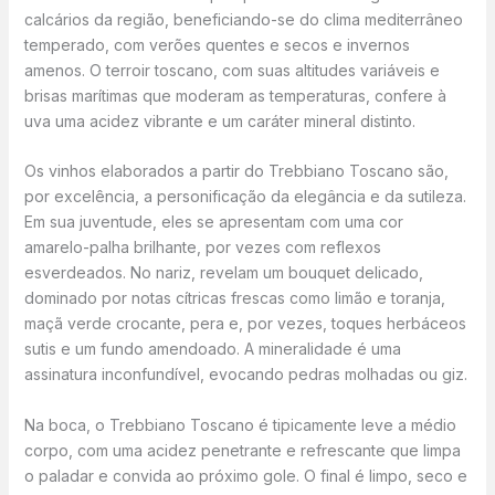
calcários da região, beneficiando-se do clima mediterrâneo
temperado, com verões quentes e secos e invernos
amenos. O terroir toscano, com suas altitudes variáveis e
brisas marítimas que moderam as temperaturas, confere à
uva uma acidez vibrante e um caráter mineral distinto.
Os vinhos elaborados a partir do Trebbiano Toscano são,
por excelência, a personificação da elegância e da sutileza.
Em sua juventude, eles se apresentam com uma cor
amarelo-palha brilhante, por vezes com reflexos
esverdeados. No nariz, revelam um bouquet delicado,
dominado por notas cítricas frescas como limão e toranja,
maçã verde crocante, pera e, por vezes, toques herbáceos
sutis e um fundo amendoado. A mineralidade é uma
assinatura inconfundível, evocando pedras molhadas ou giz.
Na boca, o Trebbiano Toscano é tipicamente leve a médio
corpo, com uma acidez penetrante e refrescante que limpa
o paladar e convida ao próximo gole. O final é limpo, seco e