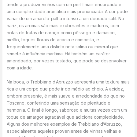
tende a produzir vinhos com um perfil mais encorpado e
uma complexidade aromática mais pronunciada. A cor pode
variar de um amarelo-palha intenso a um dourado sutil. No
nariz, os aromas são mais exuberantes e maduros, com
notas de frutas de caroço como pêssego e damasco,
melão, toques florais de acácia e camomila, e
frequentemente uma distinta nota salina ou mineral que
remete à influência marítima. Há também um caráter
amendoado, por vezes tostado, que pode se desenvolver
com a idade.
Na boca, o Trebbiano d’Abruzzo apresenta uma textura mais
rica e um corpo que pode ir do médio ao cheio. A acidez,
embora presente, é mais suave e arredondada do que no
Toscano, conferindo uma sensação de plenitude e
harmonia. O final é longo, saboroso e muitas vezes com um
toque de amargor agradável que adiciona complexidade.
Alguns dos melhores exemplos de Trebbiano d’Abruzzo,
especialmente aqueles provenientes de vinhas velhas e