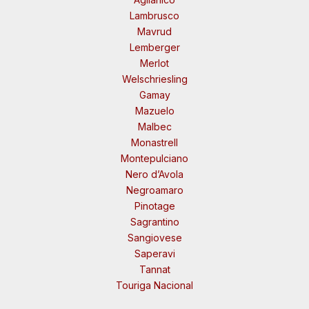
Lambrusco
Mavrud
Lemberger
Merlot
Welschriesling
Gamay
Mazuelo
Malbec
Monastrell
Montepulciano
Nero d’Avola
Negroamaro
Pinotage
Sagrantino
Sangiovese
Saperavi
Tannat
Touriga Nacional