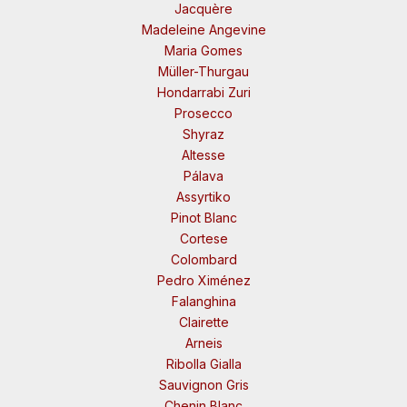
Jacquère
Madeleine Angevine
Maria Gomes
Müller-Thurgau
Hondarrabi Zuri
Prosecco
Shyraz
Altesse
Pálava
Assyrtiko
Pinot Blanc
Cortese
Colombard
Pedro Ximénez
Falanghina
Clairette
Arneis
Ribolla Gialla
Sauvignon Gris
Chenin Blanc