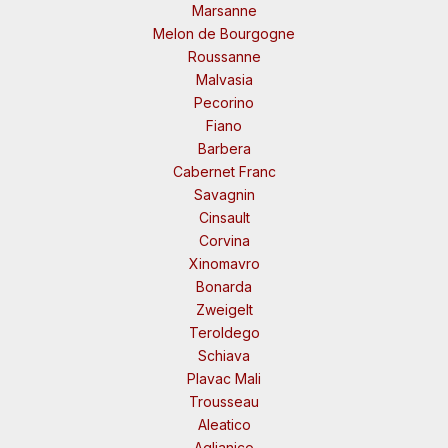
Marsanne
Melon de Bourgogne
Roussanne
Malvasia
Pecorino
Fiano
Barbera
Cabernet Franc
Savagnin
Cinsault
Corvina
Xinomavro
Bonarda
Zweigelt
Teroldego
Schiava
Plavac Mali
Trousseau
Aleatico
Aglianico