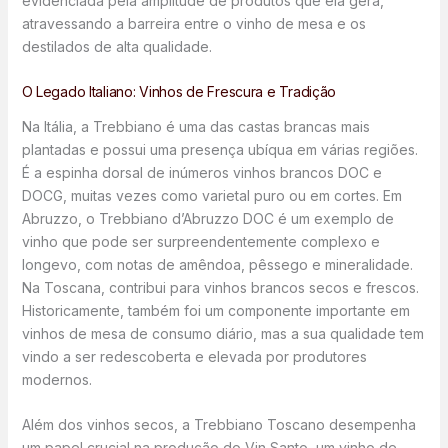
evidenciada pela amplitude de produtos que ela gera,
atravessando a barreira entre o vinho de mesa e os
destilados de alta qualidade.
O Legado Italiano: Vinhos de Frescura e Tradição
Na Itália, a Trebbiano é uma das castas brancas mais
plantadas e possui uma presença ubíqua em várias regiões.
É a espinha dorsal de inúmeros vinhos brancos DOC e
DOCG, muitas vezes como varietal puro ou em cortes. Em
Abruzzo, o Trebbiano d’Abruzzo DOC é um exemplo de
vinho que pode ser surpreendentemente complexo e
longevo, com notas de amêndoa, pêssego e mineralidade.
Na Toscana, contribui para vinhos brancos secos e frescos.
Historicamente, também foi um componente importante em
vinhos de mesa de consumo diário, mas a sua qualidade tem
vindo a ser redescoberta e elevada por produtores
modernos.
Além dos vinhos secos, a Trebbiano Toscano desempenha
um papel crucial na produção do Vin Santo, um vinho de