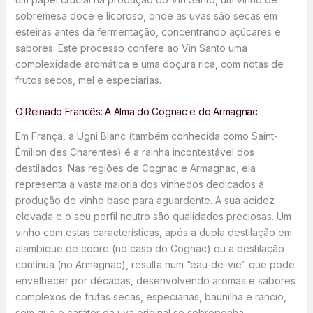
sobremesa doce e licoroso, onde as uvas são secas em
esteiras antes da fermentação, concentrando açúcares e
sabores. Este processo confere ao Vin Santo uma
complexidade aromática e uma doçura rica, com notas de
frutos secos, mel e especiarias.
O Reinado Francês: A Alma do Cognac e do Armagnac
Em França, a Ugni Blanc (também conhecida como Saint-
Émilion des Charentes) é a rainha incontestável dos
destilados. Nas regiões de Cognac e Armagnac, ela
representa a vasta maioria dos vinhedos dedicados à
produção de vinho base para aguardente. A sua acidez
elevada e o seu perfil neutro são qualidades preciosas. Um
vinho com estas características, após a dupla destilação em
alambique de cobre (no caso do Cognac) ou a destilação
contínua (no Armagnac), resulta num “eau-de-vie” que pode
envelhecer por décadas, desenvolvendo aromas e sabores
complexos de frutas secas, especiarias, baunilha e rancio,
sem que o caráter da uva original se sobreponha.