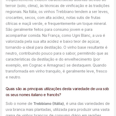
terroir (solo, clima), às técnicas de vinificação e às tradições
regionais. Na Itália, os vinhos Trebbiano tendem a ser leves,
crocantes, secos, com alta acidez, notas sutis de frutas
cítricas e maçã verde, e frequentemente um toque mineral.
São geralmente feitos para consumo jovem e para
acompanhar comida. Na França, como Ugni Blanc, a uva é
valorizada pela sua alta acidez e baixo teor de açúcar,
tornando-a ideal para destilação. O vinho base resultante é
neutro, contribuindo pouco para o sabor, permitindo que as
características da destilação e do envelhecimento (por
exemplo, em Cognac e Armagnac) se destaquem. Quando
transformada em vinho tranquilo, é geralmente leve, fresco
e neutro.
Quais são as principais utilizações desta variedade de uva sob
os seus nomes italiano e francês?
Sob o nome de
Trebbiano (Itália)
, é uma das variedades de
uva branca mais plantadas, utilizada para produzir uma vasta
gama de vinhos brancos de consumo diário em regiões