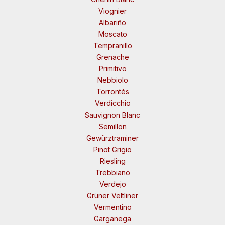
Viognier
Albariño
Moscato
Tempranillo
Grenache
Primitivo
Nebbiolo
Torrontés
Verdicchio
Sauvignon Blanc
Semillon
Gewürztraminer
Pinot Grigio
Riesling
Trebbiano
Verdejo
Grüner Veltliner
Vermentino
Garganega