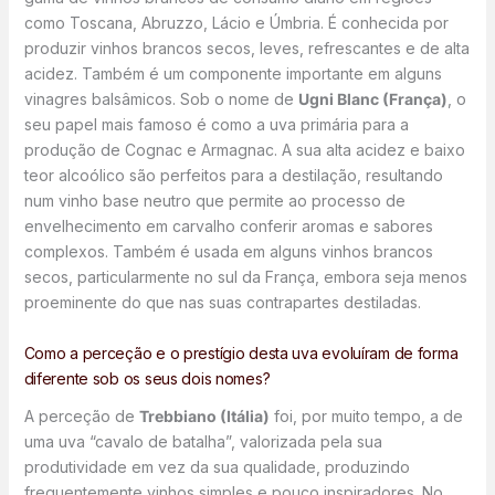
como Toscana, Abruzzo, Lácio e Úmbria. É conhecida por
produzir vinhos brancos secos, leves, refrescantes e de alta
acidez. Também é um componente importante em alguns
vinagres balsâmicos. Sob o nome de
Ugni Blanc (França)
, o
seu papel mais famoso é como a uva primária para a
produção de Cognac e Armagnac. A sua alta acidez e baixo
teor alcoólico são perfeitos para a destilação, resultando
num vinho base neutro que permite ao processo de
envelhecimento em carvalho conferir aromas e sabores
complexos. Também é usada em alguns vinhos brancos
secos, particularmente no sul da França, embora seja menos
proeminente do que nas suas contrapartes destiladas.
Como a perceção e o prestígio desta uva evoluíram de forma
diferente sob os seus dois nomes?
A perceção de
Trebbiano (Itália)
foi, por muito tempo, a de
uma uva “cavalo de batalha”, valorizada pela sua
produtividade em vez da sua qualidade, produzindo
frequentemente vinhos simples e pouco inspiradores. No