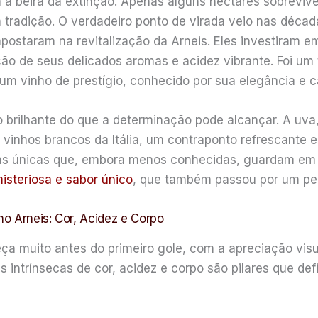
à beira da extinção. Apenas alguns hectares sobreviver
tradição. O verdadeiro ponto de virada veio nas déca
apostaram na revitalização da Arneis. Eles investiram e
ão de seus delicados aromas e acidez vibrante. Foi um 
um vinho de prestígio, conhecido por sua elegância e car
brilhante do que a determinação pode alcançar. A uva,
inhos brancos da Itália, um contraponto refrescante e
vas únicas que, embora menos conhecidas, guardam em s
isteriosa e sabor único
, que também passou por um per
ho Arneis: Cor, Acidez e Corpo
a muito antes do primeiro gole, com a apreciação vis
as intrínsecas de cor, acidez e corpo são pilares que d