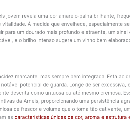
is jovem revela uma cor amarelo-palha brilhante, fre
 vitalidade. À medida que envelhece, especialmente se
uir para um dourado mais profundo e atraente, um sina
cável, e o brilho intenso sugere um vinho bem elaborad
 acidez marcante, mas sempre bem integrada. Esta acide
 notável potencial de guarda. Longe de ser excessiva, e
ente descrita como untuosa ou até mesmo cremosa. Es
intivas da Arneis, proporcionando uma persistência agr
osa de frescor e volume que o torna tão cativante, u
oram as
características únicas de cor, aroma e estrutur