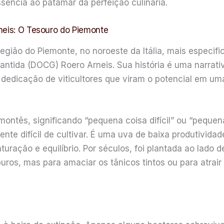
ência ao patamar da perfeição culinária.
neis: O Tesouro do Piemonte
região do Piemonte, no noroeste da Itália, mais especif
antida (DOCG) Roero Arneis. Sua história é uma narrat
dedicação de viticultores que viram o potencial em u
montês, significando “pequena coisa difícil” ou “peque
nte difícil de cultivar. É uma uva de baixa produtivid
turação e equilíbrio. Por séculos, foi plantada ao lado 
ros, mas para amaciar os tânicos tintos ou para atrair