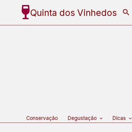
Ir
Quinta dos Vinhedos
Pe
para
o
conteúdo
Conservação
Degustação
Dicas