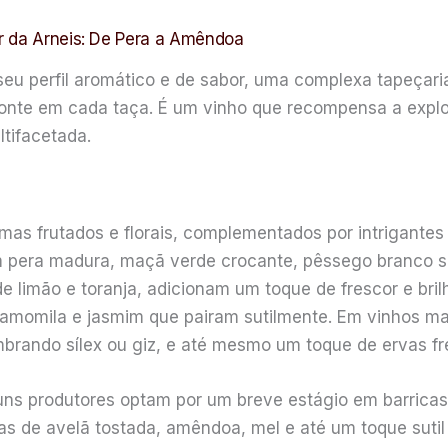
r da Arneis: De Pera a Amêndoa
seu perfil aromático e de sabor, uma complexa tapeçar
onte em cada taça. É um vinho que recompensa a expl
ltifacetada.
omas frutados e florais, complementados por intrigante
m pera madura, maçã verde crocante, pêssego branco s
e limão e toranja, adicionam um toque de frescor e bril
momila e jasmim que pairam sutilmente. Em vinhos mais
lembrando sílex ou giz, e até mesmo um toque de ervas f
ns produtores optam por um breve estágio em barricas 
s de avelã tostada, amêndoa, mel e até um toque sutil