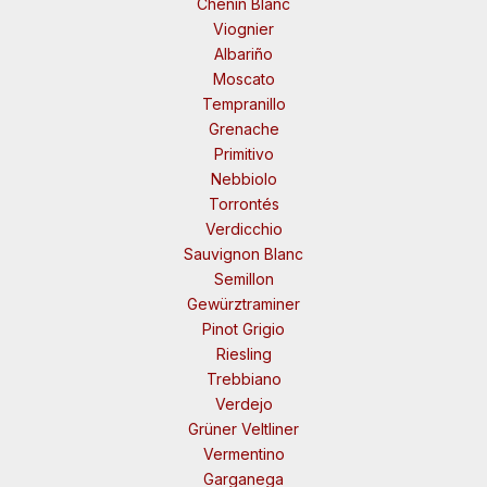
Chenin Blanc
Viognier
Albariño
Moscato
Tempranillo
Grenache
Primitivo
Nebbiolo
Torrontés
Verdicchio
Sauvignon Blanc
Semillon
Gewürztraminer
Pinot Grigio
Riesling
Trebbiano
Verdejo
Grüner Veltliner
Vermentino
Garganega