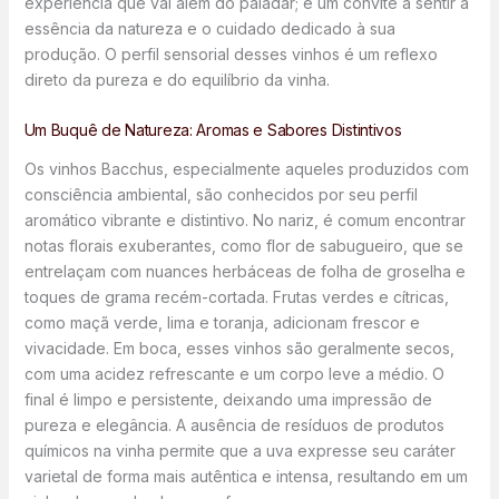
experiência que vai além do paladar; é um convite a sentir a
essência da natureza e o cuidado dedicado à sua
produção. O perfil sensorial desses vinhos é um reflexo
direto da pureza e do equilíbrio da vinha.
Um Buquê de Natureza: Aromas e Sabores Distintivos
Os vinhos Bacchus, especialmente aqueles produzidos com
consciência ambiental, são conhecidos por seu perfil
aromático vibrante e distintivo. No nariz, é comum encontrar
notas florais exuberantes, como flor de sabugueiro, que se
entrelaçam com nuances herbáceas de folha de groselha e
toques de grama recém-cortada. Frutas verdes e cítricas,
como maçã verde, lima e toranja, adicionam frescor e
vivacidade. Em boca, esses vinhos são geralmente secos,
com uma acidez refrescante e um corpo leve a médio. O
final é limpo e persistente, deixando uma impressão de
pureza e elegância. A ausência de resíduos de produtos
químicos na vinha permite que a uva expresse seu caráter
varietal de forma mais autêntica e intensa, resultando em um