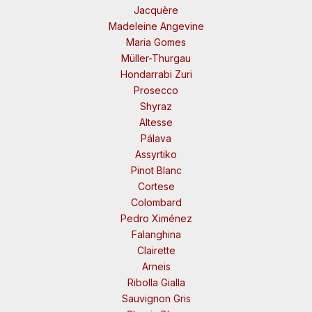
Jacquère
Madeleine Angevine
Maria Gomes
Müller-Thurgau
Hondarrabi Zuri
Prosecco
Shyraz
Altesse
Pálava
Assyrtiko
Pinot Blanc
Cortese
Colombard
Pedro Ximénez
Falanghina
Clairette
Arneis
Ribolla Gialla
Sauvignon Gris