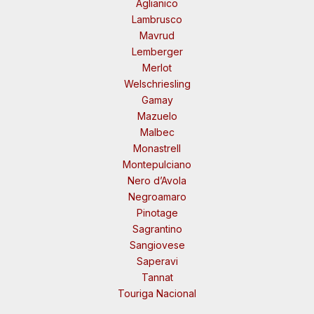
Aglianico
Lambrusco
Mavrud
Lemberger
Merlot
Welschriesling
Gamay
Mazuelo
Malbec
Monastrell
Montepulciano
Nero d’Avola
Negroamaro
Pinotage
Sagrantino
Sangiovese
Saperavi
Tannat
Touriga Nacional