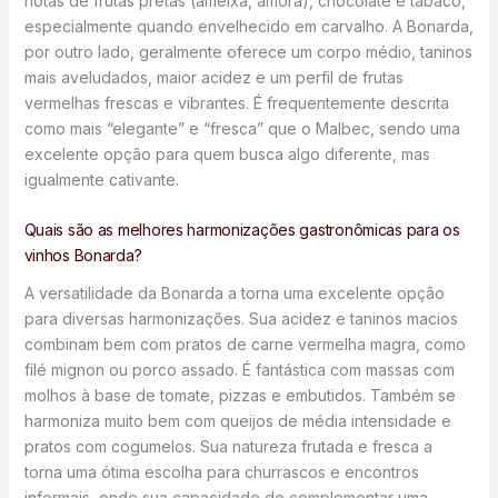
notas de frutas pretas (ameixa, amora), chocolate e tabaco,
especialmente quando envelhecido em carvalho. A Bonarda,
por outro lado, geralmente oferece um corpo médio, taninos
mais aveludados, maior acidez e um perfil de frutas
vermelhas frescas e vibrantes. É frequentemente descrita
como mais “elegante” e “fresca” que o Malbec, sendo uma
excelente opção para quem busca algo diferente, mas
igualmente cativante.
Quais são as melhores harmonizações gastronômicas para os
vinhos Bonarda?
A versatilidade da Bonarda a torna uma excelente opção
para diversas harmonizações. Sua acidez e taninos macios
combinam bem com pratos de carne vermelha magra, como
filé mignon ou porco assado. É fantástica com massas com
molhos à base de tomate, pizzas e embutidos. Também se
harmoniza muito bem com queijos de média intensidade e
pratos com cogumelos. Sua natureza frutada e fresca a
torna uma ótima escolha para churrascos e encontros
informais, onde sua capacidade de complementar uma