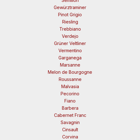
Semillon
Gewürztraminer
Pinot Grigio
Riesling
Trebbiano
Verdejo
Grüner Veltliner
Vermentino
Garganega
Marsanne
Melon de Bourgogne
Roussanne
Malvasia
Pecorino
Fiano
Barbera
Cabernet Franc
Savagnin
Cinsault
Corvina