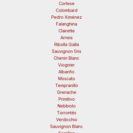
Cortese
Colombard
Pedro Ximénez
Falanghina
Clairette
Arneis
Ribolla Gialla
Sauvignon Gris
Chenin Blanc
Viognier
Albariño
Moscato
Tempranillo
Grenache
Primitivo
Nebbiolo
Torrontés
Verdicchio
Sauvignon Blanc