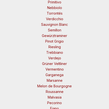
Primitivo
Nebbiolo
Torrontés
Verdicchio
Sauvignon Blanc
Semillon
Gewürztraminer
Pinot Grigio
Riesling
Trebbiano
Verdejo
Grüner Veltliner
Vermentino
Garganega
Marsanne
Melon de Bourgogne
Roussanne
Malvasia
Pecorino
Fiano