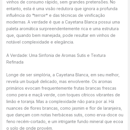
vinhos de consumo rápido, sem grandes pretensões. No
entanto, esta é uma visão redutora que ignora a profunda
influência do *terroir* e das técnicas de vinificação
modernas. A verdade é que a Cayetana Blanca possui uma
paleta aromática surpreendentemente rica e uma estrutura
que, quando bem manejada, pode resultar em vinhos de
notável complexidade e elegância.
A Verdade: Uma Sinfonia de Aromas Sutis e Textura
Refinada
Longe de ser simplória, a Cayetana Blanca, em seu melhor,
revela um buquê delicado, mas envolvente. Os aromas
primários evocam frequentemente frutas brancas frescas
como pera e maçã verde, com toques cítricos vibrantes de
limão e toranja. Mas a complexidade não para por aí. Há
nuances de flores brancas, como jasmim e flor de laranjeira,
que dançam com notas herbáceas sutis, como erva-doce ou
feno recém-cortado, e um intrigante fundo mineral que ecoa
o solo de onde provém.