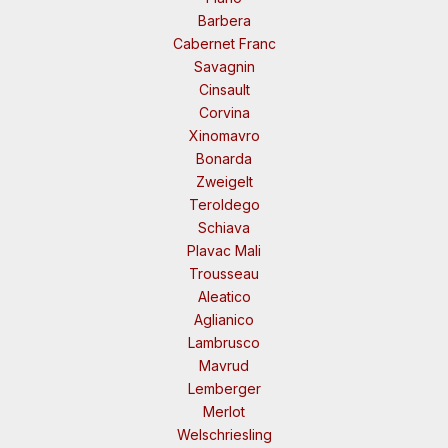
Barbera
Cabernet Franc
Savagnin
Cinsault
Corvina
Xinomavro
Bonarda
Zweigelt
Teroldego
Schiava
Plavac Mali
Trousseau
Aleatico
Aglianico
Lambrusco
Mavrud
Lemberger
Merlot
Welschriesling