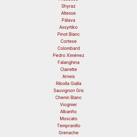
Shyraz
Altesse
Pálava
Assyrtiko
Pinot Blanc
Cortese
Colombard
Pedro Ximénez
Falanghina
Clairette
Arneis
Ribolla Gialla
Sauvignon Gris
Chenin Blanc
Viognier
Albariño
Moscato
Tempranillo
Grenache