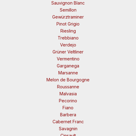
Sauvignon Blanc
Semillon
Gewürztraminer
Pinot Grigio
Riesling
Trebbiano
Verdejo
Grüner Veltliner
Vermentino
Garganega
Marsanne
Melon de Bourgogne
Roussanne
Malvasia
Pecorino
Fiano
Barbera
Cabernet Franc
Savagnin
Cinsault