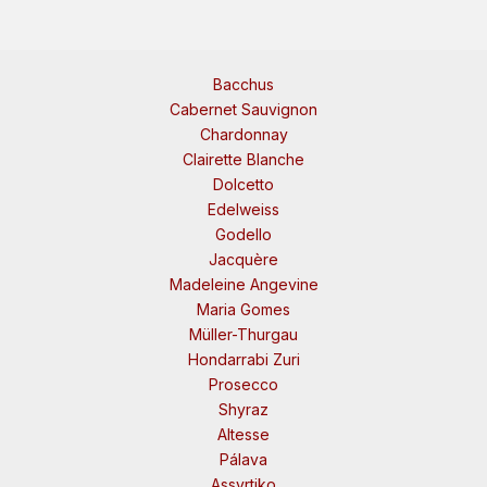
Bacchus
Cabernet Sauvignon
Chardonnay
Clairette Blanche
Dolcetto
Edelweiss
Godello
Jacquère
Madeleine Angevine
Maria Gomes
Müller-Thurgau
Hondarrabi Zuri
Prosecco
Shyraz
Altesse
Pálava
Assyrtiko