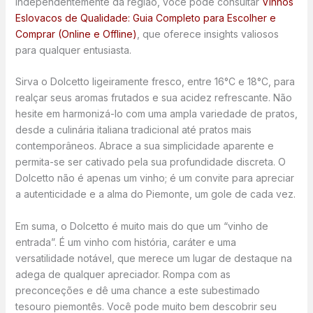
independentemente da região, você pode consultar
Vinhos
Eslovacos de Qualidade: Guia Completo para Escolher e
Comprar (Online e Offline)
, que oferece insights valiosos
para qualquer entusiasta.
Sirva o Dolcetto ligeiramente fresco, entre 16°C e 18°C, para
realçar seus aromas frutados e sua acidez refrescante. Não
hesite em harmonizá-lo com uma ampla variedade de pratos,
desde a culinária italiana tradicional até pratos mais
contemporâneos. Abrace a sua simplicidade aparente e
permita-se ser cativado pela sua profundidade discreta. O
Dolcetto não é apenas um vinho; é um convite para apreciar
a autenticidade e a alma do Piemonte, um gole de cada vez.
Em suma, o Dolcetto é muito mais do que um “vinho de
entrada”. É um vinho com história, caráter e uma
versatilidade notável, que merece um lugar de destaque na
adega de qualquer apreciador. Rompa com as
preconceções e dê uma chance a este subestimado
tesouro piemontês. Você pode muito bem descobrir seu