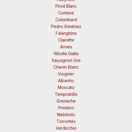
Pinot Blanc
Cortese
Colombard
Pedro Ximénez
Falanghina
Clairette
Arneis
Ribolla Gialla
Sauvignon Gris
Chenin Blanc
Viognier
Albariño
Moscato
Tempranillo
Grenache
Primitivo
Nebbiolo
Torrontés
Verdicchio