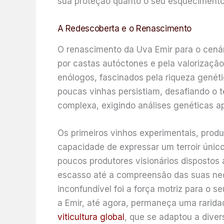
sua proteção quanto o seu esquecimento 
A Redescoberta e o Renascimento
O renascimento da Uva Emir para o cenári
por castas autóctones e pela valorização 
enólogos, fascinados pela riqueza genét
poucas vinhas persistiam, desafiando o t
complexa, exigindo análises genéticas ap
Os primeiros vinhos experimentais, produ
capacidade de expressar um terroir úni
poucos produtores visionários dispostos 
escasso até a compreensão das suas nec
inconfundível foi a força motriz para o 
a Emir, até agora, permaneça uma rari
viticultura global
, que se adaptou a diver