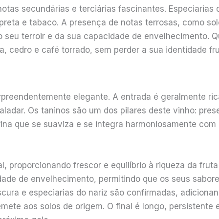
otas secundárias e terciárias fascinantes. Especiaria
eta e tabaco. A presença de notas terrosas, como sol
do seu terroir e da sua capacidade de envelhecimento. 
, cedro e café torrado, sem perder a sua identidade fru
rpreendentemente elegante. A entrada é geralmente ri
adar. Os taninos são um dos pilares deste vinho: prese
ina que se suaviza e se integra harmoniosamente com
l, proporcionando frescor e equilíbrio à riqueza da fruta
dade de envelhecimento, permitindo que os seus sabor
scura e especiarias do nariz são confirmadas, adicion
mete aos solos de origem. O final é longo, persistente