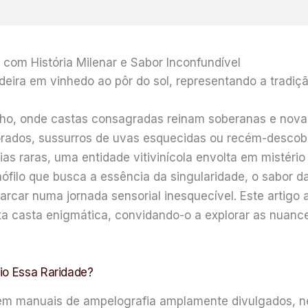
 com História Milenar e Sabor Inconfundível
inho, onde castas consagradas reinam soberanas e nov
orados, sussurros de uvas esquecidas ou recém-descobe
as raras, uma entidade vitivinícola envolta em mistéri
nófilo que busca a essência da singularidade, o sabor 
arcar numa jornada sensorial inesquecível. Este artigo a
esta casta enigmática, convidando-o a explorar as nuan
io Essa Raridade?
 em manuais de ampelografia amplamente divulgados, n