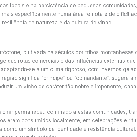
endas locais e na persistência de pequenas comunidade
ais especificamente numa área remota e de difícil aces
esiliência da natureza e da cultura do vinho.
utóctone, cultivada há séculos por tribos montanhesas 
nge das rotas comerciais e das influências externas q
, adaptando-se a um clima rigoroso, com invernos gela
região significa “príncipe” ou “comandante”, sugere a 
duzir um vinho de caráter tão nobre e imponente, capaz
a Emir permaneceu confinado a estas comunidades, tr
s eram consumidos localmente, em celebrações e rituais
omo um símbolo de identidade e resistência cultural. E