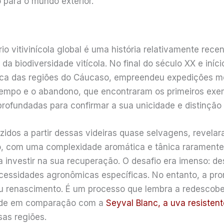
para o mundo exterior.
o vitivinícola global é uma história relativamente rece
da biodiversidade vitícola. No final do século XX e iní
ica das regiões do Cáucaso, empreendeu expedições me
empo e o abandono, que encontraram os primeiros exemp
rofundadas para confirmar a sua unicidade e distinção
zidos a partir dessas videiras quase selvagens, revelar
co, com uma complexidade aromática e tânica raramente
a investir na sua recuperação. O desafio era imenso: d
essidades agronômicas específicas. No entanto, a pr
seu renascimento. É um processo que lembra a redescobe
dade em comparação com a
Seyval Blanc, a uva resisten
sas regiões.