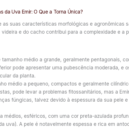
as da Uva Emir: O Que a Torna Única?
e as suas características morfológicas e agronômicas s
videira e do cacho contribui para a complexidade e a p
e tamanho médio a grande, geralmente pentagonais, co
nferior pode apresentar uma pubescência moderada, e o
ular da planta.
o médio a pequeno, compactos e geralmente cilíndri
astas, pode levar a problemas fitossanitários, mas a Em
enças fúngicas, talvez devido à espessura da sua pele
 médios, esféricos, com uma cor preta-azulada profu
 da uva). A pele é notavelmente espessa e rica em antoc