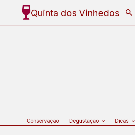
Ir
Quinta dos Vinhedos
Pe
para
o
conteúdo
Conservação
Degustação
Dicas