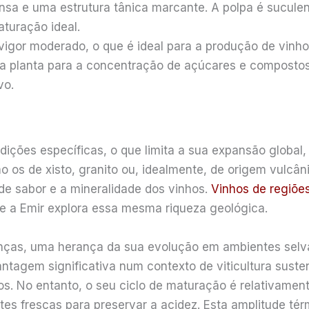
nsa e uma estrutura tânica marcante. A polpa é sucul
turação ideal.
vigor moderado, o que é ideal para a produção de vinho
 da planta para a concentração de açúcares e composto
vo.
ções específicas, o que limita a sua expansão global,
 os de xisto, granito ou, idealmente, de origem vulcân
l de sabor e a mineralidade dos vinhos.
Vinhos de regiõe
 e a Emir explora essa mesma riqueza geológica.
enças, uma herança da sua evolução em ambientes sel
antagem significativa num contexto de viticultura suste
os. No entanto, o seu ciclo de maturação é relativamen
s frescas para preservar a acidez. Esta amplitude térmi