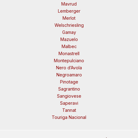
Mavrud
Lemberger
Merlot
Welschriesling
Gamay
Mazuelo
Malbec
Monastrell
Montepulciano
Nero d’Avola
Negroamaro
Pinotage
Sagrantino
Sangiovese
Saperavi
Tannat
Touriga Nacional