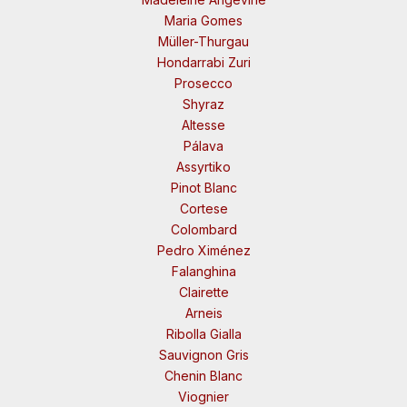
Maria Gomes
Müller-Thurgau
Hondarrabi Zuri
Prosecco
Shyraz
Altesse
Pálava
Assyrtiko
Pinot Blanc
Cortese
Colombard
Pedro Ximénez
Falanghina
Clairette
Arneis
Ribolla Gialla
Sauvignon Gris
Chenin Blanc
Viognier