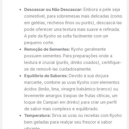
Descascar ou Não Descascar:
Embora a pele seja
comestível, para sobremesas mais delicadas (como
em geléias, recheios finos ou purês), descascá-las
pode oferecer uma textura mais suave e refinada.
A pele da Kyoho se solta facilmente com um
pequeno corte.
Remoção de Sementes:
Kyoho geralmente
possuem sementes. Para preparações onde a
textura é crucial (purês, drinks coados), certifique-
se de removê-las cuidadosamente.
Equilíbrio de Sabores:
Devido à sua doçura
marcante, combine as uvas Kyoho com elementos
ácidos (limão, lima, vinagre balsâmico branco) ou
levemente amargos (raspas de frutas cítricas, um
toque de Campari em drinks) para criar um perfil
de sabor mais complexo e equilibrado.
Temperatura:
Sirva as uvas ou receitas com Kyoho
bem geladas para realçar seu frescor e sabor
vibrante.