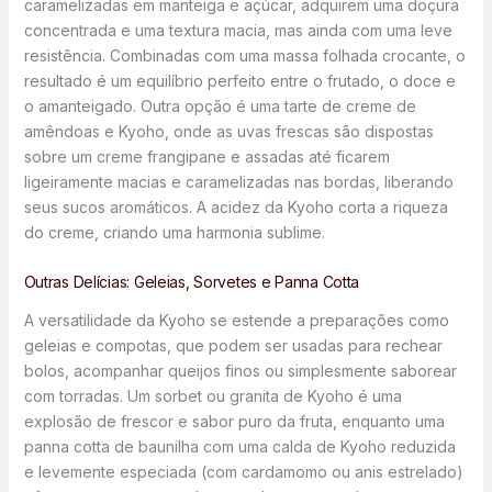
caramelizadas em manteiga e açúcar, adquirem uma doçura
concentrada e uma textura macia, mas ainda com uma leve
resistência. Combinadas com uma massa folhada crocante, o
resultado é um equilíbrio perfeito entre o frutado, o doce e
o amanteigado. Outra opção é uma tarte de creme de
amêndoas e Kyoho, onde as uvas frescas são dispostas
sobre um creme frangipane e assadas até ficarem
ligeiramente macias e caramelizadas nas bordas, liberando
seus sucos aromáticos. A acidez da Kyoho corta a riqueza
do creme, criando uma harmonia sublime.
Outras Delícias: Geleias, Sorvetes e Panna Cotta
A versatilidade da Kyoho se estende a preparações como
geleias e compotas, que podem ser usadas para rechear
bolos, acompanhar queijos finos ou simplesmente saborear
com torradas. Um sorbet ou granita de Kyoho é uma
explosão de frescor e sabor puro da fruta, enquanto uma
panna cotta de baunilha com uma calda de Kyoho reduzida
e levemente especiada (com cardamomo ou anis estrelado)