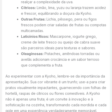
realçar a complexidade da uva.
Cítricos:
Limão, lima, yuzu ou laranja trazem acidez
e frescor, equilibrando a doçura da Kyoho.
Outras Frutas:
Lichia, pêssego, pera ou figos
frescos podem criar saladas de frutas ou compotas
multicamadas.
Laticínios Ricos:
Mascarpone, iogurte grego,
creme de leite fresco ou queijo de cabra suave
são parceiros ideais para texturas e sabores.
Oleaginosas:
Pistaches, amêndoas torradas ou
avelãs adicionam crocância e um sabor terroso
que complementa a fruta.
Ao experimentar com a Kyoho, lembre-se da importância da
apresentação. Sua cor vibrante é um trunfo; use-a para criar
pratos visualmente impactantes, guarnecendo com folhas de
hortelã, raspas de cítricos ou flores comestíveis. A Kyoho
não é apenas uma fruta; é um convite à inovação e à
sofisticação na cozinha, transformando cada mordida e cada
gole em uma experiência verdadeiramente memorável.