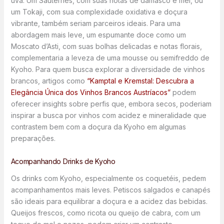
uva. Um Sauternes, com suas notas de damasco e mel, ou
um Tokaji, com sua complexidade oxidativa e doçura
vibrante, também seriam parceiros ideais. Para uma
abordagem mais leve, um espumante doce como um
Moscato d’Asti, com suas bolhas delicadas e notas florais,
complementaria a leveza de uma mousse ou semifreddo de
Kyoho. Para quem busca explorar a diversidade de vinhos
brancos, artigos como
“Kamptal e Kremstal: Descubra a
Elegância Única dos Vinhos Brancos Austríacos”
podem
oferecer insights sobre perfis que, embora secos, poderiam
inspirar a busca por vinhos com acidez e mineralidade que
contrastem bem com a doçura da Kyoho em algumas
preparações.
Acompanhando Drinks de Kyoho
Os drinks com Kyoho, especialmente os coquetéis, pedem
acompanhamentos mais leves. Petiscos salgados e canapés
são ideais para equilibrar a doçura e a acidez das bebidas.
Queijos frescos, como ricota ou queijo de cabra, com um