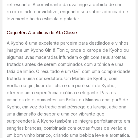
refrescante. A cor vibrante da uva tinge a bebida de um
roxo-rosado convidativo, enquanto seu sabor adocicado e
levemente ácido estimula o paladar.
Coquetéis Alcoólicos de Alta Classe
A Kyoho é uma excelente parceira para destilados e vinhos.
Imagine um Kyoho Gin & Tonic, onde o xarope de Kyoho ou
algumas uvas maceradas infundem o gin com seus aromas
frutados antes de serem combinados com a tônica e uma
fatia de limão. O resultado é um G&T com uma complexidade
frutada e uma cor sedutora. Um Martini de Kyoho, com
vodka ou gin, licor de lichia e um purê sutil de Kyoho,
oferece uma experiência exótica e elegante. Para os
amantes de espumantes, um Bellini ou Mimosa com purê de
Kyoho, em vez do tradicional pêssego ou laranja, adiciona
uma dimensão de sabor e uma cor vibrante que
surpreenderá. A Kyoho também se integra perfeitamente em
sangrias brancas, combinada com outras frutas de verão e
um bom vinho branco, criando uma bebida leve e aromática.