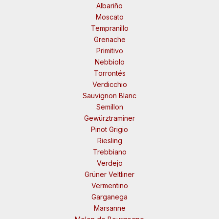
Albariño
Moscato
Tempranillo
Grenache
Primitivo
Nebbiolo
Torrontés
Verdicchio
Sauvignon Blanc
Semillon
Gewürztraminer
Pinot Grigio
Riesling
Trebbiano
Verdejo
Grüner Veltliner
Vermentino
Garganega
Marsanne