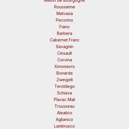
Melon de Bourgogne
Roussanne
Malvasia
Pecorino
Fiano
Barbera
Cabernet Franc
Savagnin
Cinsault
Corvina
Xinomavro
Bonarda
Zweigelt
Teroldego
Schiava
Plavac Mali
Trousseau
Aleatico
Aglianico
Lambrusco