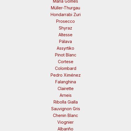
Maria Gomes
Müller-Thurgau
Hondarrabi Zuri
Prosecco
Shyraz
Altesse
Pálava
Assyrtiko
Pinot Blanc
Cortese
Colombard
Pedro Ximénez
Falanghina
Clairette
Arneis
Ribolla Gialla
Sauvignon Gris
Chenin Blanc
Viognier
Albariño