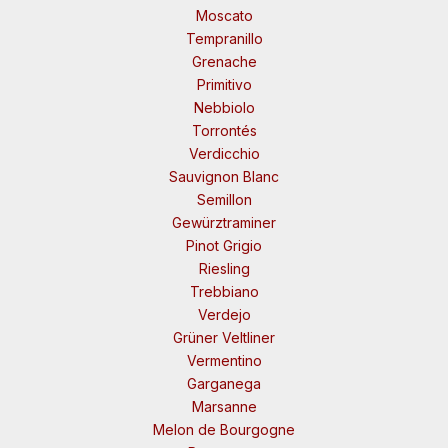
Moscato
Tempranillo
Grenache
Primitivo
Nebbiolo
Torrontés
Verdicchio
Sauvignon Blanc
Semillon
Gewürztraminer
Pinot Grigio
Riesling
Trebbiano
Verdejo
Grüner Veltliner
Vermentino
Garganega
Marsanne
Melon de Bourgogne