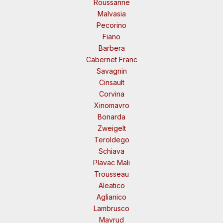
Roussanne
Malvasia
Pecorino
Fiano
Barbera
Cabernet Franc
Savagnin
Cinsault
Corvina
Xinomavro
Bonarda
Zweigelt
Teroldego
Schiava
Plavac Mali
Trousseau
Aleatico
Aglianico
Lambrusco
Mavrud