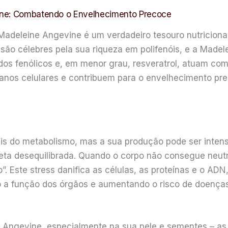
ine: Combatendo o Envelhecimento Precoce
Madeleine Angevine é um verdadeiro tesouro nutricional
 são célebres pela sua riqueza em polifenóis, e a Made
os fenólicos e, em menor grau, resveratrol, atuam como
danos celulares e contribuem para o envelhecimento p
ais do metabolismo, mas a sua produção pode ser intens
eta desequilibrada. Quando o corpo não consegue neutra
”. Este stress danifica as células, as proteínas e o AD
a função dos órgãos e aumentando o risco de doenças
 Angevine, especialmente na sua pele e sementes – as p