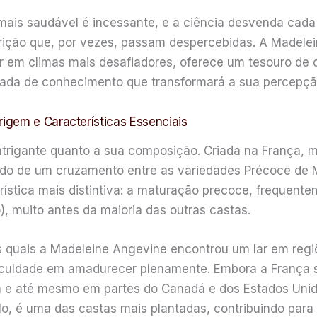
ais saudável é incessante, e a ciência desvenda cada 
trição que, por vezes, passam despercebidas. A Madele
ar em climas mais desafiadores, oferece um tesouro de
ada de conhecimento que transformará a sua percepção
igem e Características Essenciais
ntrigante quanto a sua composição. Criada na França, m
ultado de um cruzamento entre as variedades Précoce de
ística mais distintiva: a maturação precoce, frequentem
), muito antes da maioria das outras castas.
 quais a Madeleine Angevine encontrou um lar em regiõ
dificuldade em amadurecer plenamente. Embora a França 
a e até mesmo em partes do Canadá e dos Estados Unido
lo, é uma das castas mais plantadas, contribuindo par