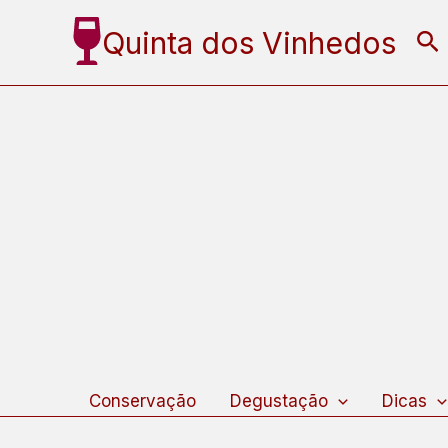
Ir
Quinta dos Vinhedos
Pe
para
o
conteúdo
Conservação
Degustação
Dicas