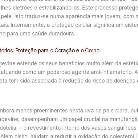
o-lhes eletrões e estabilizando-os. Este processo prote
a pele, isto traduz-se numa aparência mais jovem, com 
is. Internamente, a proteção celular significa um sis
eno para uma saúde duradoura.
tórios: Proteção para o Coração e o Corpo
gevine estende os seus benefícios muito além da estét
 e atuando como um poderoso agente anti-inflamatório
dieta tem sido associada à redução do risco de doenças 
mbora menos proeminentes nesta uva de pele clara, out
Angevine, desempenham um papel crucial na manutenção
otelial – o revestimento interno dos vasos sanguíneos
 Além disso, ajudam a reduzir a oxidação do colesterol 