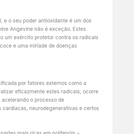
, e o seu poder antioxidante é um dos
leine Angevine não é exceção. Estes
 um exército protetor contra os radicais
recoce e uma miríade de doenças
ificada por fatores externos como a
lizar eficazmente estes radicais, ocorre
N, acelerando o processo de
 cardíacas, neurodegenerativas e certos
artes mais ricas em polifenóis –,