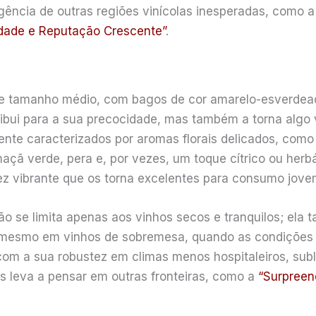
ência de outras regiões vinícolas inesperadas, como
idade e Reputação Crescente”
.
e tamanho médio, com bagos de cor amarelo-esverdead
ribui para a sua precocidade, mas também a torna algo v
ente caracterizados por aromas florais delicados, como 
çã verde, pera e, por vezes, um toque cítrico ou herbá
z vibrante que os torna excelentes para consumo jovem
o se limita apenas aos vinhos secos e tranquilos; ela 
 mesmo em vinhos de sobremesa, quando as condições
om a sua robustez em climas menos hospitaleiros, subli
 leva a pensar em outras fronteiras, como a
“Surpreen