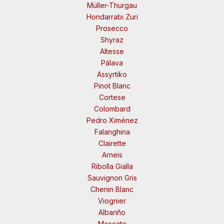
Müller-Thurgau
Hondarrabi Zuri
Prosecco
Shyraz
Altesse
Pálava
Assyrtiko
Pinot Blanc
Cortese
Colombard
Pedro Ximénez
Falanghina
Clairette
Arneis
Ribolla Gialla
Sauvignon Gris
Chenin Blanc
Viognier
Albariño
Moscato