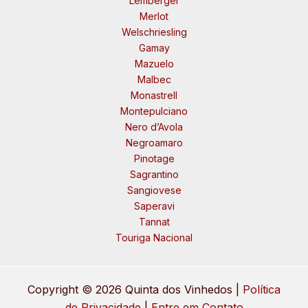
Lemberger
Merlot
Welschriesling
Gamay
Mazuelo
Malbec
Monastrell
Montepulciano
Nero d’Avola
Negroamaro
Pinotage
Sagrantino
Sangiovese
Saperavi
Tannat
Touriga Nacional
Copyright © 2026 Quinta dos Vinhedos |
Política
de Privacidade
|
Entre em Contato