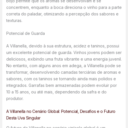
bojo permite que os aromas se desenvolvam e se
concentrem, enquanto a boca direciona o vinho para a parte
correta do paladar, otimizando a percepção dos sabores e
texturas.
Potencial de Guarda
A Villanella, devido à sua estrutura, acidez e taninos, possui
um excelente potencial de guarda. Vinhos jovens podem ser
deliciosos, exibindo uma fruta vibrante e uma energia juvenil.
No entanto, com alguns anos em adega, a Villanella pode se
transformar, desenvolvendo camadas terciárias de aromas e
sabores, com os taninos se tornando ainda mais polidos e
integrados. Garrafas bem armazenadas podem evoluir por
10 a 15 anos, ou até mais, dependendo da safra e do
produtor.
A Villanella no Cenário Global: Potencial, Desafios e o Futuro
Desta Uva Singular
O futuro da Villanella no cenário vinícola global é um