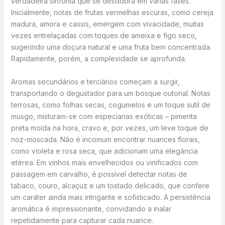
verdadeira sinfonia que se desdobra em várias fases.
Inicialmente, notas de frutas vermelhas escuras, como cereja
madura, amora e cassis, emergem com vivacidade, muitas
vezes entrelaçadas com toques de ameixa e figo seco,
sugerindo uma doçura natural e uma fruta bem concentrada.
Rapidamente, porém, a complexidade se aprofunda.
Aromas secundários e terciários começam a surgir,
transportando o degustador para um bosque outonal. Notas
terrosas, como folhas secas, cogumelos e um toque sutil de
musgo, misturam-se com especiarias exóticas – pimenta
preta moída na hora, cravo e, por vezes, um leve toque de
noz-moscada. Não é incomum encontrar nuances florais,
como violeta e rosa seca, que adicionam uma elegância
etérea. Em vinhos mais envelhecidos ou vinificados com
passagem em carvalho, é possível detectar notas de
tabaco, couro, alcaçuz e um tostado delicado, que confere
um caráter ainda mais intrigante e sofisticado. A persistência
aromática é impressionante, convidando a inalar
repetidamente para capturar cada nuance.