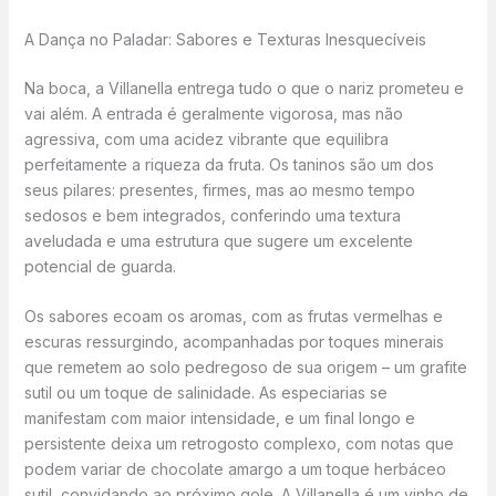
A Dança no Paladar: Sabores e Texturas Inesquecíveis
Na boca, a Villanella entrega tudo o que o nariz prometeu e
vai além. A entrada é geralmente vigorosa, mas não
agressiva, com uma acidez vibrante que equilibra
perfeitamente a riqueza da fruta. Os taninos são um dos
seus pilares: presentes, firmes, mas ao mesmo tempo
sedosos e bem integrados, conferindo uma textura
aveludada e uma estrutura que sugere um excelente
potencial de guarda.
Os sabores ecoam os aromas, com as frutas vermelhas e
escuras ressurgindo, acompanhadas por toques minerais
que remetem ao solo pedregoso de sua origem – um grafite
sutil ou um toque de salinidade. As especiarias se
manifestam com maior intensidade, e um final longo e
persistente deixa um retrogosto complexo, com notas que
podem variar de chocolate amargo a um toque herbáceo
sutil, convidando ao próximo gole. A Villanella é um vinho de