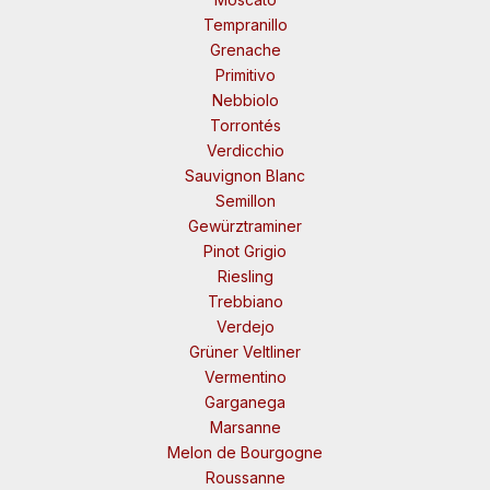
Tempranillo
Grenache
Primitivo
Nebbiolo
Torrontés
Verdicchio
Sauvignon Blanc
Semillon
Gewürztraminer
Pinot Grigio
Riesling
Trebbiano
Verdejo
Grüner Veltliner
Vermentino
Garganega
Marsanne
Melon de Bourgogne
Roussanne