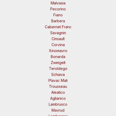
Malvasia
Pecorino
Fiano
Barbera
Cabernet Franc
Savagnin
Cinsault
Corvina
Xinomavro
Bonarda
Zweigelt
Teroldego
Schiava
Plavac Mali
Trousseau
Aleatico
Aglianico
Lambrusco
Mavrud