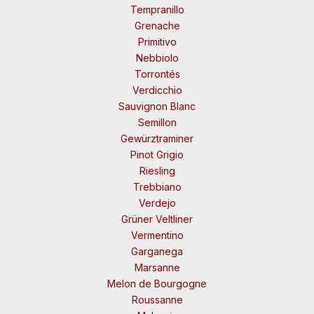
Tempranillo
Grenache
Primitivo
Nebbiolo
Torrontés
Verdicchio
Sauvignon Blanc
Semillon
Gewürztraminer
Pinot Grigio
Riesling
Trebbiano
Verdejo
Grüner Veltliner
Vermentino
Garganega
Marsanne
Melon de Bourgogne
Roussanne