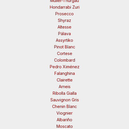
Müller-Thurgau
Hondarrabi Zuri
Prosecco
Shyraz
Altesse
Pálava
Assyrtiko
Pinot Blanc
Cortese
Colombard
Pedro Ximénez
Falanghina
Clairette
Arneis
Ribolla Gialla
Sauvignon Gris
Chenin Blanc
Viognier
Albariño
Moscato