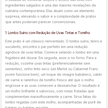
ingredientes salgados é uma das maiores revelações da
culinária contemporânea. Elas atuam como um elemento
surpresa, elevando o sabor e a complexidade de pratos
que antes poderiam parecer convencionais.
1. Lombo Suíno com Redução de Uvas Tintas e Tomilho
Este prato é um clássico reinventado. O lombo suíno, tenro e
suculento, encontra o par perfeito em uma redução
agridoce de uvas tintas. Comece selando o lombo em uma
frigideira até dourar. Em seguida, asse-o no forno. Para a
redução, cozinhe uvas tintas (preferencialmente sem
sementes), vinho tinto seco (um Merlot ou Cabernet Franc
jovem funciona bem), um toque de vinagre balsâmico, caldo
de carne e raminhos de tomilho fresco até que o molho
engrosse e as uvas comecem a desmanchar. O resultado é
um molho brilhante e saboroso, com notas frutadas que
complementam maravilhosamente a carne. Sirva fatias do
lombo regadas com este molho, acompanhadas de purê de
batatas ou batatas assadas.