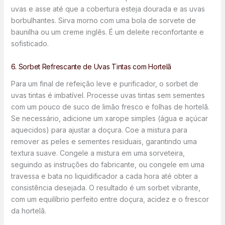
uvas e asse até que a cobertura esteja dourada e as uvas
borbulhantes. Sirva morno com uma bola de sorvete de
baunilha ou um creme inglês. É um deleite reconfortante e
sofisticado.
6. Sorbet Refrescante de Uvas Tintas com Hortelã
Para um final de refeição leve e purificador, o sorbet de
uvas tintas é imbatível. Processe uvas tintas sem sementes
com um pouco de suco de limão fresco e folhas de hortelã.
Se necessário, adicione um xarope simples (água e açúcar
aquecidos) para ajustar a doçura. Coe a mistura para
remover as peles e sementes residuais, garantindo uma
textura suave. Congele a mistura em uma sorveteira,
seguindo as instruções do fabricante, ou congele em uma
travessa e bata no liquidificador a cada hora até obter a
consistência desejada. O resultado é um sorbet vibrante,
com um equilíbrio perfeito entre doçura, acidez e o frescor
da hortelã.