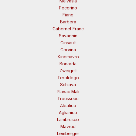
Malvasia
Pecorino
Fiano
Barbera
Cabernet Franc
Savagnin
Cinsault
Corvina
Xinomavro
Bonarda
Zweigelt
Teroldego
Schiava
Plavac Mali
Trousseau
Aleatico
Aglianico
Lambrusco
Mavrud
Lemberger