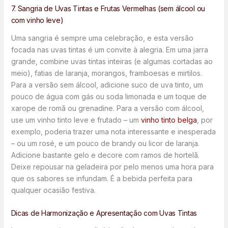
7. Sangria de Uvas Tintas e Frutas Vermelhas (sem álcool ou
com vinho leve)
Uma sangria é sempre uma celebração, e esta versão
focada nas uvas tintas é um convite à alegria. Em uma jarra
grande, combine uvas tintas inteiras (e algumas cortadas ao
meio), fatias de laranja, morangos, framboesas e mirtilos.
Para a versão sem álcool, adicione suco de uva tinto, um
pouco de água com gás ou soda limonada e um toque de
xarope de romã ou grenadine. Para a versão com álcool,
use um vinho tinto leve e frutado – um
vinho tinto belga
, por
exemplo, poderia trazer uma nota interessante e inesperada
– ou um rosé, e um pouco de brandy ou licor de laranja.
Adicione bastante gelo e decore com ramos de hortelã.
Deixe repousar na geladeira por pelo menos uma hora para
que os sabores se infundam. É a bebida perfeita para
qualquer ocasião festiva.
Dicas de Harmonização e Apresentação com Uvas Tintas