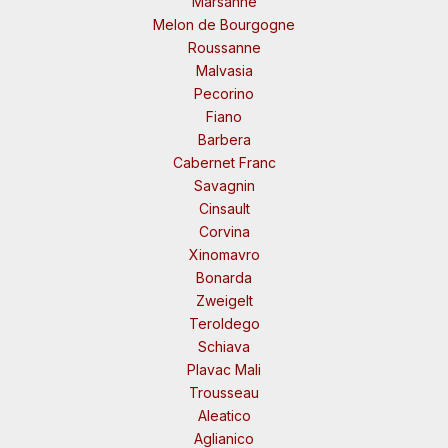
Marsanne
Melon de Bourgogne
Roussanne
Malvasia
Pecorino
Fiano
Barbera
Cabernet Franc
Savagnin
Cinsault
Corvina
Xinomavro
Bonarda
Zweigelt
Teroldego
Schiava
Plavac Mali
Trousseau
Aleatico
Aglianico