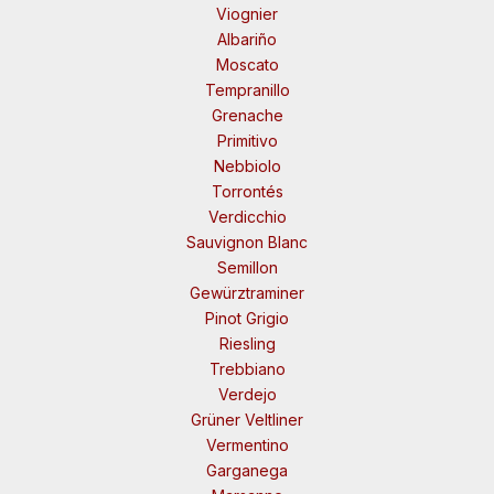
Viognier
Albariño
Moscato
Tempranillo
Grenache
Primitivo
Nebbiolo
Torrontés
Verdicchio
Sauvignon Blanc
Semillon
Gewürztraminer
Pinot Grigio
Riesling
Trebbiano
Verdejo
Grüner Veltliner
Vermentino
Garganega