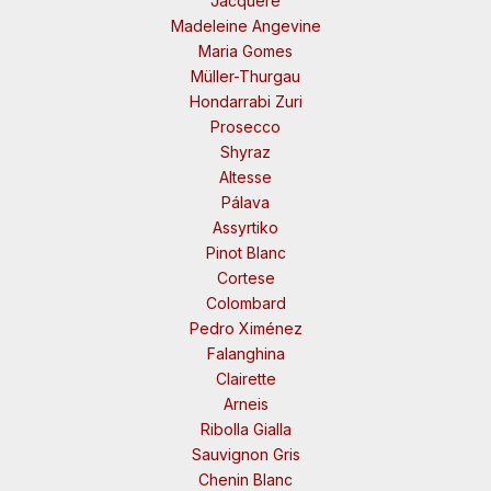
Jacquère
Madeleine Angevine
Maria Gomes
Müller-Thurgau
Hondarrabi Zuri
Prosecco
Shyraz
Altesse
Pálava
Assyrtiko
Pinot Blanc
Cortese
Colombard
Pedro Ximénez
Falanghina
Clairette
Arneis
Ribolla Gialla
Sauvignon Gris
Chenin Blanc