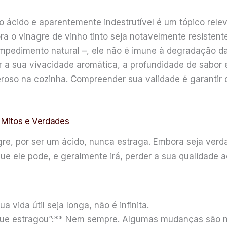
o ácido e aparentemente indestrutível é um tópico rele
ra o vinagre de vinho tinto seja notavelmente resisten
mpedimento natural –, ele não é imune à degradação d
 sua vivacidade aromática, a profundidade de sabor e
oso na cozinha. Compreender sua validade é garantir q
: Mitos e Verdades
gre, por ser um ácido, nunca estraga. Embora seja verda
ue ele pode, e geralmente irá, perder a sua qualidade 
 vida útil seja longa, não é infinita.
a que estragou”:** Nem sempre. Algumas mudanças são na