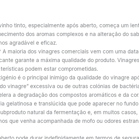
vinho tinto, especialmente após aberto, começa um len
uecimento dos aromas complexos e na alteração do sabo
os agradável e eficaz.
 A maioria dos vinagres comerciais vem com uma data 
bricante garante a máxima qualidade do produto. Vinag
terísticas podem estar comprometidas.
igénio é o principal inimigo da qualidade do vinagre ap
 vinagre” excessiva ou de outras colónias de bactérias,
elera a degradação dos compostos aromáticos e da cor
ia gelatinosa e translúcida que pode aparecer no fundo
subproduto natural da fermentação e, em muitos casos, 
enos que venha acompanhada de mofo ou odores estran
 aberto pode durar indefinidamente em termos de segura