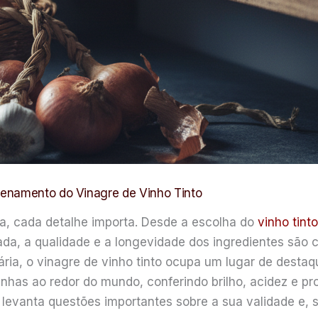
zenamento do Vinagre de Vinho Tinto
a, cada detalhe importa. Desde a escolha do
vinho tint
ada, a qualidade e a longevidade dos ingredientes são c
ária, o vinagre de vinho tinto ocupa um lugar de destaqu
nhas ao redor do mundo, conferindo brilho, acidez e pr
 levanta questões importantes sobre a sua validade e, 