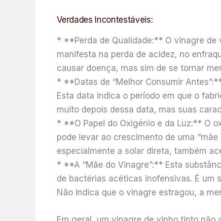
Verdades Incontestáveis:
* **Perda de Qualidade:** O vinagre de 
manifesta na perda de acidez, no enfraq
causar doença, mas sim de se tornar men
* **Datas de “Melhor Consumir Antes”:**
Esta data indica o período em que o fa
muito depois dessa data, mas suas carac
* **O Papel do Oxigénio e da Luz:** O ox
pode levar ao crescimento de uma “mãe do
especialmente a solar direta, também ac
* **A “Mãe do Vinagre”:** Esta substânc
de bactérias acéticas inofensivas. É um 
Não indica que o vinagre estragou, a m
Em geral, um vinagre de vinho tinto não