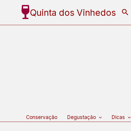
Ir
Quinta dos Vinhedos
Pe
para
o
conteúdo
Conservação
Degustação
Dicas