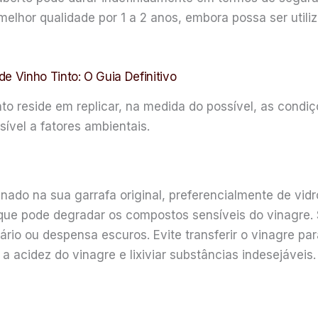
lhor qualidade por 1 a 2 anos, embora possa ser util
 Vinho Tinto: O Guia Definitivo
into reside em replicar, na medida do possível, as cond
ível a fatores ambientais.
nado na sua garrafa original, preferencialmente de vid
a, que pode degradar os compostos sensíveis do vinagre. S
io ou despensa escuros. Evite transferir o vinagre para
a acidez do vinagre e lixiviar substâncias indesejáveis.