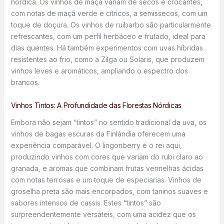
nórdica. Os vinhos de maçã variam de secos e crocantes,
com notas de maçã verde e cítricos, a semissecos, com um
toque de doçura. Os vinhos de ruibarbo são particularmente
refrescantes, com um perfil herbáceo e frutado, ideal para
dias quentes. Há também experimentos com uvas híbridas
resistentes ao frio, como a Zilga ou Solaris, que produzem
vinhos leves e aromáticos, ampliando o espectro dos
brancos.
Vinhos Tintos: A Profundidade das Florestas Nórdicas
Embora não sejam “tintos” no sentido tradicional da uva, os
vinhos de bagas escuras da Finlândia oferecem uma
experiência comparável. O lingonberry é o rei aqui,
produzindo vinhos com cores que variam do rubi claro ao
granada, e aromas que combinam frutas vermelhas ácidas
com notas terrosas e um toque de especiarias. Vinhos de
groselha preta são mais encorpados, com taninos suaves e
sabores intensos de cassis. Estes “tintos” são
surpreendentemente versáteis, com uma acidez que os