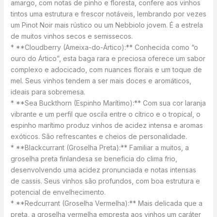
amargo, com notas de pinho e floresta, confere aos vinhos
tintos uma estrutura e frescor notáveis, lembrando por vezes
um Pinot Noir mais rústico ou um Nebbiolo jovem. É a estrela
de muitos vinhos secos e semissecos.
* **Cloudberry (Ameixa-do-Ártico):** Conhecida como “o
ouro do Ártico”, esta baga rara e preciosa oferece um sabor
complexo e adocicado, com nuances florais e um toque de
mel. Seus vinhos tendem a ser mais doces e aromáticos,
ideais para sobremesa.
* **Sea Buckthorn (Espinho Marítimo):** Com sua cor laranja
vibrante e um perfil que oscila entre o cítrico e o tropical, o
espinho marítimo produz vinhos de acidez intensa e aromas
exóticos. São refrescantes e cheios de personalidade.
* **Blackcurrant (Groselha Preta):** Familiar a muitos, a
groselha preta finlandesa se beneficia do clima frio,
desenvolvendo uma acidez pronunciada e notas intensas
de cassis. Seus vinhos são profundos, com boa estrutura e
potencial de envelhecimento.
* **Redcurrant (Groselha Vermelha):** Mais delicada que a
preta, a groselha vermelha empresta aos vinhos um caráter