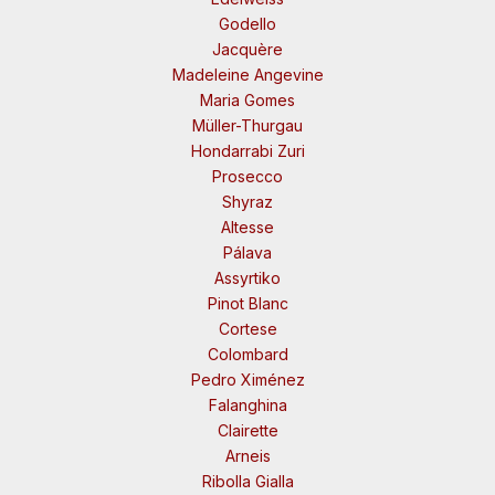
Godello
Jacquère
Madeleine Angevine
Maria Gomes
Müller-Thurgau
Hondarrabi Zuri
Prosecco
Shyraz
Altesse
Pálava
Assyrtiko
Pinot Blanc
Cortese
Colombard
Pedro Ximénez
Falanghina
Clairette
Arneis
Ribolla Gialla