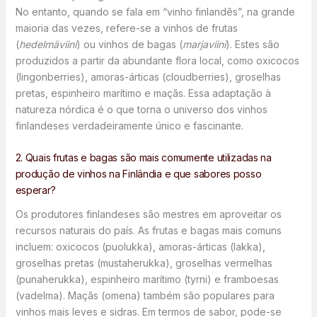
No entanto, quando se fala em “vinho finlandês”, na grande
maioria das vezes, refere-se a vinhos de frutas
(
hedelmäviini
) ou vinhos de bagas (
marjaviini
). Estes são
produzidos a partir da abundante flora local, como oxicocos
(lingonberries), amoras-árticas (cloudberries), groselhas
pretas, espinheiro marítimo e maçãs. Essa adaptação à
natureza nórdica é o que torna o universo dos vinhos
finlandeses verdadeiramente único e fascinante.
2. Quais frutas e bagas são mais comumente utilizadas na
produção de vinhos na Finlândia e que sabores posso
esperar?
Os produtores finlandeses são mestres em aproveitar os
recursos naturais do país. As frutas e bagas mais comuns
incluem: oxicocos (puolukka), amoras-árticas (lakka),
groselhas pretas (mustaherukka), groselhas vermelhas
(punaherukka), espinheiro marítimo (tyrni) e framboesas
(vadelma). Maçãs (omena) também são populares para
vinhos mais leves e sidras. Em termos de sabor, pode-se