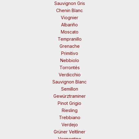
Sauvignon Gris
Chenin Blanc
Viognier
Albariño
Moscato
Tempranillo
Grenache
Primitivo
Nebbiolo
Torrontés
Verdicchio
Sauvignon Blanc
Semillon
Gewürztraminer
Pinot Grigio
Riesling
Trebbiano
Verdejo
Grüner Veltliner
Vermentino