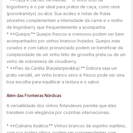
lingonberry é o par ideal para pratos de caça, como rena
(poronkäristys) ou alce. Sua acidez e notas de frutas
silvestres complementam a intensidade da carne e o molho
de lingonberry que frequentemente a acompanha.
* **Queijos:** Queijos frescos e cremosos podem ser bem
acompanhados por vinhos brancos frutados. Queijos mais
curados e com sabor pronunciado podem se beneficiar da
complexidade de um vinho tinto de groselha preta ou de um
vinho de sobremesa de cloudberry.
* **Pies da Carélia (Karjalanpiirakka):** Embora seja um
prato versátil, um vinho branco seco e fresco pode ser uma
boa escolha para equilibrar a textura e o sabor.
Além das Fronteiras Nórdicas
A versatilidade dos vinhos finlandeses permite que eles
transitem com elegância por cozinhas internacionais.
* **Culinária Asiática:** Vinhos brancos de espinho marítimo,
com sua acidez cítrica, podem ser surpreendentes com