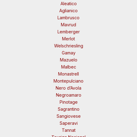
Aleatico
Aglianico
Lambrusco
Mavrud
Lemberger
Merlot
Welschriesling
Gamay
Mazuelo
Malbec
Monastrell
Montepulciano
Nero d’Avola
Negroamaro
Pinotage
Sagrantino
Sangiovese
Saperavi
Tannat