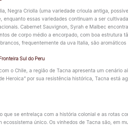
ia, Negra Criolla (uma variedade crioula antiga, possivel
 enquanto essas variedades continuam a ser cultivada
ionais. Cabernet Sauvignon, Syrah e Malbec encontra
intos de corpo médio a encorpado, com boa estrutura tâ
rancos, frequentemente da uva Italia, são aromáticos e 
Fronteira Sul do Peru
a com o Chile, a região de Tacna apresenta um cenário 
de Heroica” por sua resistência histórica, Tacna está 
o que se entrelaça com a história colonial e as rotas 
 um ecossistema único. Os vinhedos de Tacna são, em m