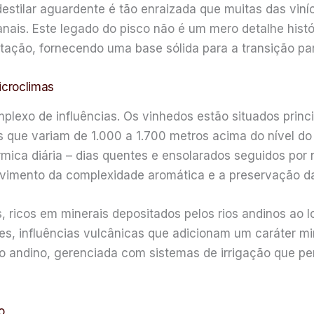
 destilar aguardente é tão enraizada que muitas das vi
nais. Este legado do pisco não é um mero detalhe histó
ntação, fornecendo uma base sólida para a transição pa
icroclimas
lexo de influências. Os vinhedos estão situados princi
s que variam de 1.000 a 1.700 metros acima do nível d
ica diária – dias quentes e ensolarados seguidos por n
lvimento da complexidade aromática e a preservação d
, ricos em minerais depositados pelos rios andinos ao 
s, influências vulcânicas que adicionam um caráter min
lo andino, gerenciada com sistemas de irrigação que pe
o