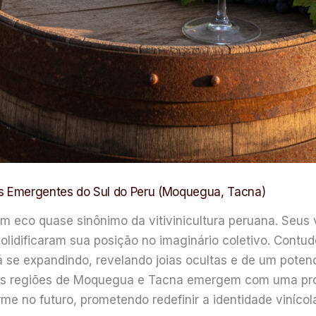
as Emergentes do Sul do Peru (Moquegua, Tacna)
 eco quase sinônimo da vitivinicultura peruana. Seus v
lidificaram sua posição no imaginário coletivo. Contudo
á se expandindo, revelando joias ocultas e de um poten
, as regiões de Moquegua e Tacna emergem com uma propo
rme no futuro, prometendo redefinir a identidade vinícol