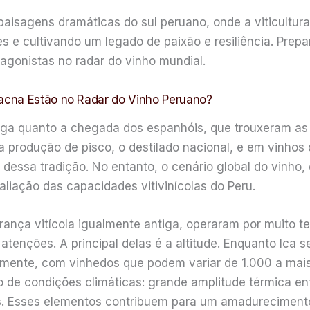
paisagens dramáticas do sul peruano, onde a viticultur
s e cultivando um legado de paixão e resiliência. Prep
gonistas no radar do vinho mundial.
acna Estão no Radar do Vinho Peruano?
ntiga quanto a chegada dos espanhóis, que trouxeram as 
 produção de pisco, o destilado nacional, e em vinhos 
ro dessa tradição. No entanto, o cenário global do vinh
aliação das capacidades vitivinícolas do Peru.
ça vitícola igualmente antiga, operaram por muito te
atenções. A principal delas é a altitude. Enquanto Ica s
nte, com vinhedos que podem variar de 1.000 a mais 
de condições climáticas: grande amplitude térmica entr
es. Esses elementos contribuem para um amadurecimento 