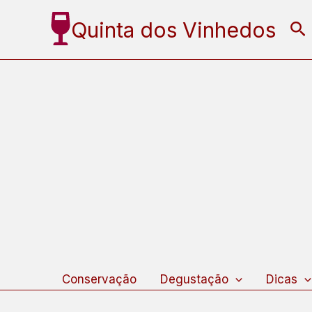
Ir
Quinta dos Vinhedos
Pe
para
o
conteúdo
Conservação
Degustação
Dicas