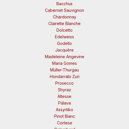
Bacchus
Cabernet Sauvignon
Chardonnay
Clairette Blanche
Dolcetto
Edelweiss
Godello
Jacquère
Madeleine Angevine
Maria Gomes
Müller-Thurgau
Hondarrabi Zuri
Prosecco
Shyraz
Altesse
Pálava
Assyrtiko
Pinot Blanc
Cortese