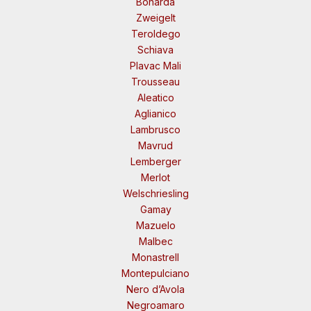
Bonarda
Zweigelt
Teroldego
Schiava
Plavac Mali
Trousseau
Aleatico
Aglianico
Lambrusco
Mavrud
Lemberger
Merlot
Welschriesling
Gamay
Mazuelo
Malbec
Monastrell
Montepulciano
Nero d’Avola
Negroamaro