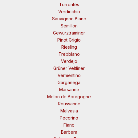
Torrontés
Verdicchio
Sauvignon Blanc
Semillon
Gewürztraminer
Pinot Grigio
Riesling
Trebbiano
Verdejo
Grüner Veltliner
Vermentino
Garganega
Marsanne
Melon de Bourgogne
Roussanne
Malvasia
Pecorino
Fiano
Barbera