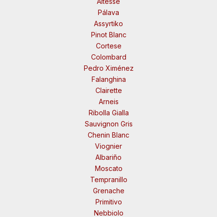
Altesse
Pálava
Assyrtiko
Pinot Blanc
Cortese
Colombard
Pedro Ximénez
Falanghina
Clairette
Arneis
Ribolla Gialla
Sauvignon Gris
Chenin Blanc
Viognier
Albariño
Moscato
Tempranillo
Grenache
Primitivo
Nebbiolo