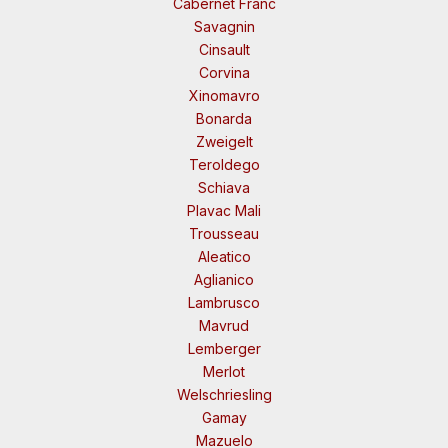
Cabernet Franc
Savagnin
Cinsault
Corvina
Xinomavro
Bonarda
Zweigelt
Teroldego
Schiava
Plavac Mali
Trousseau
Aleatico
Aglianico
Lambrusco
Mavrud
Lemberger
Merlot
Welschriesling
Gamay
Mazuelo