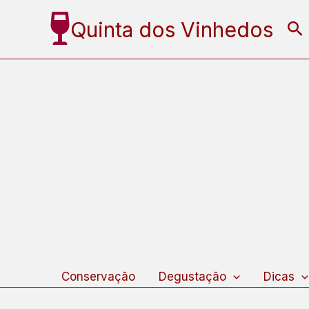
Ir
Quinta dos Vinhedos
Pe
para
o
conteúdo
Conservação
Degustação
Dicas