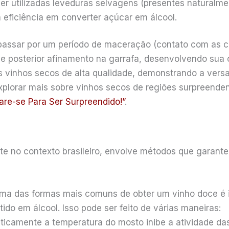
r utilizadas leveduras selvagens (presentes naturalme
a eficiência em converter açúcar em álcool.
assar por um período de maceração (contato com as ca
e posterior afinamento na garrafa, desenvolvendo sua
s vinhos secos de alta qualidade, demonstrando a versa
xplorar mais sobre vinhos secos de regiões surpreenden
are-se Para Ser Surpreendido!”
.
e no contexto brasileiro, envolve métodos que garante
a das formas mais comuns de obter um vinho doce é i
ido em álcool. Isso pode ser feito de várias maneiras:
ticamente a temperatura do mosto inibe a atividade das