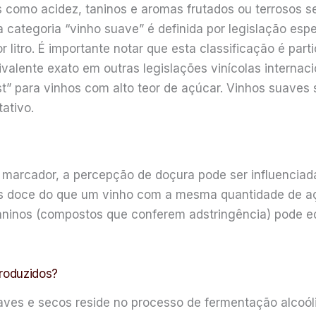
s como acidez, taninos e aromas frutados ou terrosos 
a categoria “vinho suave” é definida por legislação esp
 litro. É importante notar que esta classificação é par
uivalente exato em outras legislações vinícolas intern
est” para vinhos com alto teor de açúcar. Vinhos suave
ativo.
l
l marcador, a percepção de doçura pode ser influenciad
s doce do que um vinho com a mesma quantidade de aç
ninos (compostos que conferem adstringência) pode equ
roduzidos?
aves e secos reside no processo de fermentação alcoó