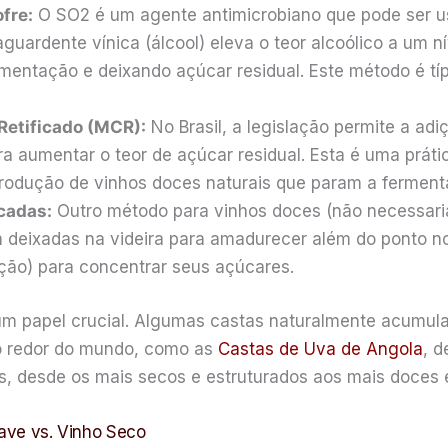
fre:
O SO2 é um agente antimicrobiano que pode ser u
guardente vínica (álcool) eleva o teor alcoólico a um
mentação e deixando açúcar residual. Este método é típ
Retificado (MCR):
No Brasil, a legislação permite a ad
a aumentar o teor de açúcar residual. Esta é uma práti
 produção de vinhos doces naturais que param a ferment
cadas:
Outro método para vinhos doces (não necessari
am deixadas na videira para amadurecer além do ponto n
ação) para concentrar seus açúcares.
papel crucial. Algumas castas naturalmente acumulam
ao redor do mundo, como as
Castas de Uva de Angola
, 
los, desde os mais secos e estruturados aos mais doces 
uave vs. Vinho Seco