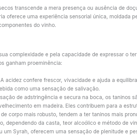
 secos transcende a mera presença ou ausência de doçu
oria oferece uma experiência sensorial única, moldada
 componentes do vinho.
sua complexidade e pela capacidade de expressar o terro
tos ganham proeminência:
A acidez confere frescor, vivacidade e ajuda a equilibra
cebida como uma sensação de salivação.
ação de adstringência e secura na boca, os taninos s
elhecimento em madeira. Eles contribuem para a estrut
de corpo mais robusto, tendem a ter taninos mais pron
o, dependendo da casta, teor alcoólico e método de vi
 um Syrah, oferecem uma sensação de plenitude e pes