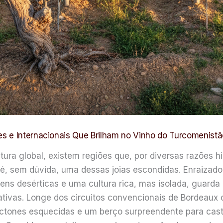
s e Internacionais Que Brilham no Vinho do Turcomenistã
tura global, existem regiões que, por diversas razões 
, sem dúvida, uma dessas joias escondidas. Enraizado 
ns desérticas e uma cultura rica, mas isolada, guarda 
ativas. Longe dos circuitos convencionais de Bordeaux
ctones esquecidas e um berço surpreendente para cast