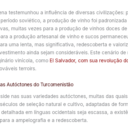
mena testemunhou a influência de diversas civilizações: 
 período soviético, a produção de vinho foi padronizad
vas, muitas vezes para a produção de vinhos doces de 
para a produção artesanal de vinho e sucos permaneceu
ra uma lenta, mas significativa, redescoberta e valoriz
nvestimento ainda sejam consideráveis. Este cenário de 
inário vinícola, como
El Salvador, com sua revolução d
váveis terroirs.
vas Autóctones do Turcomenistão
side nas suas variedades autóctones, muitas das quai
e séculos de seleção natural e cultivo, adaptadas de for
detalhada em línguas ocidentais seja escassa, a exist
para a ampelografia e a redescoberta.