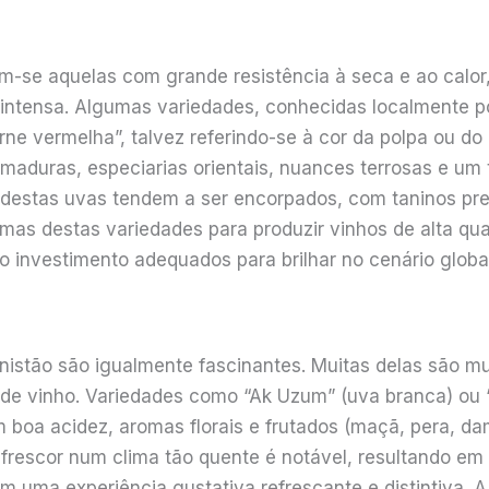
am-se aquelas com grande resistência à seca e ao cal
r intensa. Algumas variedades, conhecidas localmente
carne vermelha”, talvez referindo-se à cor da polpa ou 
aduras, especiarias orientais, nuances terrosas e um t
r destas uvas tendem a ser encorpados, com taninos pr
mas destas variedades para produzir vinhos de alta qua
investimento adequados para brilhar no cenário global
stão são igualmente fascinantes. Muitas delas são mul
de vinho. Variedades como “Ak Uzum” (uva branca) ou 
boa acidez, aromas florais e frutados (maçã, pera, da
 frescor num clima tão quente é notável, resultando e
 uma experiência gustativa refrescante e distintiva. A