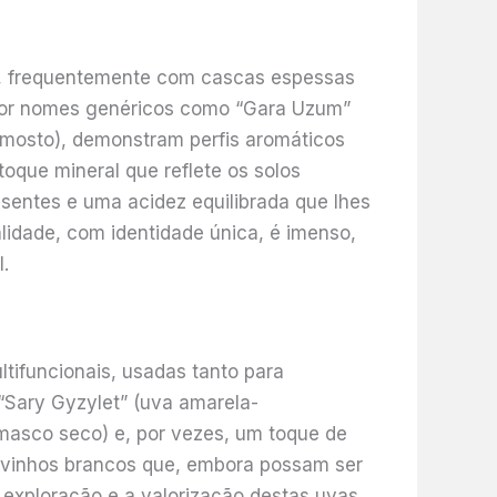
or, frequentemente com cascas espessas
 por nomes genéricos como “Gara Uzum”
do mosto), demonstram perfis aromáticos
oque mineral que reflete os solos
esentes e uma acidez equilibrada que lhes
lidade, com identidade única, é imenso,
.
tifuncionais, usadas tanto para
“Sary Gyzylet” (uva amarela-
masco seco) e, por vezes, um toque de
m vinhos brancos que, embora possam ser
 exploração e a valorização destas uvas