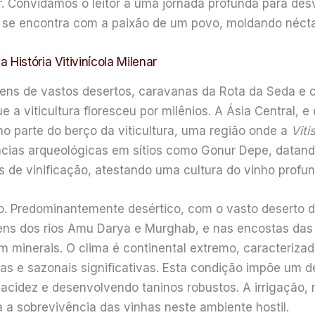
lar. Convidamos o leitor a uma jornada profunda para de
a se encontra com a paixão de um povo, moldando nécta
História Vitivinícola Milenar
s de vastos desertos, caravanas da Rota da Seda e ci
e a viticultura floresceu por milênios. A Ásia Central, e
o parte do berço da viticultura, uma região onde a
Viti
ências arqueológicas em sítios como Gonur Depe, datan
s de vinificação, atestando uma cultura do vinho profu
ado. Predominantemente desértico, com o vasto deserto 
rgens dos rios Amu Darya e Murghab, e nas encostas d
 minerais. O clima é continental extremo, caracteriza
nas e sazonais significativas. Esta condição impõe um
acidez e desenvolvendo taninos robustos. A irrigação,
a a sobrevivência das vinhas neste ambiente hostil.