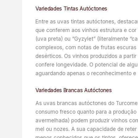
Variedades Tintas Autóctones
Entre as uvas tintas autóctones, destac
que conferem aos vinhos estrutura e co
(uva preta) ou “Gyzylet” (literalmente “
complexos, com notas de frutas escuras m
desérticos. Os vinhos produzidos a parti
confere longevidade. O potencial de algu
aguardando apenas o reconhecimento e o 
Variedades Brancas Autóctones
As uvas brancas autóctones do Turcomeni
consumo fresco quanto para a produção 
avermelhada) podem produzir vinhos com 
mel ou nozes. A sua capacidade de reter
menos conhecidos que os tintos, oferecem