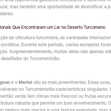
ral, mas também uma oportunidade de diversificar a p
adores.
cionais Que Encontraram um Lar no Deserto Turcomeno
ão da viticultura turcomena, as variedades internaci
 soviética. Durante este período, castas europeias fora
ção. Surpreendentemente, muitas delas não apenas so
r desafiador do Turcomenistão.
ignon
e o
Merlot
são as mais proeminentes. Estas uvas,
nvolveram no Turcomenistão características singulares
imentão verde (em climas mais frescos) ou frutas escur
strutura robusta que permite um bom envelhecimento. O
com taninos mais macios e uma textura aveludada, mas