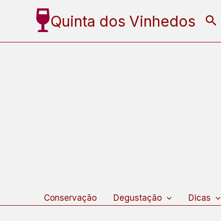
Ir
Quinta dos Vinhedos
Pe
para
o
conteúdo
Conservação
Degustação
Dicas