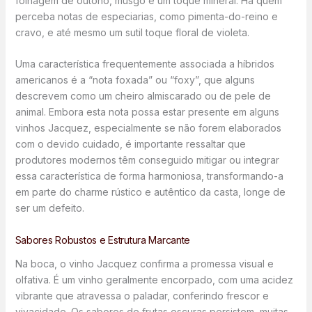
folhagem de outono, musgo e um toque mineral. Há quem
perceba notas de especiarias, como pimenta-do-reino e
cravo, e até mesmo um sutil toque floral de violeta.
Uma característica frequentemente associada a híbridos
americanos é a “nota foxada” ou “foxy”, que alguns
descrevem como um cheiro almiscarado ou de pele de
animal. Embora esta nota possa estar presente em alguns
vinhos Jacquez, especialmente se não forem elaborados
com o devido cuidado, é importante ressaltar que
produtores modernos têm conseguido mitigar ou integrar
essa característica de forma harmoniosa, transformando-a
em parte do charme rústico e autêntico da casta, longe de
ser um defeito.
Sabores Robustos e Estrutura Marcante
Na boca, o vinho Jacquez confirma a promessa visual e
olfativa. É um vinho geralmente encorpado, com uma acidez
vibrante que atravessa o paladar, conferindo frescor e
vivacidade. Os sabores de frutas escuras persistem, muitas