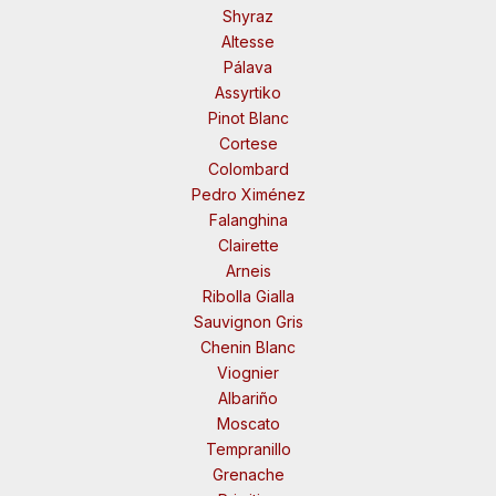
Shyraz
Altesse
Pálava
Assyrtiko
Pinot Blanc
Cortese
Colombard
Pedro Ximénez
Falanghina
Clairette
Arneis
Ribolla Gialla
Sauvignon Gris
Chenin Blanc
Viognier
Albariño
Moscato
Tempranillo
Grenache