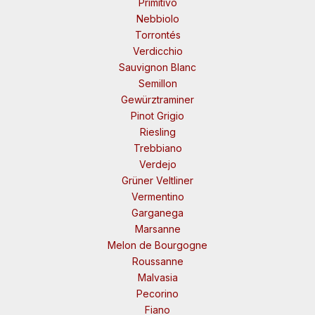
Primitivo
Nebbiolo
Torrontés
Verdicchio
Sauvignon Blanc
Semillon
Gewürztraminer
Pinot Grigio
Riesling
Trebbiano
Verdejo
Grüner Veltliner
Vermentino
Garganega
Marsanne
Melon de Bourgogne
Roussanne
Malvasia
Pecorino
Fiano