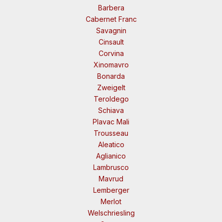
Barbera
Cabernet Franc
Savagnin
Cinsault
Corvina
Xinomavro
Bonarda
Zweigelt
Teroldego
Schiava
Plavac Mali
Trousseau
Aleatico
Aglianico
Lambrusco
Mavrud
Lemberger
Merlot
Welschriesling