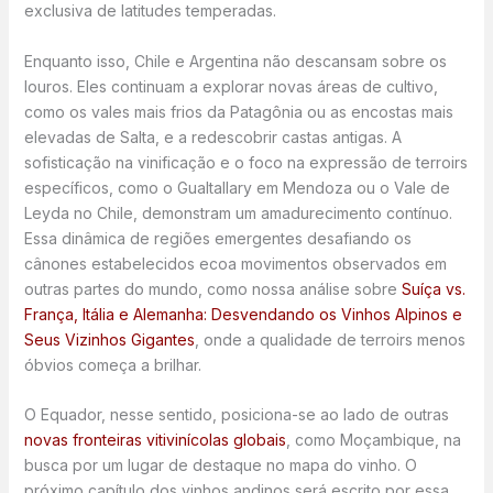
exclusiva de latitudes temperadas.
Enquanto isso, Chile e Argentina não descansam sobre os
louros. Eles continuam a explorar novas áreas de cultivo,
como os vales mais frios da Patagônia ou as encostas mais
elevadas de Salta, e a redescobrir castas antigas. A
sofisticação na vinificação e o foco na expressão de terroirs
específicos, como o Gualtallary em Mendoza ou o Vale de
Leyda no Chile, demonstram um amadurecimento contínuo.
Essa dinâmica de regiões emergentes desafiando os
cânones estabelecidos ecoa movimentos observados em
outras partes do mundo, como nossa análise sobre
Suíça vs.
França, Itália e Alemanha: Desvendando os Vinhos Alpinos e
Seus Vizinhos Gigantes
, onde a qualidade de terroirs menos
óbvios começa a brilhar.
O Equador, nesse sentido, posiciona-se ao lado de outras
novas fronteiras vitivinícolas globais
, como Moçambique, na
busca por um lugar de destaque no mapa do vinho. O
próximo capítulo dos vinhos andinos será escrito por essa