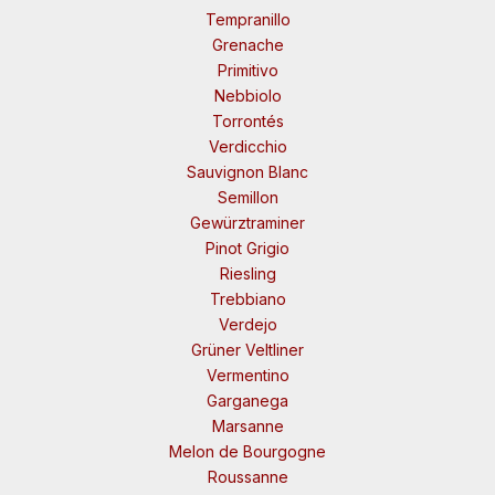
Tempranillo
Grenache
Primitivo
Nebbiolo
Torrontés
Verdicchio
Sauvignon Blanc
Semillon
Gewürztraminer
Pinot Grigio
Riesling
Trebbiano
Verdejo
Grüner Veltliner
Vermentino
Garganega
Marsanne
Melon de Bourgogne
Roussanne