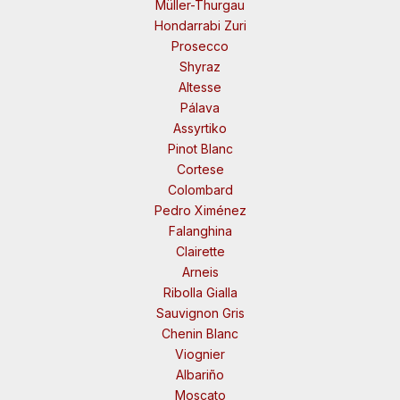
Müller-Thurgau
Hondarrabi Zuri
Prosecco
Shyraz
Altesse
Pálava
Assyrtiko
Pinot Blanc
Cortese
Colombard
Pedro Ximénez
Falanghina
Clairette
Arneis
Ribolla Gialla
Sauvignon Gris
Chenin Blanc
Viognier
Albariño
Moscato