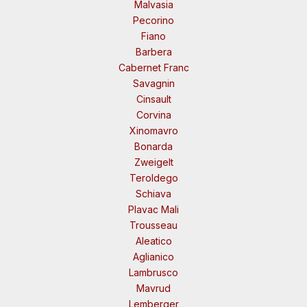
Malvasia
Pecorino
Fiano
Barbera
Cabernet Franc
Savagnin
Cinsault
Corvina
Xinomavro
Bonarda
Zweigelt
Teroldego
Schiava
Plavac Mali
Trousseau
Aleatico
Aglianico
Lambrusco
Mavrud
Lemberger