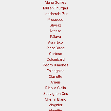
Maria Gomes
Müller-Thurgau
Hondarrabi Zuri
Prosecco
Shyraz
Altesse
Pálava
Assyrtiko
Pinot Blanc
Cortese
Colombard
Pedro Ximénez
Falanghina
Clairette
Arneis
Ribolla Gialla
Sauvignon Gris
Chenin Blanc
Viognier
Albariño