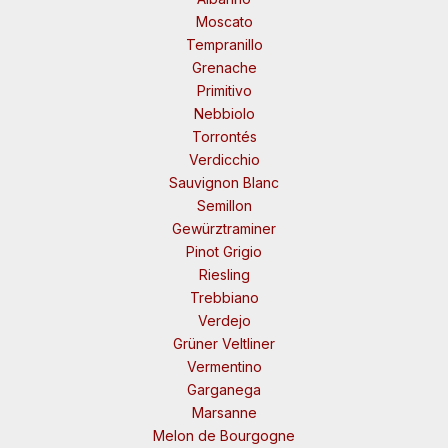
Moscato
Tempranillo
Grenache
Primitivo
Nebbiolo
Torrontés
Verdicchio
Sauvignon Blanc
Semillon
Gewürztraminer
Pinot Grigio
Riesling
Trebbiano
Verdejo
Grüner Veltliner
Vermentino
Garganega
Marsanne
Melon de Bourgogne