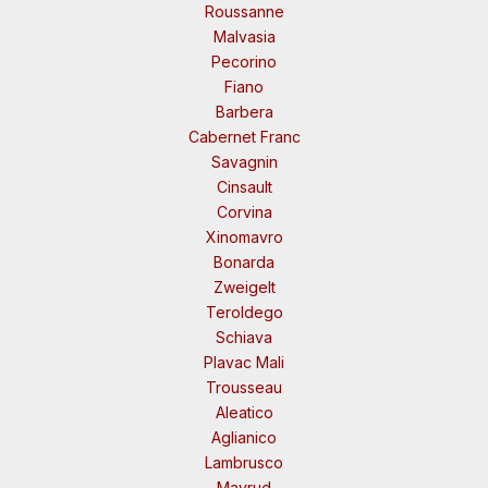
Roussanne
Malvasia
Pecorino
Fiano
Barbera
Cabernet Franc
Savagnin
Cinsault
Corvina
Xinomavro
Bonarda
Zweigelt
Teroldego
Schiava
Plavac Mali
Trousseau
Aleatico
Aglianico
Lambrusco
Mavrud