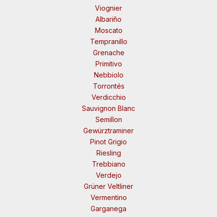
Viognier
Albariño
Moscato
Tempranillo
Grenache
Primitivo
Nebbiolo
Torrontés
Verdicchio
Sauvignon Blanc
Semillon
Gewürztraminer
Pinot Grigio
Riesling
Trebbiano
Verdejo
Grüner Veltliner
Vermentino
Garganega