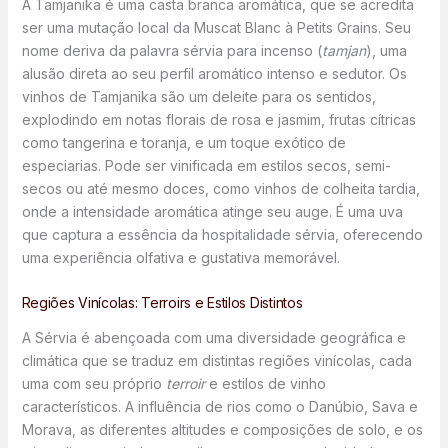
A Tamjanika é uma casta branca aromática, que se acredita
ser uma mutação local da Muscat Blanc à Petits Grains. Seu
nome deriva da palavra sérvia para incenso (
tamjan
), uma
alusão direta ao seu perfil aromático intenso e sedutor. Os
vinhos de Tamjanika são um deleite para os sentidos,
explodindo em notas florais de rosa e jasmim, frutas cítricas
como tangerina e toranja, e um toque exótico de
especiarias. Pode ser vinificada em estilos secos, semi-
secos ou até mesmo doces, como vinhos de colheita tardia,
onde a intensidade aromática atinge seu auge. É uma uva
que captura a essência da hospitalidade sérvia, oferecendo
uma experiência olfativa e gustativa memorável.
Regiões Vinícolas: Terroirs e Estilos Distintos
A Sérvia é abençoada com uma diversidade geográfica e
climática que se traduz em distintas regiões vinícolas, cada
uma com seu próprio
terroir
e estilos de vinho
característicos. A influência de rios como o Danúbio, Sava e
Morava, as diferentes altitudes e composições de solo, e os