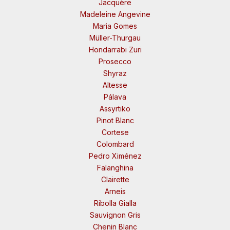
Jacquère
Madeleine Angevine
Maria Gomes
Müller-Thurgau
Hondarrabi Zuri
Prosecco
Shyraz
Altesse
Pálava
Assyrtiko
Pinot Blanc
Cortese
Colombard
Pedro Ximénez
Falanghina
Clairette
Arneis
Ribolla Gialla
Sauvignon Gris
Chenin Blanc