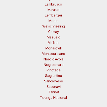
Lambrusco
Mavrud
Lemberger
Merlot
Welschriesling
Gamay
Mazuelo
Malbec
Monastrell
Montepulciano
Nero d’Avola
Negroamaro
Pinotage
Sagrantino
Sangiovese
Saperavi
Tannat
Touriga Nacional