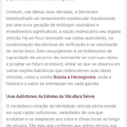
Contudo, nas últimas duas décadas, a Sérvia tem
testemunhado um renascimento espetacular. Impulsionada
por uma nova geração de enólogos visionários e
investimentos significativos, a nação redescobriu seu legado
vinícola. Há um foco renovado nas castas autóctones, na
modernização das técnicas de vinificação e na valorização
do
terroir
único. Este ressurgimento é um testemunho da
capacidade de um povo de reconectar-se com suas raízes
e projetar um futuro promissor, similar ao que se observa em
outras nações balcânicas que redescobrem suas raízes
vinícolas, como a vizinha
Bósnia e Herzegovina
, onde a
história e o sabor se entrelaçam em cada garrafa.
Uvas Autóctones: As Estrelas da Viticultura Sérvia
O verdadeiro coração da identidade vinícola sérvia reside
em suas castas autóctones, variedades de uva que
evoluíram e se adaptaram aos solos e climas locais ao longo
de séculos. São elas que conferem aos vinhos sérvios sua