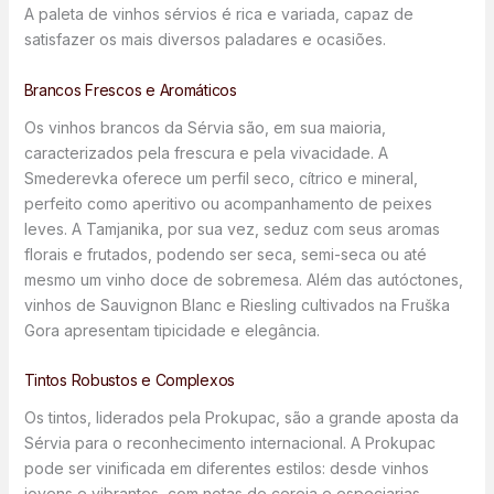
A paleta de vinhos sérvios é rica e variada, capaz de
satisfazer os mais diversos paladares e ocasiões.
Brancos Frescos e Aromáticos
Os vinhos brancos da Sérvia são, em sua maioria,
caracterizados pela frescura e pela vivacidade. A
Smederevka oferece um perfil seco, cítrico e mineral,
perfeito como aperitivo ou acompanhamento de peixes
leves. A Tamjanika, por sua vez, seduz com seus aromas
florais e frutados, podendo ser seca, semi-seca ou até
mesmo um vinho doce de sobremesa. Além das autóctones,
vinhos de Sauvignon Blanc e Riesling cultivados na Fruška
Gora apresentam tipicidade e elegância.
Tintos Robustos e Complexos
Os tintos, liderados pela Prokupac, são a grande aposta da
Sérvia para o reconhecimento internacional. A Prokupac
pode ser vinificada em diferentes estilos: desde vinhos
jovens e vibrantes, com notas de cereja e especiarias,