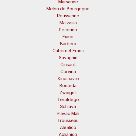
Marsanne
Melon de Bourgogne
Roussanne
Malvasia
Pecorino
Fiano
Barbera
Cabernet Franc
Savagnin
Cinsault
Corvina
Xinomavro
Bonarda
Zweigelt
Teroldego
Schiava
Plavac Mali
Trousseau
Aleatico
Aglianico