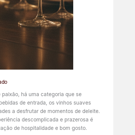
ado
 e paixão, há uma categoria que se
bebidas de entrada, os vinhos suaves
ades a desfrutar de momentos de deleite.
periência descomplicada e prazerosa é
ração de hospitalidade e bom gosto.