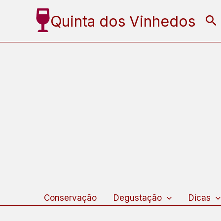
Ir
Quinta dos Vinhedos
Pe
para
o
conteúdo
Conservação
Degustação
Dicas