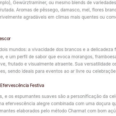
mplo), Gewürztraminer, ou mesmo blends de variedades 
 frutada. Aromas de pêssego, damasco, mel, flores bran
ncrivelmente agradáveis em climas mais quentes ou com
rescor
ois mundos: a vivacidade dos brancos e a delicadeza f
nte, e um perfil de sabor que evoca morangos, framboesa
ve, frutado e visualmente atraente. Sua versatilidade 
s, sendo ideais para eventos ao ar livre ou celebraçõe
Efervescência Festiva
, e os espumantes suaves são a personificação da ce
a efervescência alegre combinada com uma doçura que 
mantes elaborados pelo método Charmat com bom açúca