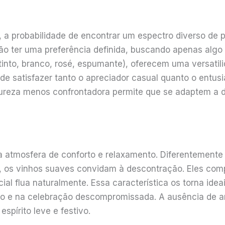
a probabilidade de encontrar um espectro diverso de pr
ão ter uma preferência definida, buscando apenas algo 
into, branco, rosé, espumante), oferecem uma versatil
e satisfazer tanto o apreciador casual quanto o entus
tureza menos confrontadora permite que se adaptem a d
 atmosfera de conforto e relaxamento. Diferentemente
os vinhos suaves convidam à descontração. Eles com
ial flua naturalmente. Essa característica os torna ide
unto e na celebração descompromissada. A ausência de 
spírito leve e festivo.