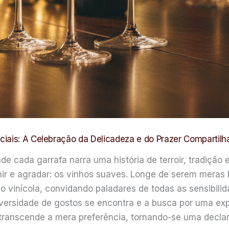
ciais: A Celebração da Delicadeza e do Prazer Compartilh
de cada garrafa narra uma história de terroir, tradição
ir e agradar: os vinhos suaves. Longe de serem meras 
 vinícola, convidando paladares de todas as sensibilid
iversidade de gostos se encontra e a busca por uma ex
 transcende a mera preferência, tornando-se uma decla