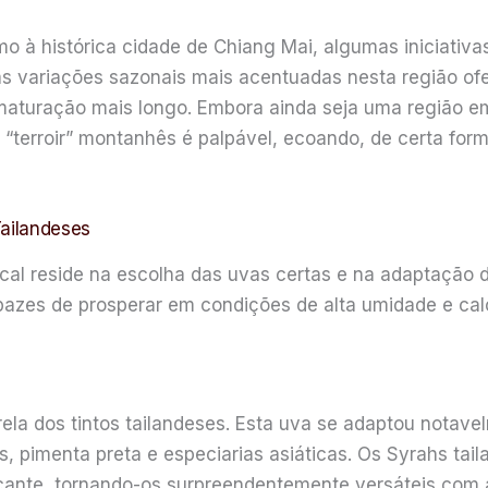
o à histórica cidade de Chiang Mai, algumas iniciativa
 as variações sazonais mais acentuadas nesta região of
 maturação mais longo. Embora ainda seja uma região 
o “terroir” montanhês é palpável, ecoando, de certa for
Tailandeses
ical reside na escolha das uvas certas e na adaptação d
pazes de prosperar em condições de alta umidade e calo
rela dos tintos tailandeses. Esta uva se adaptou notav
 pimenta preta e especiarias asiáticas. Os Syrahs tai
ante, tornando-os surpreendentemente versáteis com a 