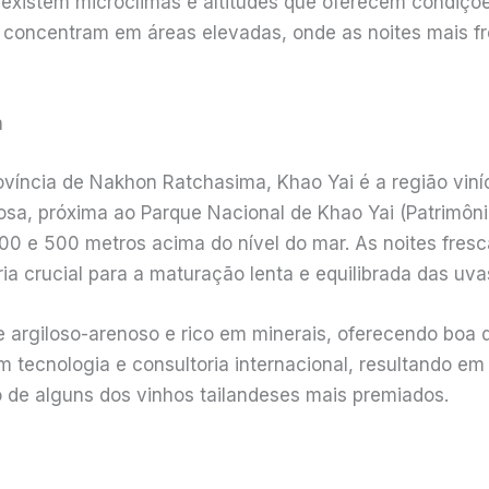
, existem microclimas e altitudes que oferecem condiçõe
 se concentram em áreas elevadas, onde as noites mais f
a
ovíncia de Nakhon Ratchasima, Khao Yai é a região vin
sa, próxima ao Parque Nacional de Khao Yai (Patrimôn
300 e 500 metros acima do nível do mar. As noites fres
a crucial para a maturação lenta e equilibrada das uva
argiloso-arenoso e rico em minerais, oferecendo boa d
m tecnologia e consultoria internacional, resultando 
o de alguns dos vinhos tailandeses mais premiados.