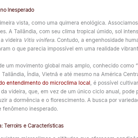
eno Inesperado
primeira vista, como uma quimera enológica. Associamos 
es. A Tailândia, com seu clima tropical úmido, sol inte
 a videira
Vitis vinifera
. Contudo, a engenhosidade human
ram o que parecia impossível em uma realidade vibrant
e de um movimento global mais amplo, conhecido como “
a Tailândia, Índia, Vietnã e até mesmo na América Cent
do entendimento do microclima local
, é possível cultiva
 da videira, que, em vez de um único ciclo anual, pode p
uzir a dormência e o florescimento. A busca por varied
te fenômeno inesperado.
: Terroirs e Características