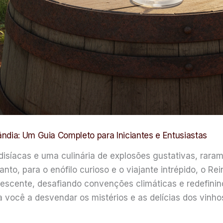
ndia: Um Guia Completo para Iniciantes e Entusiastas
aradisíacas e uma culinária de explosões gustativas, ra
nto, para o enófilo curioso e o viajante intrépido, o R
rescente, desafiando convenções climáticas e redefinind
a você a desvendar os mistérios e as delícias dos vinh