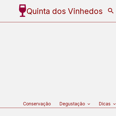
Ir
Quinta dos Vinhedos
Pe
para
o
conteúdo
Conservação
Degustação
Dicas