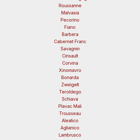
Roussanne
Malvasia
Pecorino
Fiano
Barbera
Cabernet Franc
Savagnin
Cinsault
Corvina
Xinomavro
Bonarda
Zweigelt
Teroldego
Schiava
Plavac Mali
Trousseau
Aleatico
Aglianico
Lambrusco