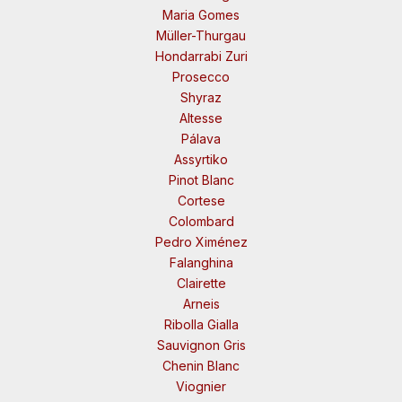
Maria Gomes
Müller-Thurgau
Hondarrabi Zuri
Prosecco
Shyraz
Altesse
Pálava
Assyrtiko
Pinot Blanc
Cortese
Colombard
Pedro Ximénez
Falanghina
Clairette
Arneis
Ribolla Gialla
Sauvignon Gris
Chenin Blanc
Viognier