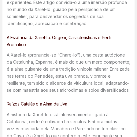
experientes. Este artigo convida-o a uma imersão profunda
no mundo da Xarel-lo, guiado pela perspicácia de um
sommelier, para desvendar os segredos de sua
identificação, apreciação e celebração.
A Essência da Xarel-lo: Origem, Características e Perfil
Aromático
A Xarel-lo (pronuncia-se “Chare-lo”), uma casta autóctone
da Catalunha, Espanha, é mais do que um mero componente;
é a alma pulsante de uma tradição vinícola milenar. Enraizada
nas terras do Penedès, esta uva branca, vibrante e
resiliente, tem sido o alicerce da viticultura local, adaptando-
se com maestria aos seus microclimas e solos diversificados.
Raízes Catalãs e a Alma da Uva
A história da Xarel-lo está intrinsecamente ligada à
Catalunha, onde é cultivada há séculos. Embora muitas
vezes ofuscada pela Macabeo e Parellada no trio clássico
do Cava, é a Xarel-lo que confere a este espumante sua