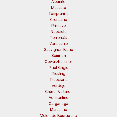
Albariño
Moscato
Tempranillo
Grenache
Primitivo
Nebbiolo
Torrontés
Verdicchio
Sauvignon Blanc
Semillon
Gewürztraminer
Pinot Grigio
Riesling
Trebbiano
Verdejo
Grüner Veltliner
Vermentino
Garganega
Marsanne
Melon de Bourgogne