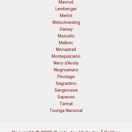
Mavrud
Lemberger
Merlot
Welschriesling
Gamay
Mazuelo
Malbec
Monastrell
Montepulciano
Nero d’Avola
Negroamaro
Pinotage
Sagrantino
Sangiovese
Saperavi
Tannat
Touriga Nacional