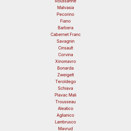
Roussanne
Malvasia
Pecorino
Fiano
Barbera
Cabernet Franc
Savagnin
Cinsault
Corvina
Xinomavro
Bonarda
Zweigelt
Teroldego
Schiava
Plavac Mali
Trousseau
Aleatico
Aglianico
Lambrusco
Mavrud