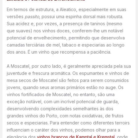
Em termos de estrutura, a Aleatico, especialmente em suas
versões
passito
, possui uma espinha dorsal mais robusta.
Sua acidez e, por vezes, a presença de taninos (mesmo
que suaves) nos vinhos doces, conferem-lhe um notável
potencial de envelhecimento, permitindo que desenvolva
camadas terciárias de mel, tabaco e especiarias ao longo
dos anos. É um vinho que recompensa a paciência.
A Moscatel, por outro lado, é geralmente apreciada pela sua
juventude e frescura aromática. Os espumantes e vinhos de
mesa secos de Moscatel são feitos para serem consumidos
jovens, quando seus aromas primários estão no auge. Os
vinhos fortificados de Moscatel, no entanto, são uma
exceção notável, com um incrível potencial de guarda,
desenvolvendo complexidades semelhantes às dos
grandes vinhos do Porto, com notas oxidativas, de frutos
secos e especiarias. Para entender como diferentes terroirs
influenciam o caráter dos vinhos, podemos olhar para a
elegância dos
vinhos brancos de Kamptal e Kremstal
, onde