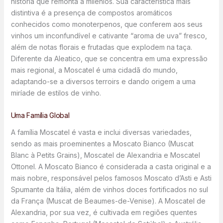
história que remonta a milênios. Sua característica mais
distintiva é a presença de compostos aromáticos
conhecidos como monoterpenos, que conferem aos seus
vinhos um inconfundível e cativante “aroma de uva” fresco,
além de notas florais e frutadas que explodem na taça.
Diferente da Aleatico, que se concentra em uma expressão
mais regional, a Moscatel é uma cidadã do mundo,
adaptando-se a diversos terroirs e dando origem a uma
miríade de estilos de vinho.
Uma Família Global
A família Moscatel é vasta e inclui diversas variedades,
sendo as mais proeminentes a Moscato Bianco (Muscat
Blanc à Petits Grains), Moscatel de Alexandria e Moscatel
Ottonel. A Moscato Bianco é considerada a casta original e a
mais nobre, responsável pelos famosos Moscato d’Asti e Asti
Spumante da Itália, além de vinhos doces fortificados no sul
da França (Muscat de Beaumes-de-Venise). A Moscatel de
Alexandria, por sua vez, é cultivada em regiões quentes