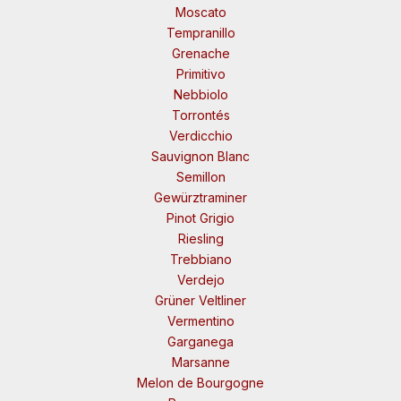
Moscato
Tempranillo
Grenache
Primitivo
Nebbiolo
Torrontés
Verdicchio
Sauvignon Blanc
Semillon
Gewürztraminer
Pinot Grigio
Riesling
Trebbiano
Verdejo
Grüner Veltliner
Vermentino
Garganega
Marsanne
Melon de Bourgogne