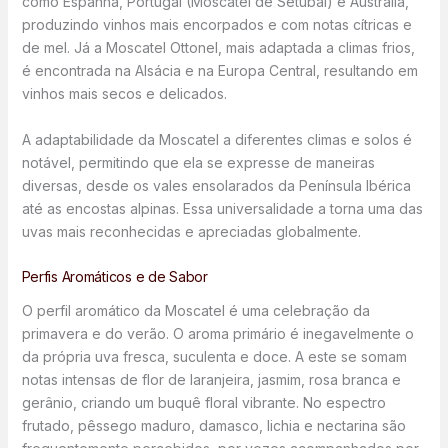
como Espanha, Portugal (Moscatel de Setúbal) e Austrália,
produzindo vinhos mais encorpados e com notas cítricas e
de mel. Já a Moscatel Ottonel, mais adaptada a climas frios,
é encontrada na Alsácia e na Europa Central, resultando em
vinhos mais secos e delicados.
A adaptabilidade da Moscatel a diferentes climas e solos é
notável, permitindo que ela se expresse de maneiras
diversas, desde os vales ensolarados da Península Ibérica
até as encostas alpinas. Essa universalidade a torna uma das
uvas mais reconhecidas e apreciadas globalmente.
Perfis Aromáticos e de Sabor
O perfil aromático da Moscatel é uma celebração da
primavera e do verão. O aroma primário é inegavelmente o
da própria uva fresca, suculenta e doce. A este se somam
notas intensas de flor de laranjeira, jasmim, rosa branca e
gerânio, criando um buquê floral vibrante. No espectro
frutado, pêssego maduro, damasco, lichia e nectarina são