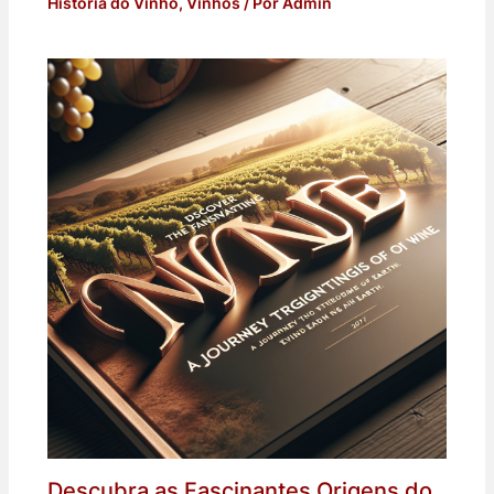
História do Vinho
,
Vinhos
/ Por
Admin
Descubra as Fascinantes Origens do