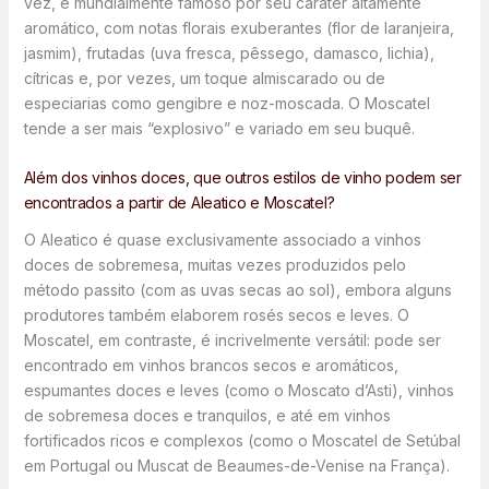
vez, é mundialmente famoso por seu caráter altamente
aromático, com notas florais exuberantes (flor de laranjeira,
jasmim), frutadas (uva fresca, pêssego, damasco, lichia),
cítricas e, por vezes, um toque almiscarado ou de
especiarias como gengibre e noz-moscada. O Moscatel
tende a ser mais “explosivo” e variado em seu buquê.
Além dos vinhos doces, que outros estilos de vinho podem ser
encontrados a partir de Aleatico e Moscatel?
O Aleatico é quase exclusivamente associado a vinhos
doces de sobremesa, muitas vezes produzidos pelo
método passito (com as uvas secas ao sol), embora alguns
produtores também elaborem rosés secos e leves. O
Moscatel, em contraste, é incrivelmente versátil: pode ser
encontrado em vinhos brancos secos e aromáticos,
espumantes doces e leves (como o Moscato d’Asti), vinhos
de sobremesa doces e tranquilos, e até em vinhos
fortificados ricos e complexos (como o Moscatel de Setúbal
em Portugal ou Muscat de Beaumes-de-Venise na França).