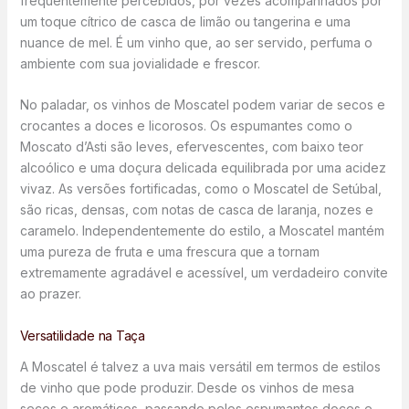
frequentemente percebidos, por vezes acompanhados por
um toque cítrico de casca de limão ou tangerina e uma
nuance de mel. É um vinho que, ao ser servido, perfuma o
ambiente com sua jovialidade e frescor.
No paladar, os vinhos de Moscatel podem variar de secos e
crocantes a doces e licorosos. Os espumantes como o
Moscato d’Asti são leves, efervescentes, com baixo teor
alcoólico e uma doçura delicada equilibrada por uma acidez
vivaz. As versões fortificadas, como o Moscatel de Setúbal,
são ricas, densas, com notas de casca de laranja, nozes e
caramelo. Independentemente do estilo, a Moscatel mantém
uma pureza de fruta e uma frescura que a tornam
extremamente agradável e acessível, um verdadeiro convite
ao prazer.
Versatilidade na Taça
A Moscatel é talvez a uva mais versátil em termos de estilos
de vinho que pode produzir. Desde os vinhos de mesa
secos e aromáticos, passando pelos espumantes doces e