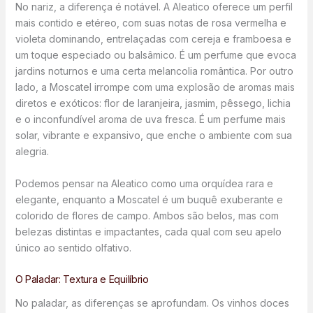
No nariz, a diferença é notável. A Aleatico oferece um perfil
mais contido e etéreo, com suas notas de rosa vermelha e
violeta dominando, entrelaçadas com cereja e framboesa e
um toque especiado ou balsâmico. É um perfume que evoca
jardins noturnos e uma certa melancolia romântica. Por outro
lado, a Moscatel irrompe com uma explosão de aromas mais
diretos e exóticos: flor de laranjeira, jasmim, pêssego, lichia
e o inconfundível aroma de uva fresca. É um perfume mais
solar, vibrante e expansivo, que enche o ambiente com sua
alegria.
Podemos pensar na Aleatico como uma orquídea rara e
elegante, enquanto a Moscatel é um buquê exuberante e
colorido de flores de campo. Ambos são belos, mas com
belezas distintas e impactantes, cada qual com seu apelo
único ao sentido olfativo.
O Paladar: Textura e Equilíbrio
No paladar, as diferenças se aprofundam. Os vinhos doces