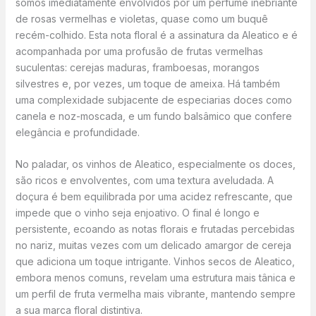
somos imediatamente envolvidos por um perfume inebriante
de rosas vermelhas e violetas, quase como um buquê
recém-colhido. Esta nota floral é a assinatura da Aleatico e é
acompanhada por uma profusão de frutas vermelhas
suculentas: cerejas maduras, framboesas, morangos
silvestres e, por vezes, um toque de ameixa. Há também
uma complexidade subjacente de especiarias doces como
canela e noz-moscada, e um fundo balsâmico que confere
elegância e profundidade.
No paladar, os vinhos de Aleatico, especialmente os doces,
são ricos e envolventes, com uma textura aveludada. A
doçura é bem equilibrada por uma acidez refrescante, que
impede que o vinho seja enjoativo. O final é longo e
persistente, ecoando as notas florais e frutadas percebidas
no nariz, muitas vezes com um delicado amargor de cereja
que adiciona um toque intrigante. Vinhos secos de Aleatico,
embora menos comuns, revelam uma estrutura mais tânica e
um perfil de fruta vermelha mais vibrante, mantendo sempre
a sua marca floral distintiva.