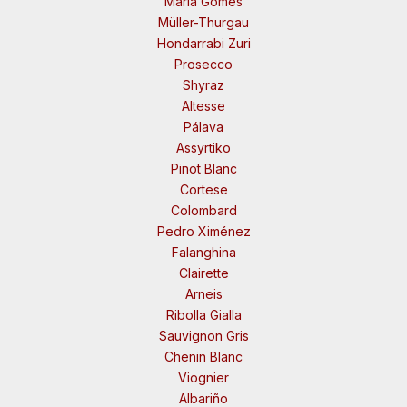
Maria Gomes
Müller-Thurgau
Hondarrabi Zuri
Prosecco
Shyraz
Altesse
Pálava
Assyrtiko
Pinot Blanc
Cortese
Colombard
Pedro Ximénez
Falanghina
Clairette
Arneis
Ribolla Gialla
Sauvignon Gris
Chenin Blanc
Viognier
Albariño