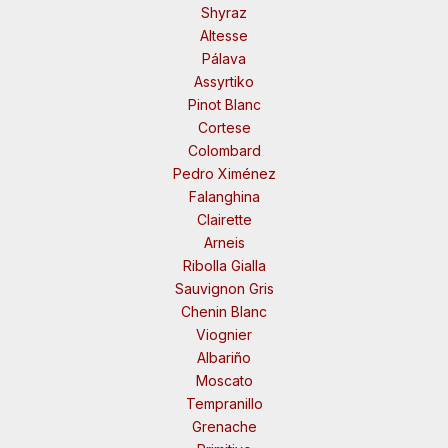
Shyraz
Altesse
Pálava
Assyrtiko
Pinot Blanc
Cortese
Colombard
Pedro Ximénez
Falanghina
Clairette
Arneis
Ribolla Gialla
Sauvignon Gris
Chenin Blanc
Viognier
Albariño
Moscato
Tempranillo
Grenache