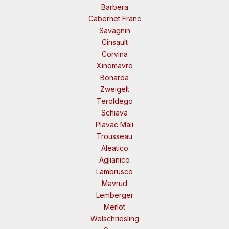
Barbera
Cabernet Franc
Savagnin
Cinsault
Corvina
Xinomavro
Bonarda
Zweigelt
Teroldego
Schiava
Plavac Mali
Trousseau
Aleatico
Aglianico
Lambrusco
Mavrud
Lemberger
Merlot
Welschriesling