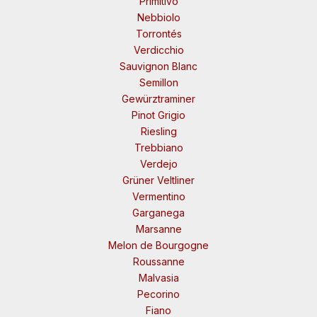
Primitivo
Nebbiolo
Torrontés
Verdicchio
Sauvignon Blanc
Semillon
Gewürztraminer
Pinot Grigio
Riesling
Trebbiano
Verdejo
Grüner Veltliner
Vermentino
Garganega
Marsanne
Melon de Bourgogne
Roussanne
Malvasia
Pecorino
Fiano