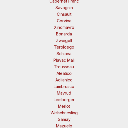
Cabernet Franc
Savagnin
Cinsault
Corvina
Xinomavro
Bonarda
Zweigelt
Teroldego
Schiava
Plavac Mali
Trousseau
Aleatico
Aglianico
Lambrusco
Mavrud
Lemberger
Merlot
Welschriesling
Gamay
Mazuelo