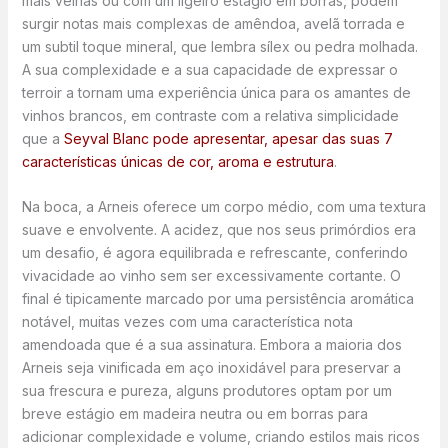
mais velhas ou com um ligeiro estágio em borras, podem
surgir notas mais complexas de amêndoa, avelã torrada e
um subtil toque mineral, que lembra sílex ou pedra molhada.
A sua complexidade e a sua capacidade de expressar o
terroir a tornam uma experiência única para os amantes de
vinhos brancos, em contraste com a relativa simplicidade
que a
Seyval Blanc pode apresentar, apesar das suas 7
características únicas de cor, aroma e estrutura
.
Na boca, a Arneis oferece um corpo médio, com uma textura
suave e envolvente. A acidez, que nos seus primórdios era
um desafio, é agora equilibrada e refrescante, conferindo
vivacidade ao vinho sem ser excessivamente cortante. O
final é tipicamente marcado por uma persistência aromática
notável, muitas vezes com uma característica nota
amendoada que é a sua assinatura. Embora a maioria dos
Arneis seja vinificada em aço inoxidável para preservar a
sua frescura e pureza, alguns produtores optam por um
breve estágio em madeira neutra ou em borras para
adicionar complexidade e volume, criando estilos mais ricos