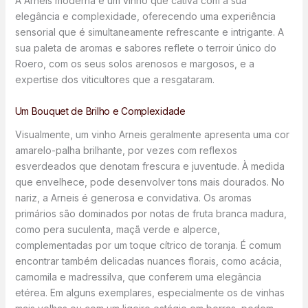
A Arneis moderna é um vinho que cativa com a sua
elegância e complexidade, oferecendo uma experiência
sensorial que é simultaneamente refrescante e intrigante. A
sua paleta de aromas e sabores reflete o terroir único do
Roero, com os seus solos arenosos e margosos, e a
expertise dos viticultores que a resgataram.
Um Bouquet de Brilho e Complexidade
Visualmente, um vinho Arneis geralmente apresenta uma cor
amarelo-palha brilhante, por vezes com reflexos
esverdeados que denotam frescura e juventude. À medida
que envelhece, pode desenvolver tons mais dourados. No
nariz, a Arneis é generosa e convidativa. Os aromas
primários são dominados por notas de fruta branca madura,
como pera suculenta, maçã verde e alperce,
complementadas por um toque cítrico de toranja. É comum
encontrar também delicadas nuances florais, como acácia,
camomila e madressilva, que conferem uma elegância
etérea. Em alguns exemplares, especialmente os de vinhas