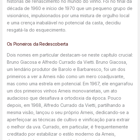
histórias de renascimento no mundo do vinho. Foi no final da
década de 1960 e início de 1970 que um pequeno grupo de
visionários, impulsionados por uma mistura de orgulho local
e uma crença inabalável no potencial da casta, decidiu
resgatá-la do esquecimento.
Os Pioneiros da Redescoberta
Dois nomes em particular destacam-se neste capítulo crucial:
Bruno Giacosa e Alfredo Currado da Vietti. Bruno Giacosa,
um lendário produtor de Barolo e Barbaresco, foi um dos
primeiros a ver a Arneis não como um mero coadjuvante,
mas como uma estrela em potencial. Em 1967, ele engarrafou
um dos primeiros vinhos Arneis monovarietais, um ato
audacioso que desafiava a ortodoxia da época. Pouco
depois, em 1968, Alfredo Currado da Vietti, partilhando a
mesma visão, lançou o seu próprio Arneis, dedicando-se a
aperfeiçoar as técnicas de cultivo e vinificação para extrair
o melhor da uva. Currado, em particular, é frequentemente
creditado por estabilizar o estilo moderno da Arneis,