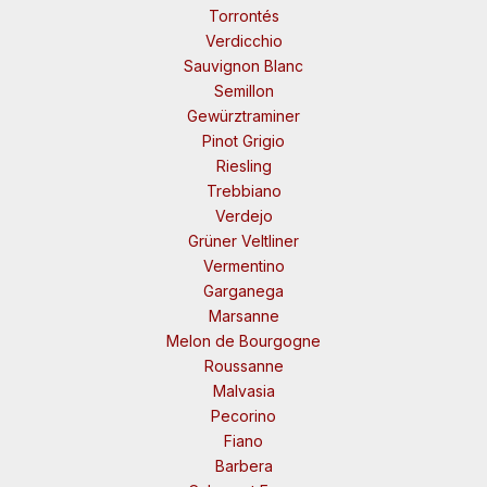
Torrontés
Verdicchio
Sauvignon Blanc
Semillon
Gewürztraminer
Pinot Grigio
Riesling
Trebbiano
Verdejo
Grüner Veltliner
Vermentino
Garganega
Marsanne
Melon de Bourgogne
Roussanne
Malvasia
Pecorino
Fiano
Barbera