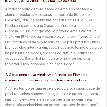
revitalização da Arneis e quando isso ocorreu?
A redescoberta e revitalização da Arneis é creditada a
alguns produtores visionários na região de Roero, no
Piemonte, principalmente nas décadas de 1970 e 1980.
Produtores como Bruno Giacosa e Vietti foram pioneiros.
Giacosa, em 1967, engarrafou o primeiro Arneis varietal, e
Vietti, em 1970, seguiu o exemplo com o seu “Roero Arneis”.
Eles reconheceram o potencial da uva para produzir vinhos
brancos elegantes e aromáticos, investindo tempo e esforço
na pesquisa de clones, técnicas de cultivo e vinificação
adequadas. Seu trabalho incansável inspirou outros a
replantar a uva, salvando-a da obscuridade.
4. O que torna a uva Arneis uma “estrela” do Piemonte
atualmente e quais são suas características distintivas?
A Arneis tornou-se uma estrela devido à sua capacidade de
produzir vinhos brancos secos, frescos e aromáticos, com
uma complexidade e elegância que a distinguem. Seus
vinhos são conhecidos por aromas intensos de pera, maçã