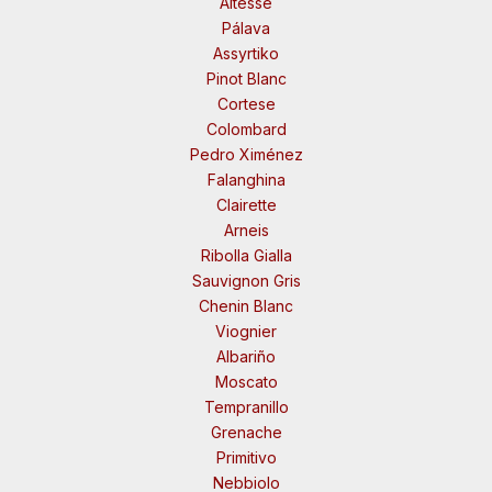
Altesse
Pálava
Assyrtiko
Pinot Blanc
Cortese
Colombard
Pedro Ximénez
Falanghina
Clairette
Arneis
Ribolla Gialla
Sauvignon Gris
Chenin Blanc
Viognier
Albariño
Moscato
Tempranillo
Grenache
Primitivo
Nebbiolo