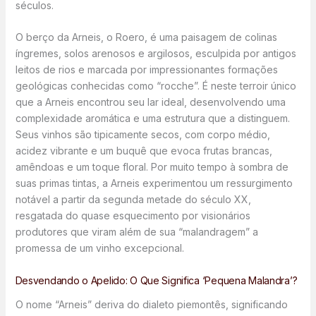
séculos.
O berço da Arneis, o Roero, é uma paisagem de colinas
íngremes, solos arenosos e argilosos, esculpida por antigos
leitos de rios e marcada por impressionantes formações
geológicas conhecidas como “rocche”. É neste terroir único
que a Arneis encontrou seu lar ideal, desenvolvendo uma
complexidade aromática e uma estrutura que a distinguem.
Seus vinhos são tipicamente secos, com corpo médio,
acidez vibrante e um buquê que evoca frutas brancas,
amêndoas e um toque floral. Por muito tempo à sombra de
suas primas tintas, a Arneis experimentou um ressurgimento
notável a partir da segunda metade do século XX,
resgatada do quase esquecimento por visionários
produtores que viram além de sua “malandragem” a
promessa de um vinho excepcional.
Desvendando o Apelido: O Que Significa ‘Pequena Malandra’?
O nome “Arneis” deriva do dialeto piemontês, significando