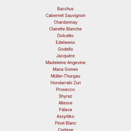
Bacchus
Cabernet Sauvignon
Chardonnay
Clairette Blanche
Dolcetto
Edelweiss
Godello
Jacquère
Madeleine Angevine
Maria Gomes
Müller-Thurgau
Hondarrabi Zuri
Prosecco
Shyraz
Altesse
Pálava
Assyrtiko
Pinot Blanc
Cortese