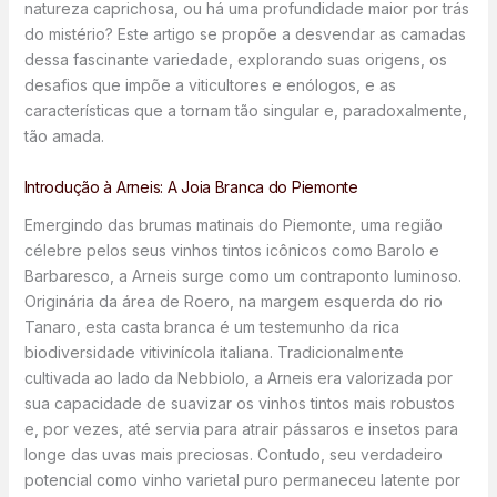
natureza caprichosa, ou há uma profundidade maior por trás
do mistério? Este artigo se propõe a desvendar as camadas
dessa fascinante variedade, explorando suas origens, os
desafios que impõe a viticultores e enólogos, e as
características que a tornam tão singular e, paradoxalmente,
tão amada.
Introdução à Arneis: A Joia Branca do Piemonte
Emergindo das brumas matinais do Piemonte, uma região
célebre pelos seus vinhos tintos icônicos como Barolo e
Barbaresco, a Arneis surge como um contraponto luminoso.
Originária da área de Roero, na margem esquerda do rio
Tanaro, esta casta branca é um testemunho da rica
biodiversidade vitivinícola italiana. Tradicionalmente
cultivada ao lado da Nebbiolo, a Arneis era valorizada por
sua capacidade de suavizar os vinhos tintos mais robustos
e, por vezes, até servia para atrair pássaros e insetos para
longe das uvas mais preciosas. Contudo, seu verdadeiro
potencial como vinho varietal puro permaneceu latente por