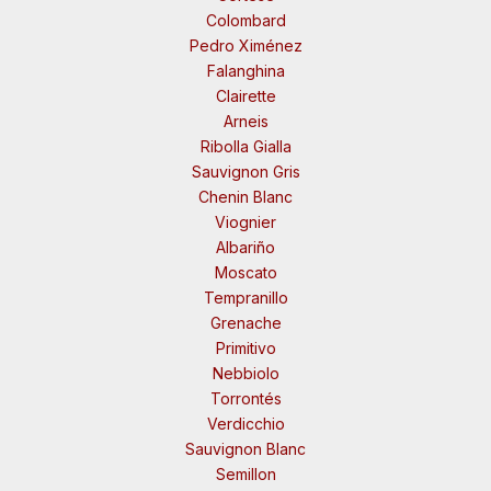
Colombard
Pedro Ximénez
Falanghina
Clairette
Arneis
Ribolla Gialla
Sauvignon Gris
Chenin Blanc
Viognier
Albariño
Moscato
Tempranillo
Grenache
Primitivo
Nebbiolo
Torrontés
Verdicchio
Sauvignon Blanc
Semillon