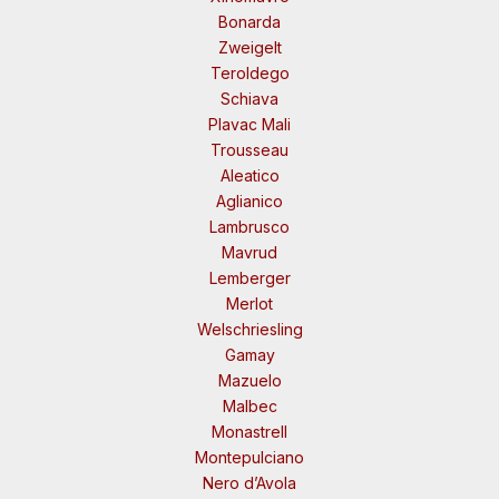
Bonarda
Zweigelt
Teroldego
Schiava
Plavac Mali
Trousseau
Aleatico
Aglianico
Lambrusco
Mavrud
Lemberger
Merlot
Welschriesling
Gamay
Mazuelo
Malbec
Monastrell
Montepulciano
Nero d’Avola