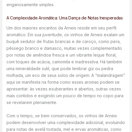
enganosamente simples.
A Complexidade Aromática: Uma Dança de Notas Inesperadas
Um dos maiores encantos da Arneis reside em seu perfil
aromático. Em sua juventude, os vinhos de Arneis exalam um
buquê sedutor de frutas brancas e de caroço, como pera,
pêssego branco e damasco, muitas vezes complementado
por notas de amêndoa fresca e um vibrante leque floral,
com toques de acácia, camomila e madressilva. Há também
uma mineralidade sutil, que pode lembrar giz ou pedra
molhada, um eco de seus solos de origem. A “malandragem”
aqui se manifesta na forma como esses aromas podem se
apresentar: às vezes exuberantes e abertos, outras vezes
mais contidos e exigindo um pouco de tempo no copo para
se revelarem plenamente.
Com o tempo, se bem conservados, os vinhos de Arneis
podem desenvolver uma complexidade adicional, evoluindo
para notas de avelã tostada, mel e ervas aromáticas, como