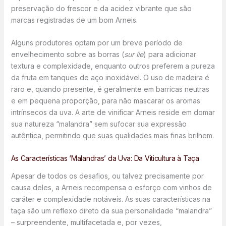
preservação do frescor e da acidez vibrante que são
marcas registradas de um bom Arneis.
Alguns produtores optam por um breve período de
envelhecimento sobre as borras (
sur lie
) para adicionar
textura e complexidade, enquanto outros preferem a pureza
da fruta em tanques de aço inoxidável. O uso de madeira é
raro e, quando presente, é geralmente em barricas neutras
e em pequena proporção, para não mascarar os aromas
intrínsecos da uva. A arte de vinificar Arneis reside em domar
sua natureza “malandra” sem sufocar sua expressão
autêntica, permitindo que suas qualidades mais finas brilhem.
As Características ‘Malandras’ da Uva: Da Viticultura à Taça
Apesar de todos os desafios, ou talvez precisamente por
causa deles, a Arneis recompensa o esforço com vinhos de
caráter e complexidade notáveis. As suas características na
taça são um reflexo direto da sua personalidade “malandra”
– surpreendente, multifacetada e, por vezes,