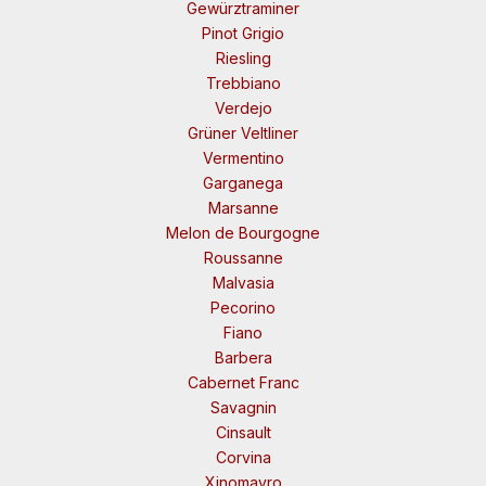
Gewürztraminer
Pinot Grigio
Riesling
Trebbiano
Verdejo
Grüner Veltliner
Vermentino
Garganega
Marsanne
Melon de Bourgogne
Roussanne
Malvasia
Pecorino
Fiano
Barbera
Cabernet Franc
Savagnin
Cinsault
Corvina
Xinomavro