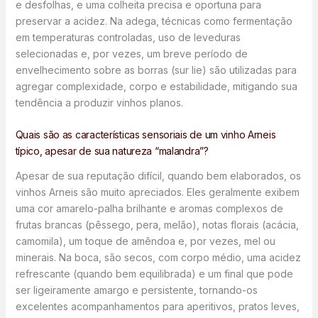
e desfolhas, e uma colheita precisa e oportuna para
preservar a acidez. Na adega, técnicas como fermentação
em temperaturas controladas, uso de leveduras
selecionadas e, por vezes, um breve período de
envelhecimento sobre as borras (sur lie) são utilizadas para
agregar complexidade, corpo e estabilidade, mitigando sua
tendência a produzir vinhos planos.
Quais são as características sensoriais de um vinho Arneis
típico, apesar de sua natureza “malandra”?
Apesar de sua reputação difícil, quando bem elaborados, os
vinhos Arneis são muito apreciados. Eles geralmente exibem
uma cor amarelo-palha brilhante e aromas complexos de
frutas brancas (pêssego, pera, melão), notas florais (acácia,
camomila), um toque de amêndoa e, por vezes, mel ou
minerais. Na boca, são secos, com corpo médio, uma acidez
refrescante (quando bem equilibrada) e um final que pode
ser ligeiramente amargo e persistente, tornando-os
excelentes acompanhamentos para aperitivos, pratos leves,