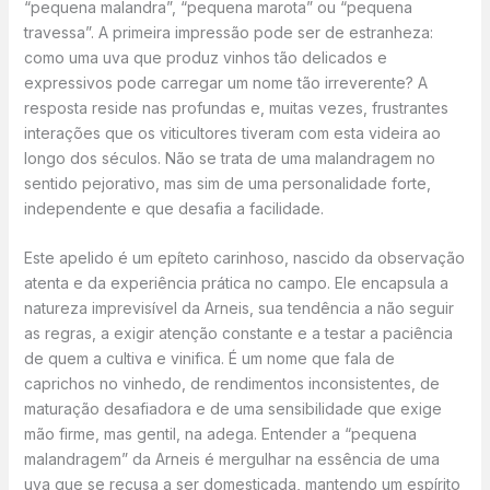
“pequena malandra”, “pequena marota” ou “pequena
travessa”. A primeira impressão pode ser de estranheza:
como uma uva que produz vinhos tão delicados e
expressivos pode carregar um nome tão irreverente? A
resposta reside nas profundas e, muitas vezes, frustrantes
interações que os viticultores tiveram com esta videira ao
longo dos séculos. Não se trata de uma malandragem no
sentido pejorativo, mas sim de uma personalidade forte,
independente e que desafia a facilidade.
Este apelido é um epíteto carinhoso, nascido da observação
atenta e da experiência prática no campo. Ele encapsula a
natureza imprevisível da Arneis, sua tendência a não seguir
as regras, a exigir atenção constante e a testar a paciência
de quem a cultiva e vinifica. É um nome que fala de
caprichos no vinhedo, de rendimentos inconsistentes, de
maturação desafiadora e de uma sensibilidade que exige
mão firme, mas gentil, na adega. Entender a “pequena
malandragem” da Arneis é mergulhar na essência de uma
uva que se recusa a ser domesticada, mantendo um espírito