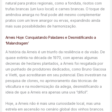
natural para pratos regionais, como a fonduta, risotos com
trufas brancas (um luxo local) e carnes brancas. O toque de
amêndoa amarga no final pode até mesmo complementar
pratos com um leve amargor ou ervas, expandindo ainda
mais suas possibilidades de harmonização.
Arneis Hoje: Conquistando Paladares e Desmistificando a
‘Malandragem’
A história da Arneis é um triunfo da resiliência e da visão. De
quase extinta na década de 1970, com apenas algumas
dezenas de hectares plantados, a Arneis foi resgatada por
um punhado de produtores dedicados, como Bruno Giacosa
e Vietti, que acreditaram em seu potencial. Eles investiram na
pesquisa de clones, no aprimoramento das técnicas de
viticultura e na modernização da adega, desmistificando a
ideia de que a Arneis era apenas uma uva “difícil”.
Hoje, a Arneis não é mais uma curiosidade local, mas uma
estrela em ascensão no cenário global dos vinhos brancos.