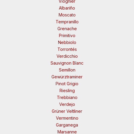
Viognier
Albariño
Moscato
Tempranillo
Grenache
Primitivo
Nebbiolo
Torrontés
Verdicchio
Sauvignon Blanc
Semillon
Gewürztraminer
Pinot Grigio
Riesling
Trebbiano
Verdejo
Grüner Veltliner
Vermentino
Garganega
Marsanne