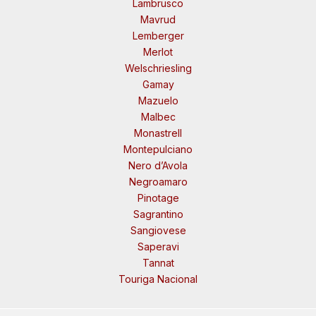
Lambrusco
Mavrud
Lemberger
Merlot
Welschriesling
Gamay
Mazuelo
Malbec
Monastrell
Montepulciano
Nero d’Avola
Negroamaro
Pinotage
Sagrantino
Sangiovese
Saperavi
Tannat
Touriga Nacional