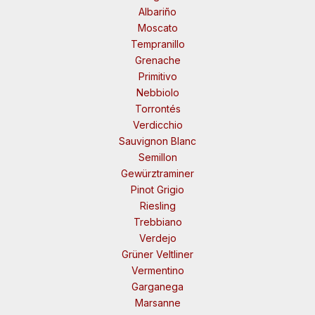
Albariño
Moscato
Tempranillo
Grenache
Primitivo
Nebbiolo
Torrontés
Verdicchio
Sauvignon Blanc
Semillon
Gewürztraminer
Pinot Grigio
Riesling
Trebbiano
Verdejo
Grüner Veltliner
Vermentino
Garganega
Marsanne