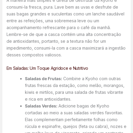
A maneira mais simples e direta de desfrutar da Kyoho é
consumi-la fresca, pura. Lave bem as uvas e desfrute de
suas bagas grandes e suculentas como um lanche saudável
entre as refeições, uma sobremesa leve ou um
acompanhamento refrescante para o café da manhã.
Lembre-se de que a casca contém uma alta concentração
de antioxidantes, portanto, se a textura não for um
impedimento, consumi-la com a casca maximizará a ingestão
desses compostos valiosos.
Em Saladas: Um Toque Agridoce e Nutritivo
Saladas de Frutas:
Combine a Kyoho com outras
frutas frescas da estação, como melão, morangos,
kiwis e mirtilos, para uma salada de frutas vibrante
e rica em antioxidantes.
Saladas Verdes:
Adicione bagas de Kyoho
cortadas ao meio a suas saladas verdes favoritas.
Elas complementam perfeitamente folhas como
rúcula e espinafre, queijos (feta ou cabra), nozes e