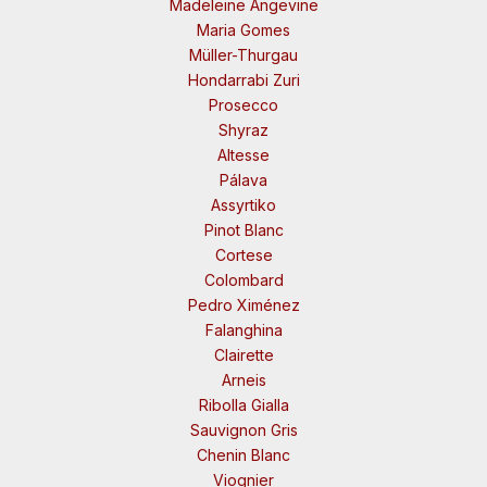
Madeleine Angevine
Maria Gomes
Müller-Thurgau
Hondarrabi Zuri
Prosecco
Shyraz
Altesse
Pálava
Assyrtiko
Pinot Blanc
Cortese
Colombard
Pedro Ximénez
Falanghina
Clairette
Arneis
Ribolla Gialla
Sauvignon Gris
Chenin Blanc
Viognier