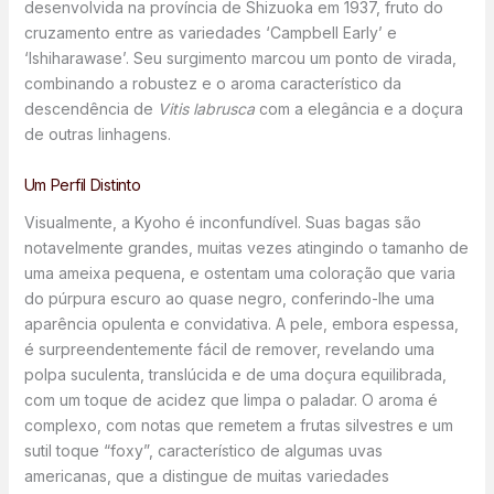
desenvolvida na província de Shizuoka em 1937, fruto do
cruzamento entre as variedades ‘Campbell Early’ e
‘Ishiharawase’. Seu surgimento marcou um ponto de virada,
combinando a robustez e o aroma característico da
descendência de
Vitis labrusca
com a elegância e a doçura
de outras linhagens.
Um Perfil Distinto
Visualmente, a Kyoho é inconfundível. Suas bagas são
notavelmente grandes, muitas vezes atingindo o tamanho de
uma ameixa pequena, e ostentam uma coloração que varia
do púrpura escuro ao quase negro, conferindo-lhe uma
aparência opulenta e convidativa. A pele, embora espessa,
é surpreendentemente fácil de remover, revelando uma
polpa suculenta, translúcida e de uma doçura equilibrada,
com um toque de acidez que limpa o paladar. O aroma é
complexo, com notas que remetem a frutas silvestres e um
sutil toque “foxy”, característico de algumas uvas
americanas, que a distingue de muitas variedades