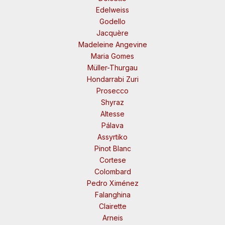
Edelweiss
Godello
Jacquère
Madeleine Angevine
Maria Gomes
Müller-Thurgau
Hondarrabi Zuri
Prosecco
Shyraz
Altesse
Pálava
Assyrtiko
Pinot Blanc
Cortese
Colombard
Pedro Ximénez
Falanghina
Clairette
Arneis