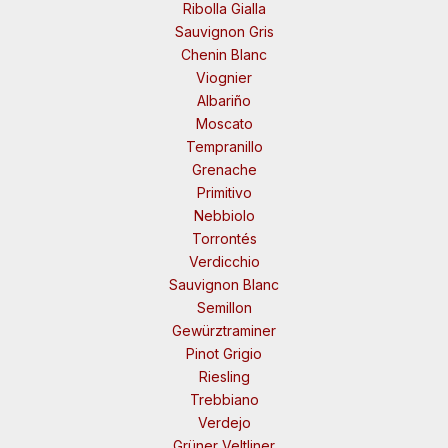
Ribolla Gialla
Sauvignon Gris
Chenin Blanc
Viognier
Albariño
Moscato
Tempranillo
Grenache
Primitivo
Nebbiolo
Torrontés
Verdicchio
Sauvignon Blanc
Semillon
Gewürztraminer
Pinot Grigio
Riesling
Trebbiano
Verdejo
Grüner Veltliner