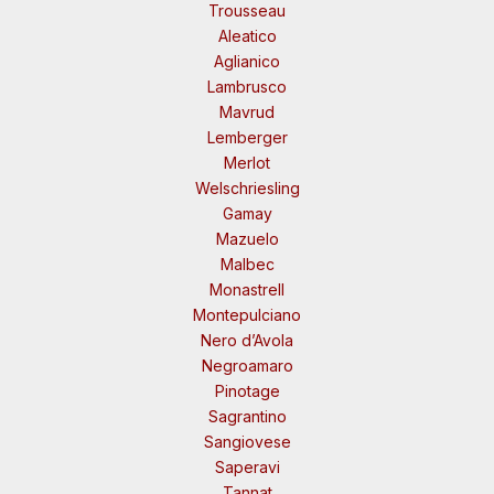
Trousseau
Aleatico
Aglianico
Lambrusco
Mavrud
Lemberger
Merlot
Welschriesling
Gamay
Mazuelo
Malbec
Monastrell
Montepulciano
Nero d’Avola
Negroamaro
Pinotage
Sagrantino
Sangiovese
Saperavi
Tannat