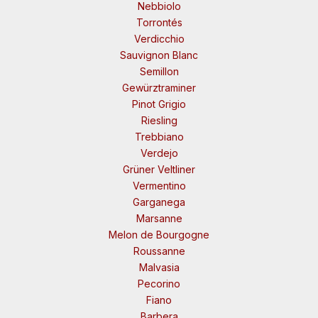
Nebbiolo
Torrontés
Verdicchio
Sauvignon Blanc
Semillon
Gewürztraminer
Pinot Grigio
Riesling
Trebbiano
Verdejo
Grüner Veltliner
Vermentino
Garganega
Marsanne
Melon de Bourgogne
Roussanne
Malvasia
Pecorino
Fiano
Barbera