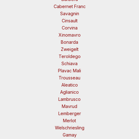
Cabernet Franc
Savagnin
Cinsault
Corvina
Xinomavro
Bonarda
Zweigelt
Teroldego
Schiava
Plavac Mali
Trousseau
Aleatico
Aglianico
Lambrusco
Mavrud
Lemberger
Merlot
Welschriesling
Gamay