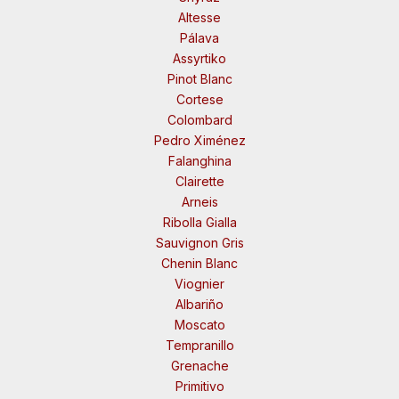
Altesse
Pálava
Assyrtiko
Pinot Blanc
Cortese
Colombard
Pedro Ximénez
Falanghina
Clairette
Arneis
Ribolla Gialla
Sauvignon Gris
Chenin Blanc
Viognier
Albariño
Moscato
Tempranillo
Grenache
Primitivo